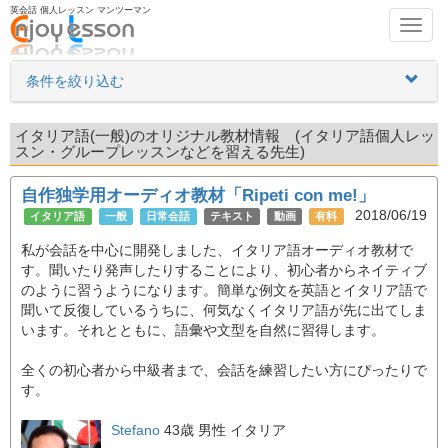
英会話 個人レッスン マンツーマン
Toggl
navig
条件を絞り込む
イタリア語(一般)のオリジナル教材情報 (イタリア語個人レッ
スン・グループレッスンなどを習える先生)
自作独学用オーディオ教材「Ripeti con me!」
2018/06/19
イタリア語
一般
日常会話
テキスト
動画
有料
私が会話を中心に開発しました、イタリア語オーディオ教材で
す。聞いたり発声したりすることにより、初心者からネイティブ
のように習うようになります。簡単な例文を英語とイタリア語で
聞いて反復しているうちに、何気なくイタリア語が先に出てしま
います。それとともに、語彙や文型を自然に習得します。
全くの初心者から中級者まで、会話を練習したい方にぴったりで
す。
Stefano
43歳 男性
イタリア