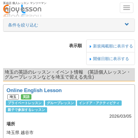
英会話 個人レッスン マンツーマン
Toggl
navig
条件を絞り込む
表示順
新規掲載順に表示する
開催日順に表示する
埼玉の英語のレッスン・イベント情報 (英語個人レッスン・
グループレッスンなどを埼玉で習える先生)
Online English Lesson
埼玉
英語
プライベートレッスン
グループレッスン
インドア・アクティビティ
親子で参加するレッスン
2026/03/05
場所
埼玉県 越谷市