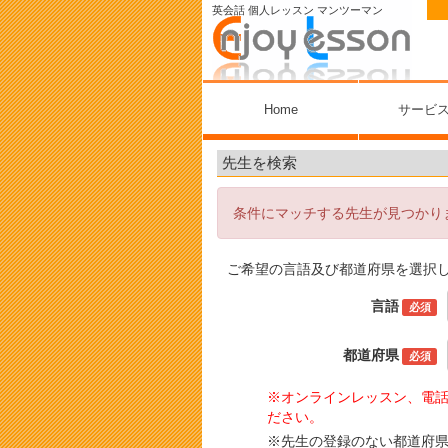
英会話 個人レッスン マンツーマン
Home
サービ
先生を検索
条件にマッチする先生が見つかり
ご希望の言語及び都道府県を選択
言語
必須
都道府県
必須
※オンラインレッスン、電話
ださい。
※先生の登録のない都道府県