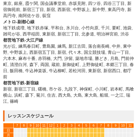
東京, 銀座, 霞ケ関, 国会議事堂前, 赤坂見附, 四ツ谷, 四谷三丁目, 新
宿御苑前, 新宿三丁目, 新宿, 西新宿, 中野坂上, 新中野, 東高円寺, 新
高円寺, 南阿佐ケ谷, 荻窪
メトロ-副都心線
地下鉄成増, 地下鉄赤塚, 平和台, 氷川台, 小竹向原, 千川, 要町, 池袋,
雑司が谷, 西早稲田, 東新宿, 新宿三丁目, 北参道, 明治神宮前, 渋谷
都営地下鉄-大江戸線
光が丘, 練馬春日町, 豊島園, 練馬, 新江古田, 落合南長崎, 中井, 東中
野, 中野坂上, 西新宿五丁目, 新宿, 代々木, 国立競技場, 青山一丁目,
六本木, 麻布十番, 赤羽橋, 大門, 汐留, 築地市場, 勝どき, 月島, 門前仲
町, 清澄白河, 森下, 両国, 蔵前, 新御徒町, 上野御徒町, 本郷三丁目, 春
日, 飯田橋, 牛込神楽坂, 牛込柳町, 若松河田, 東新宿, 新宿西口, 都庁
前
都営地下鉄-新宿線
新宿, 新宿三丁目, 曙橋, 市ケ谷, 九段下, 神保町, 小川町, 岩本町, 馬喰
横山, 浜町, 森下, 菊川, 住吉, 西大島, 大島, 東大島, 船堀, 一之江, 瑞
江, 篠崎
レッスンスケジュール
7
8
9
10
11
12
1
2
3
4
5
6
7
8
9
10
11
日
*
*
*
*
*
*
*
*
*
*
*
*
*
*
*
*
*
*
*
*
*
*
月
*
*
*
*
*
*
*
*
*
*
*
*
*
*
*
*
*
*
*
*
*
*