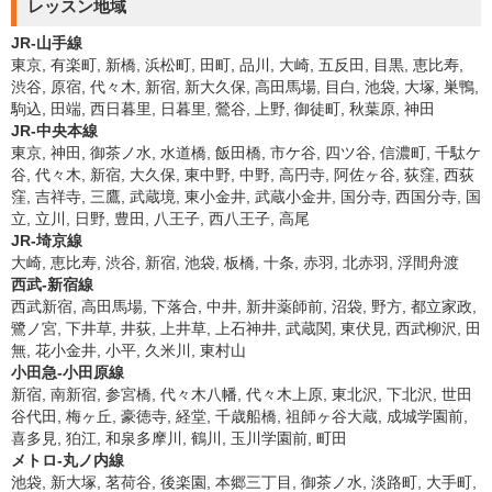
レッスン地域
JR-山手線
東京, 有楽町, 新橋, 浜松町, 田町, 品川, 大崎, 五反田, 目黒, 恵比寿,
渋谷, 原宿, 代々木, 新宿, 新大久保, 高田馬場, 目白, 池袋, 大塚, 巣鴨,
駒込, 田端, 西日暮里, 日暮里, 鶯谷, 上野, 御徒町, 秋葉原, 神田
JR-中央本線
東京, 神田, 御茶ノ水, 水道橋, 飯田橋, 市ケ谷, 四ツ谷, 信濃町, 千駄ケ
谷, 代々木, 新宿, 大久保, 東中野, 中野, 高円寺, 阿佐ヶ谷, 荻窪, 西荻
窪, 吉祥寺, 三鷹, 武蔵境, 東小金井, 武蔵小金井, 国分寺, 西国分寺, 国
立, 立川, 日野, 豊田, 八王子, 西八王子, 高尾
JR-埼京線
大崎, 恵比寿, 渋谷, 新宿, 池袋, 板橋, 十条, 赤羽, 北赤羽, 浮間舟渡
西武-新宿線
西武新宿, 高田馬場, 下落合, 中井, 新井薬師前, 沼袋, 野方, 都立家政,
鷺ノ宮, 下井草, 井荻, 上井草, 上石神井, 武蔵関, 東伏見, 西武柳沢, 田
無, 花小金井, 小平, 久米川, 東村山
小田急-小田原線
新宿, 南新宿, 参宮橋, 代々木八幡, 代々木上原, 東北沢, 下北沢, 世田
谷代田, 梅ヶ丘, 豪徳寺, 経堂, 千歳船橋, 祖師ヶ谷大蔵, 成城学園前,
喜多見, 狛江, 和泉多摩川, 鶴川, 玉川学園前, 町田
メトロ-丸ノ内線
池袋, 新大塚, 茗荷谷, 後楽園, 本郷三丁目, 御茶ノ水, 淡路町, 大手町,