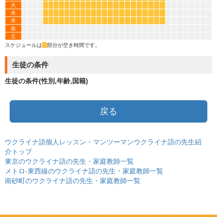
火
*
*
*
*
*
*
*
*
*
*
*
*
*
*
*
*
*
*
*
*
*
*
水
*
*
*
*
*
*
*
*
*
*
*
*
*
*
*
*
*
*
*
*
*
*
木
*
*
*
*
*
*
*
*
*
*
*
*
*
*
*
*
*
*
*
*
*
*
金
土
スケジュールは
*
部分が空き時間です。
生徒の条件
生徒の条件(性別,年齢,国籍)
戻る
ウクライナ語個人レッスン・マンツーマンウクライナ語の先生紹
介トップ
東京のウクライナ語の先生・家庭教師一覧
メトロ-東西線のウクライナ語の先生・家庭教師一覧
南砂町のウクライナ語の先生・家庭教師一覧