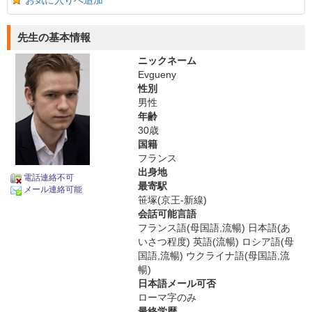
お気に入りへ追加
先生の基本情報
ニックネーム
Evgueny
性別
男性
年齢
30歳
国籍
フランス
出身地
電話連絡不可
最寄駅
メール連絡可能
笹塚(京王-新線)
会話可能言語
フランス語(母国語,流暢) 日本語(あ
いさつ程度) 英語(流暢) ロシア語(母
国語,流暢) ウクライナ語(母国語,流
暢)
日本語メール可否
ローマ字のみ
最終学歴