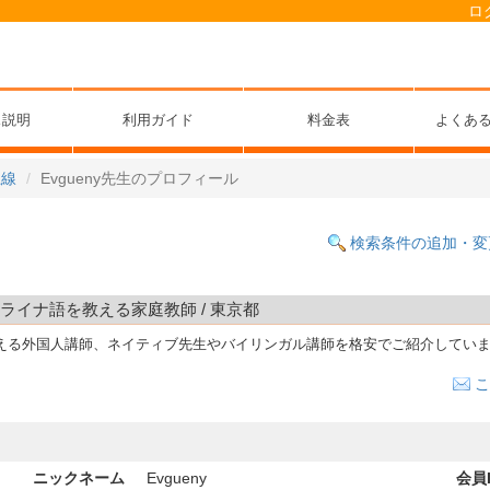
ロ
ス説明
利用ガイド
料金表
よくあ
上線
Evgueny先生のプロフィール
検索条件の追加・変
ウクライナ語を教える家庭教師 / 東京都
教える外国人講師、ネイティブ先生やバイリンガル講師を格安でご紹介してい
こ
ニックネーム
Evgueny
会員