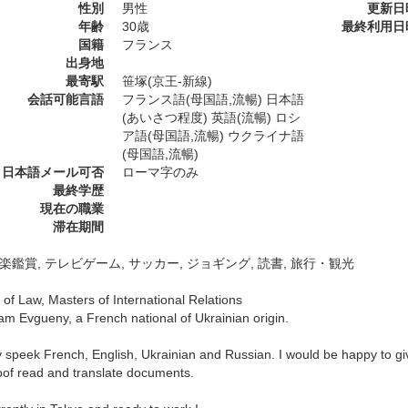
性別
男性
更新日
年齢
30歳
最終利用日
国籍
フランス
出身地
最寄駅
笹塚(京王-新線)
会話可能言語
フランス語(母国語,流暢) 日本語
(あいさつ程度) 英語(流暢) ロシ
ア語(母国語,流暢) ウクライナ語
(母国語,流暢)
日本語メール可否
ローマ字のみ
最終学歴
現在の職業
滞在期間
音楽鑑賞, テレビゲーム, サッカー, ジョギング, 読書, 旅行・観光
of Law, Masters of International Relations
 am Evgueny, a French national of Ukrainian origin.
ly speek French, English, Ukrainian and Russian. I would be happy to g
roof read and translate documents.