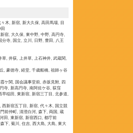
 代々木, 新宿, 新大久保, 高田馬場, 目
神田
新宿, 大久保, 東中野, 中野, 高円寺,
分寺, 国立, 立川, 日野, 豊田, 八王
井草, 井荻, 上井草, 上石神井, 武蔵関,
丘, 豪徳寺, 経堂, 千歳船橋, 祖師ヶ谷
, 霞ケ関, 国会議事堂前, 赤坂見附, 四
高円寺, 新高円寺, 南阿佐ケ谷, 荻窪
 西早稲田, 東新宿, 新宿三丁目, 北参道,
, 西新宿五丁目, 新宿, 代々木, 国立競
 門前仲町, 清澄白河, 森下, 両国, 蔵
河田, 東新宿, 新宿西口, 都庁前
森下, 菊川, 住吉, 西大島, 大島, 東大