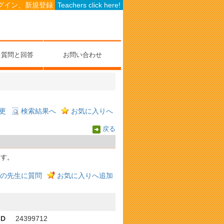
グイン、新規登録
Teachers click here!
る質問と回答
お問い合わせ
更
検索結果へ
お気に入りへ
戻る
ます。
の先生に質問
お気に入りへ追加
ID
24399712