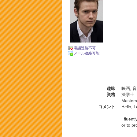
電話連絡不可
メール連絡可能
趣味
映画, 
資格
法学士
Masters 
コメント
Hello, I
I fluent
or to p