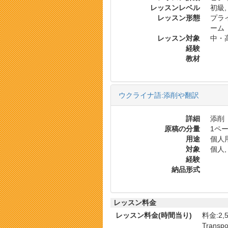
レッスンレベル
初級,
レッスン形態
プラ
ーム
レッスン対象
中・
経験
教材
ウクライナ語:添削や翻訳
詳細
添削
原稿の分量
1ペー
用途
個人用
対象
個人,
経験
納品形式
レッスン料金
レッスン料金(時間当り)
料金:2,5
Transpor