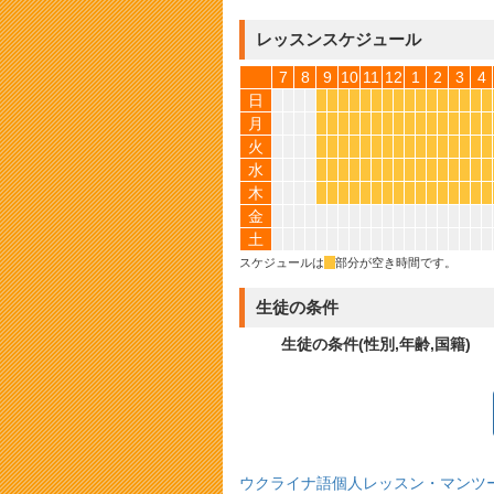
レッスンスケジュール
7
8
9
10
11
12
1
2
3
4
日
*
*
*
*
*
*
*
*
*
*
*
*
*
*
*
*
月
*
*
*
*
*
*
*
*
*
*
*
*
*
*
*
*
火
*
*
*
*
*
*
*
*
*
*
*
*
*
*
*
*
水
*
*
*
*
*
*
*
*
*
*
*
*
*
*
*
*
木
*
*
*
*
*
*
*
*
*
*
*
*
*
*
*
*
金
土
スケジュールは
*
部分が空き時間です。
生徒の条件
生徒の条件(性別,年齢,国籍)
ウクライナ語個人レッスン・マンツ