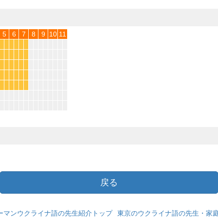
5
6
7
8
9
10
11
*
*
*
*
*
*
*
*
*
*
*
*
*
*
*
*
*
*
*
*
*
*
*
*
*
*
*
*
*
*
戻る
ーマンウクライナ語の先生紹介トップ
東京のウクライナ語の先生・家