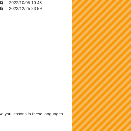
時
2022/10/05 10:45
時
2022/12/25 23:59
ive you lessons in these languages