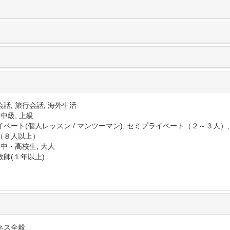
話, 旅行会話, 海外生活
 中級, 上級
イベート(個人レッスン / マンツーマン), セミプライベート（２～３人）
（８人以上）
 中・高校生, 大人
教師(１年以上)
ネス全般