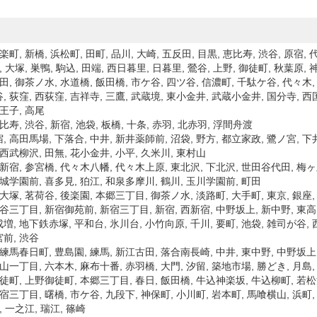
楽町, 新橋, 浜松町, 田町, 品川, 大崎, 五反田, 目黒, 恵比寿, 渋谷, 原宿,
, 大塚, 巣鴨, 駒込, 田端, 西日暮里, 日暮里, 鶯谷, 上野, 御徒町, 秋葉原, 
田, 御茶ノ水, 水道橋, 飯田橋, 市ケ谷, 四ツ谷, 信濃町, 千駄ケ谷, 代々木, 
 荻窪, 西荻窪, 吉祥寺, 三鷹, 武蔵境, 東小金井, 武蔵小金井, 国分寺, 西国
八王子, 高尾
比寿, 渋谷, 新宿, 池袋, 板橋, 十条, 赤羽, 北赤羽, 浮間舟渡
 高田馬場, 下落合, 中井, 新井薬師前, 沼袋, 野方, 都立家政, 鷺ノ宮, 下
 西武柳沢, 田無, 花小金井, 小平, 久米川, 東村山
南新宿, 参宮橋, 代々木八幡, 代々木上原, 東北沢, 下北沢, 世田谷代田, 梅ヶ
成城学園前, 喜多見, 狛江, 和泉多摩川, 鶴川, 玉川学園前, 町田
新大塚, 茗荷谷, 後楽園, 本郷三丁目, 御茶ノ水, 淡路町, 大手町, 東京, 銀座
四谷三丁目, 新宿御苑前, 新宿三丁目, 新宿, 西新宿, 中野坂上, 新中野, 東
増, 地下鉄赤塚, 平和台, 氷川台, 小竹向原, 千川, 要町, 池袋, 雑司が谷,
前, 渋谷
 練馬春日町, 豊島園, 練馬, 新江古田, 落合南長崎, 中井, 東中野, 中野坂上
山一丁目, 六本木, 麻布十番, 赤羽橋, 大門, 汐留, 築地市場, 勝どき, 月島,
御徒町, 上野御徒町, 本郷三丁目, 春日, 飯田橋, 牛込神楽坂, 牛込柳町, 若松
宿三丁目, 曙橋, 市ケ谷, 九段下, 神保町, 小川町, 岩本町, 馬喰横山, 浜町, 
, 一之江, 瑞江, 篠崎