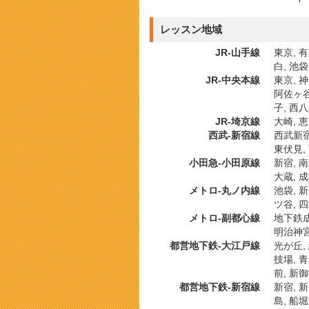
レッスン地域
JR-山手線
東京, 有
白, 池袋
JR-中央本線
東京, 神
阿佐ヶ谷,
子, 西
JR-埼京線
大崎, 恵
西武-新宿線
西武新宿,
東伏見,
小田急-小田原線
新宿, 
大蔵, 
メトロ-丸ノ内線
池袋, 
ツ谷, 
メトロ-副都心線
地下鉄成
明治神宮
都営地下鉄-大江戸線
光が丘,
技場, 青
前, 新
都営地下鉄-新宿線
新宿, 新
島, 船堀