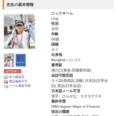
先生の基本情報
ニックネーム
Ling
性別
女性
年齢
58歳
国籍
タイ
出身地
Bangkok バンコク
最寄駅
溝の口(東急-田園都市線)
おすすめ！
会話可能言語
本人確認済
タイ語(母国語,流暢) 日本語(日常会
電話連絡不可
話) 英語(日常会話)
メール連絡可能
日本語メール可否
漢字、ひらがな、カタカナＯＫ
最終学歴
MBA degree Major in Finance
現在の職業