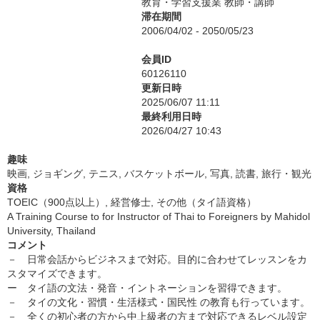
教育・学習支援業 教師・講師
滞在期間
2006/04/02 - 2050/05/23
会員ID
60126110
更新日時
2025/06/07 11:11
最終利用日時
2026/04/27 10:43
趣味
映画, ジョギング, テニス, バスケットボール, 写真, 読書, 旅行・観光
資格
TOEIC（900点以上）, 経営修士, その他（タイ語資格）
A Training Course to for Instructor of Thai to Foreigners by Mahidol
University, Thailand
コメント
－ 日常会話からビジネスまで対応。目的に合わせてレッスンをカ
スタマイズできます。
ー タイ語の文法・発音・イントネーションを習得できます。
－ タイの文化・習慣・生活様式・国民性 の教育も行っています。
－ 全くの初心者の方から中上級者の方まで対応できるレベル設定