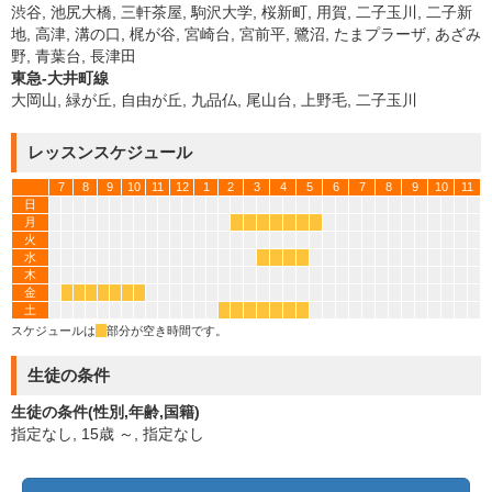
渋谷, 池尻大橋, 三軒茶屋, 駒沢大学, 桜新町, 用賀, 二子玉川, 二子新
地, 高津, 溝の口, 梶が谷, 宮崎台, 宮前平, 鷺沼, たまプラーザ, あざみ
野, 青葉台, 長津田
東急-大井町線
大岡山, 緑が丘, 自由が丘, 九品仏, 尾山台, 上野毛, 二子玉川
レッスンスケジュール
7
8
9
10
11
12
1
2
3
4
5
6
7
8
9
10
11
日
月
*
*
*
*
*
*
*
火
水
*
*
*
*
木
金
*
*
*
*
*
*
*
土
*
*
*
*
*
*
*
スケジュールは
*
部分が空き時間です。
生徒の条件
生徒の条件(性別,年齢,国籍)
指定なし, 15歳 ～, 指定なし