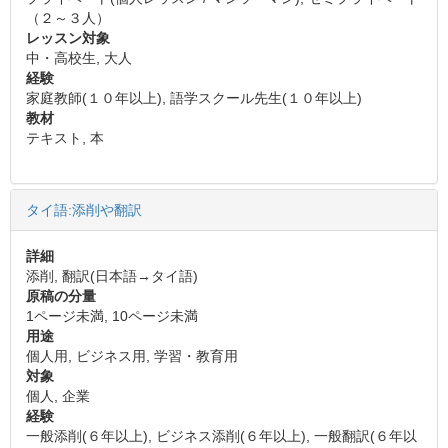
（２～３人）
レッスン対象
中・高校生, 大人
経験
家庭教師(１０年以上), 語学スクール先生(１０年以上)
教材
テキスト, 本
タイ語:添削や翻訳
詳細
添削, 翻訳(日本語→タイ語)
原稿の分量
1ページ未満, 10ページ未満
用途
個人用, ビジネス用, 学習・教育用
対象
個人, 企業
経験
一般添削(６年以上), ビジネス添削(６年以上), 一般翻訳(６年以