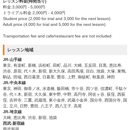
レッスン料金(時間当り)
料金:3,000円 - 5,000円
トライアル料金:2,000円 - 4,000円
Student price (2,000 for trial and 3,000 for the next lesson)
Adult price (4,000 for trial and 5,000 for the next lesson)
Transportation fee and cafe/restaurant fee are not included.
レッスン地域
JR-山手線
東京, 有楽町, 新橋, 浜松町, 田町, 品川, 大崎, 五反田, 目黒, 恵比寿,
渋谷, 原宿, 代々木, 新宿, 新大久保, 高田馬場, 目白, 池袋, 大塚, 巣鴨,
駒込, 田端, 西日暮里, 日暮里, 鶯谷, 上野, 御徒町, 秋葉原, 神田
JR-中央本線
東京, 神田, 御茶ノ水, 水道橋, 飯田橋, 市ケ谷, 四ツ谷, 信濃町, 千駄ケ
谷, 代々木, 新宿, 大久保, 東中野, 中野, 高円寺, 阿佐ヶ谷, 荻窪, 西荻
窪, 吉祥寺, 三鷹, 武蔵境, 東小金井, 武蔵小金井, 国分寺, 西国分寺, 国
立, 立川, 日野, 豊田, 八王子, 西八王子, 高尾
JR-埼京線
大崎, 恵比寿, 渋谷, 新宿, 池袋
西武-新宿線
西武新宿