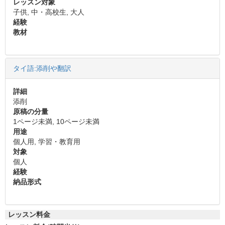
レッスン対象
子供, 中・高校生, 大人
経験
教材
タイ語:添削や翻訳
詳細
添削
原稿の分量
1ページ未満, 10ページ未満
用途
個人用, 学習・教育用
対象
個人
経験
納品形式
レッスン料金