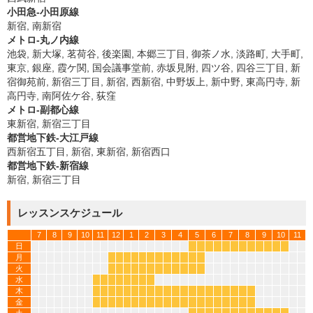
小田急-小田原線
新宿, 南新宿
メトロ-丸ノ内線
池袋, 新大塚, 茗荷谷, 後楽園, 本郷三丁目, 御茶ノ水, 淡路町, 大手町,
東京, 銀座, 霞ケ関, 国会議事堂前, 赤坂見附, 四ツ谷, 四谷三丁目, 新
宿御苑前, 新宿三丁目, 新宿, 西新宿, 中野坂上, 新中野, 東高円寺, 新
高円寺, 南阿佐ケ谷, 荻窪
メトロ-副都心線
東新宿, 新宿三丁目
都営地下鉄-大江戸線
西新宿五丁目, 新宿, 東新宿, 新宿西口
都営地下鉄-新宿線
新宿, 新宿三丁目
レッスンスケジュール
7
8
9
10
11
12
1
2
3
4
5
6
7
8
9
10
11
日
*
*
*
*
*
*
*
*
*
*
*
*
月
*
*
*
*
*
*
*
*
*
*
*
*
火
*
*
*
*
*
*
*
*
*
*
*
*
水
*
*
*
*
*
*
*
*
木
*
*
*
*
*
*
*
*
*
*
*
*
*
*
*
*
*
*
*
*
金
*
*
*
*
*
*
*
*
*
*
*
*
*
*
*
*
*
*
*
*