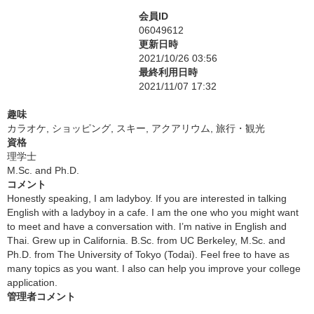
会員ID
06049612
更新日時
2021/10/26 03:56
最終利用日時
2021/11/07 17:32
趣味
カラオケ, ショッピング, スキー, アクアリウム, 旅行・観光
資格
理学士
M.Sc. and Ph.D.
コメント
Honestly speaking, I am ladyboy. If you are interested in talking
English with a ladyboy in a cafe. I am the one who you might want
to meet and have a conversation with. I’m native in English and
Thai. Grew up in California. B.Sc. from UC Berkeley, M.Sc. and
Ph.D. from The University of Tokyo (Todai). Feel free to have as
many topics as you want. I also can help you improve your college
application.
管理者コメント