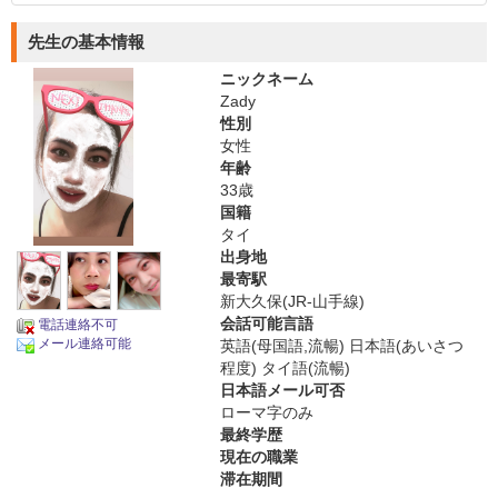
先生の基本情報
ニックネーム
Zady
性別
女性
年齢
33歳
国籍
タイ
出身地
最寄駅
新大久保(JR-山手線)
会話可能言語
電話連絡不可
メール連絡可能
英語(母国語,流暢) 日本語(あいさつ
程度) タイ語(流暢)
日本語メール可否
ローマ字のみ
最終学歴
現在の職業
滞在期間