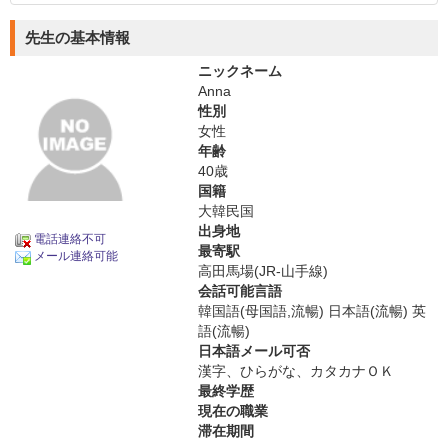
先生の基本情報
ニックネーム
Anna
性別
女性
年齢
40歳
国籍
大韓民国
出身地
電話連絡不可
最寄駅
メール連絡可能
高田馬場(JR-山手線)
会話可能言語
韓国語(母国語,流暢) 日本語(流暢) 英
語(流暢)
日本語メール可否
漢字、ひらがな、カタカナＯＫ
最終学歴
現在の職業
滞在期間