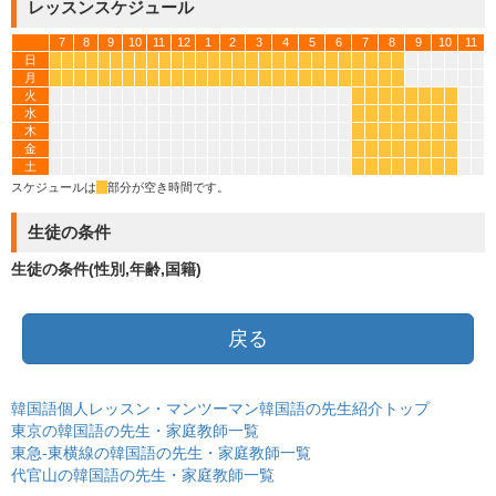
レッスンスケジュール
7
8
9
10
11
12
1
2
3
4
5
6
7
8
9
10
11
日
*
*
*
*
*
*
*
*
*
*
*
*
*
*
*
*
*
*
*
*
*
*
*
*
*
*
*
*
月
*
*
*
*
*
*
*
*
*
*
*
*
*
*
*
*
*
*
*
*
*
*
*
*
*
*
*
*
火
*
*
*
*
*
*
*
*
水
*
*
*
*
*
*
*
*
木
*
*
*
*
*
*
*
*
金
*
*
*
*
*
*
*
*
土
*
*
*
*
*
*
*
*
スケジュールは
*
部分が空き時間です。
生徒の条件
生徒の条件(性別,年齢,国籍)
戻る
韓国語個人レッスン・マンツーマン韓国語の先生紹介トップ
東京の韓国語の先生・家庭教師一覧
東急-東横線の韓国語の先生・家庭教師一覧
代官山の韓国語の先生・家庭教師一覧