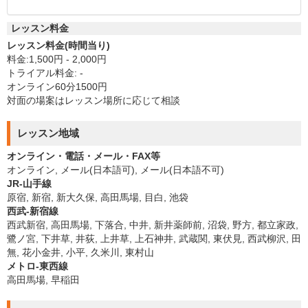
レッスン料金
レッスン料金(時間当り)
料金:1,500円 - 2,000円
トライアル料金: -
オンライン60分1500円
対面の場案はレッスン場所に応じて相談
レッスン地域
オンライン・電話・メール・FAX等
オンライン, メール(日本語可), メール(日本語不可)
JR-山手線
原宿, 新宿, 新大久保, 高田馬場, 目白, 池袋
西武-新宿線
西武新宿, 高田馬場, 下落合, 中井, 新井薬師前, 沼袋, 野方, 都立家政,
鷺ノ宮, 下井草, 井荻, 上井草, 上石神井, 武蔵関, 東伏見, 西武柳沢, 田
無, 花小金井, 小平, 久米川, 東村山
メトロ-東西線
高田馬場, 早稲田