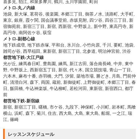
喜多見, 狛江, 和泉多摩川, 鶴川, 玉川学園前, 町田
メトロ-丸ノ内線
池袋, 新大塚, 茗荷谷, 後楽園, 本郷三丁目, 御茶ノ水, 淡路町, 大手町,
東京, 銀座, 霞ケ関, 国会議事堂前, 赤坂見附, 四ツ谷, 四谷三丁目, 新
宿御苑前, 新宿三丁目, 新宿, 西新宿, 中野坂上, 新中野, 東高円寺, 新
高円寺, 南阿佐ケ谷, 荻窪
メトロ-副都心線
地下鉄成増, 地下鉄赤塚, 平和台, 氷川台, 小竹向原, 千川, 要町, 池袋,
雑司が谷, 西早稲田, 東新宿, 新宿三丁目, 北参道, 明治神宮前, 渋谷
都営地下鉄-大江戸線
光が丘, 練馬春日町, 豊島園, 練馬, 新江古田, 落合南長崎, 中井, 東中
野, 中野坂上, 西新宿五丁目, 新宿, 代々木, 国立競技場, 青山一丁目,
六本木, 麻布十番, 赤羽橋, 大門, 汐留, 築地市場, 勝どき, 月島, 門前仲
町, 清澄白河, 森下, 両国, 蔵前, 新御徒町, 上野御徒町, 本郷三丁目, 春
日, 飯田橋, 牛込神楽坂, 牛込柳町, 若松河田, 東新宿, 新宿西口, 都庁
前
都営地下鉄-新宿線
新宿, 新宿三丁目, 曙橋, 市ケ谷, 九段下, 神保町, 小川町, 岩本町, 馬喰
横山, 浜町, 森下, 菊川, 住吉, 西大島, 大島, 東大島, 船堀, 一之江, 瑞
江, 篠崎
レッスンスケジュール