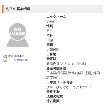
先生の基本情報
ニックネーム
Syou
性別
男性
年齢
31歳
国籍
大韓民国
出身地
電話連絡不可
最寄駅
メール連絡可能
新高円寺(メトロ-丸ノ内線)
会話可能言語
日本語(母国語,流暢) 英語(流暢) 韓国
語(流暢)
日本語メール可否
漢字、ひらがな、カタカナＯＫ
最終学歴
現在の職業
滞在期間