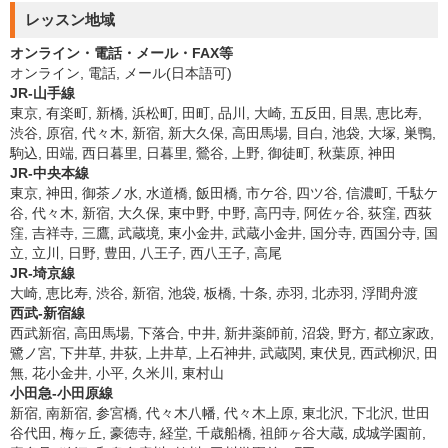
レッスン地域
オンライン・電話・メール・FAX等
オンライン, 電話, メール(日本語可)
JR-山手線
東京, 有楽町, 新橋, 浜松町, 田町, 品川, 大崎, 五反田, 目黒, 恵比寿,
渋谷, 原宿, 代々木, 新宿, 新大久保, 高田馬場, 目白, 池袋, 大塚, 巣鴨,
駒込, 田端, 西日暮里, 日暮里, 鶯谷, 上野, 御徒町, 秋葉原, 神田
JR-中央本線
東京, 神田, 御茶ノ水, 水道橋, 飯田橋, 市ケ谷, 四ツ谷, 信濃町, 千駄ケ
谷, 代々木, 新宿, 大久保, 東中野, 中野, 高円寺, 阿佐ヶ谷, 荻窪, 西荻
窪, 吉祥寺, 三鷹, 武蔵境, 東小金井, 武蔵小金井, 国分寺, 西国分寺, 国
立, 立川, 日野, 豊田, 八王子, 西八王子, 高尾
JR-埼京線
大崎, 恵比寿, 渋谷, 新宿, 池袋, 板橋, 十条, 赤羽, 北赤羽, 浮間舟渡
西武-新宿線
西武新宿, 高田馬場, 下落合, 中井, 新井薬師前, 沼袋, 野方, 都立家政,
鷺ノ宮, 下井草, 井荻, 上井草, 上石神井, 武蔵関, 東伏見, 西武柳沢, 田
無, 花小金井, 小平, 久米川, 東村山
小田急-小田原線
新宿, 南新宿, 参宮橋, 代々木八幡, 代々木上原, 東北沢, 下北沢, 世田
谷代田, 梅ヶ丘, 豪徳寺, 経堂, 千歳船橋, 祖師ヶ谷大蔵, 成城学園前,