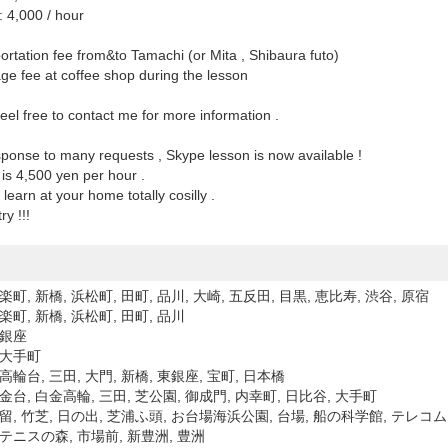
: 4,000 / hour
ortation fee from&to Tamachi (or Mita , Shibaura futo)
ge fee at coffee shop during the lesson
eel free to contact me for more information .
sponse to many requests , Skype lesson is now available !
is 4,500 yen per hour .
learn at your home totally cosilly .
ry !!!
楽町, 新橋, 浜松町, 田町, 品川, 大崎, 五反田, 目黒, 恵比寿, 渋谷, 原宿
楽町, 新橋, 浜松町, 田町, 品川
 銀座
 大手町
高輪台, 三田, 大門, 新橋, 東銀座, 宝町, 日本橋
金台, 白金高輪, 三田, 芝公園, 御成門, 内幸町, 日比谷, 大手町
汐留, 竹芝, 日の出, 芝浦ふ頭, お台場海浜公園, 台場, 船の科学館, テレコ
明テニスの森, 市場前, 新豊洲, 豊洲