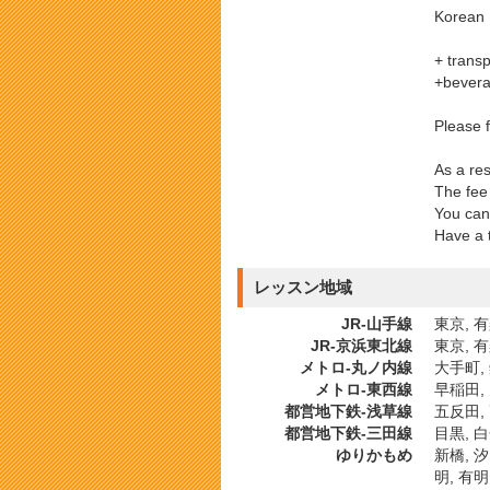
Korean 
+ transp
+bevera
Please f
As a re
The fee 
You can 
Have a t
レッスン地域
JR-山手線
東京, 有
JR-京浜東北線
東京, 有
メトロ-丸ノ内線
大手町,
メトロ-東西線
早稲田,
都営地下鉄-浅草線
五反田, 
都営地下鉄-三田線
目黒, 白
ゆりかもめ
新橋, 
明, 有