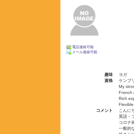
電話連絡可能
メール連絡可能
趣味
ヨガ
資格
ケンブ
My stron
French 
Rich ex
Flexible
コメント
こんに
英語・
コロナ禍
一般的