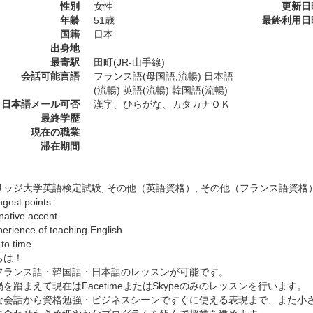
性別
女性
更新日
年齢
51歳
最終利用日
国籍
日本
出身地
最寄駅
田町(JR-山手線)
会話可能言語
フランス語(母国語,流暢) 日本語
(流暢) 英語(流暢) 韓国語(流暢)
日本語メール可否
漢字、ひらがな、カタカナＯＫ
最終学歴
現在の職業
滞在期間
リッジ大学英語検定試験, その他（英語資格）, その他（フランス語資格
gest points :
native accent
perience of teaching English
 to time
ちは！
フランス語・韓国語・日本語のレッスンが可能です。
を踏まえて現在はFacetimeまたはSkypeのみのレッスンを行います。
な会話から資格勉強・ビジネスシーンですぐに使える表現まで、また小