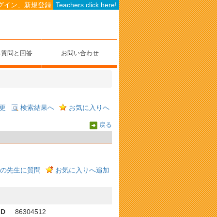
グイン、新規登録
Teachers click here!
る質問と回答
お問い合わせ
更
検索結果へ
お気に入りへ
戻る
の先生に質問
お気に入りへ追加
ID
86304512