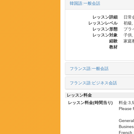
韓国語:一般会話
レッスン詳細
日常会
レッスンレベル
初級,
レッスン形態
プラ
レッスン対象
子供,
経験
家庭
教材
フランス語:一般会話
フランス語:ビジネス会話
レッスン料金
レッスン料金(時間当り)
料金:3,5
Please f
General 
Business
French 