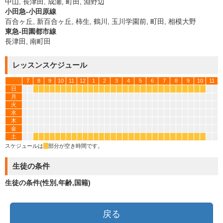
中山, 長津田, 成瀬, 町田, 淵野辺
小田急-小田原線
百合ヶ丘, 新百合ヶ丘, 柿生, 鶴川, 玉川学園前, 町田, 相模大野
東急-田園都市線
長津田, 南町田
レッスンスケジュール
7
8
9
10
11
12
1
2
3
4
5
6
7
8
9
10
11
日
*
*
*
*
*
*
*
*
*
*
*
*
*
*
*
*
*
*
*
*
*
*
*
*
*
*
*
*
*
*
月
火
水
木
金
土
*
*
*
*
*
*
*
*
*
*
*
*
*
*
*
*
*
*
*
*
*
*
*
*
*
*
*
*
*
*
スケジュールは
*
部分が空き時間です。
生徒の条件
生徒の条件(性別,年齢,国籍)
戻る