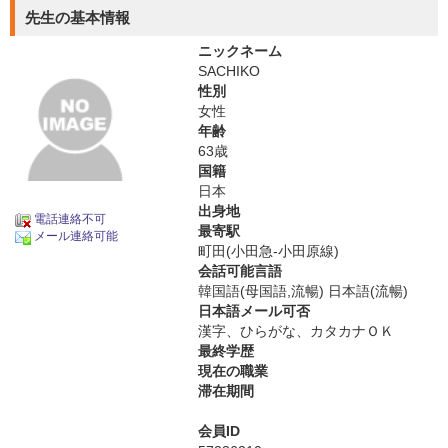
先生の基本情報
ニックネーム
SACHIKO
性別
女性
年齢
63歳
国籍
日本
出身地
電話連絡不可
最寄駅
メール連絡可能
町田(小田急-小田原線)
会話可能言語
韓国語(母国語,流暢) 日本語(流暢)
日本語メール可否
漢字、ひらがな、カタカナＯＫ
最終学歴
現在の職業
滞在期間
会員ID