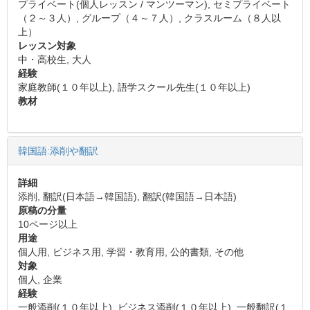
プライベート(個人レッスン / マンツーマン), セミプライベート
（２～３人）, グループ（４～７人）, クラスルーム（８人以
上）
レッスン対象
中・高校生, 大人
経験
家庭教師(１０年以上), 語学スクール先生(１０年以上)
教材
韓国語:添削や翻訳
詳細
添削, 翻訳(日本語→韓国語), 翻訳(韓国語→日本語)
原稿の分量
10ページ以上
用途
個人用, ビジネス用, 学習・教育用, 公的書類, その他
対象
個人, 企業
経験
一般添削(１０年以上), ビジネス添削(１０年以上), 一般翻訳(１