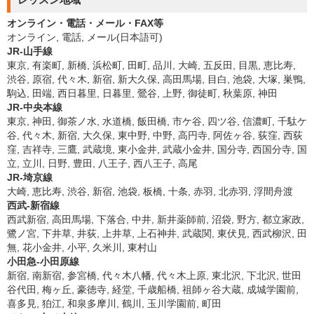
オンライン・電話・メール・FAX等
オンライン, 電話, メール(日本語可)
JR-山手線
東京, 有楽町, 新橋, 浜松町, 田町, 品川, 大崎, 五反田, 目黒, 恵比寿,
渋谷, 原宿, 代々木, 新宿, 新大久保, 高田馬場, 目白, 池袋, 大塚, 巣鴨,
駒込, 田端, 西日暮里, 日暮里, 鶯谷, 上野, 御徒町, 秋葉原, 神田
JR-中央本線
東京, 神田, 御茶ノ水, 水道橋, 飯田橋, 市ケ谷, 四ツ谷, 信濃町, 千駄ケ
谷, 代々木, 新宿, 大久保, 東中野, 中野, 高円寺, 阿佐ヶ谷, 荻窪, 西荻
窪, 吉祥寺, 三鷹, 武蔵境, 東小金井, 武蔵小金井, 国分寺, 西国分寺, 国
立, 立川, 日野, 豊田, 八王子, 西八王子, 高尾
JR-埼京線
大崎, 恵比寿, 渋谷, 新宿, 池袋, 板橋, 十条, 赤羽, 北赤羽, 浮間舟渡
西武-新宿線
西武新宿, 高田馬場, 下落合, 中井, 新井薬師前, 沼袋, 野方, 都立家政,
鷺ノ宮, 下井草, 井荻, 上井草, 上石神井, 武蔵関, 東伏見, 西武柳沢, 田
無, 花小金井, 小平, 久米川, 東村山
小田急-小田原線
新宿, 南新宿, 参宮橋, 代々木八幡, 代々木上原, 東北沢, 下北沢, 世田
谷代田, 梅ヶ丘, 豪徳寺, 経堂, 千歳船橋, 祖師ヶ谷大蔵, 成城学園前,
喜多見, 狛江, 和泉多摩川, 鶴川, 玉川学園前, 町田