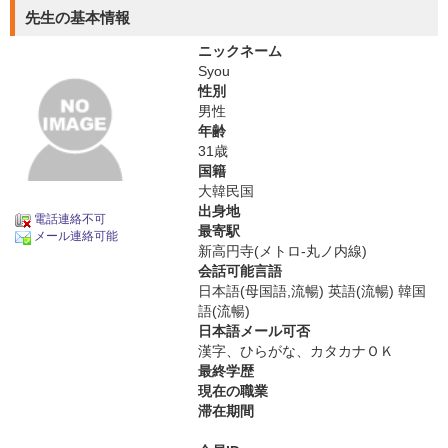
先生の基本情報
ニックネーム
Syou
性別
男性
年齢
31歳
国籍
大韓民国
出身地
電話連絡不可
最寄駅
メール連絡可能
新高円寺(メトロ-丸ノ内線)
会話可能言語
日本語(母国語,流暢) 英語(流暢) 韓国
語(流暢)
日本語メール可否
漢字、ひらがな、カタカナＯＫ
最終学歴
現在の職業
滞在期間