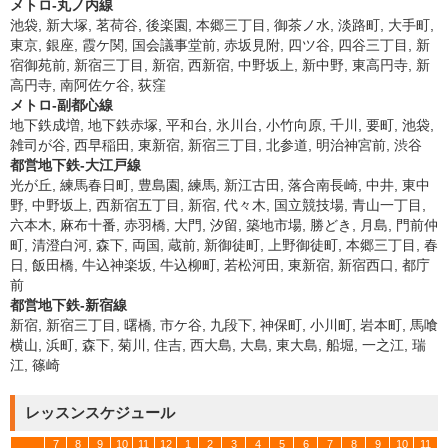
メトロ-丸ノ内線
池袋, 新大塚, 茗荷谷, 後楽園, 本郷三丁目, 御茶ノ水, 淡路町, 大手町,
東京, 銀座, 霞ケ関, 国会議事堂前, 赤坂見附, 四ツ谷, 四谷三丁目, 新
宿御苑前, 新宿三丁目, 新宿, 西新宿, 中野坂上, 新中野, 東高円寺, 新
高円寺, 南阿佐ケ谷, 荻窪
メトロ-副都心線
地下鉄成増, 地下鉄赤塚, 平和台, 氷川台, 小竹向原, 千川, 要町, 池袋,
雑司が谷, 西早稲田, 東新宿, 新宿三丁目, 北参道, 明治神宮前, 渋谷
都営地下鉄-大江戸線
光が丘, 練馬春日町, 豊島園, 練馬, 新江古田, 落合南長崎, 中井, 東中
野, 中野坂上, 西新宿五丁目, 新宿, 代々木, 国立競技場, 青山一丁目,
六本木, 麻布十番, 赤羽橋, 大門, 汐留, 築地市場, 勝どき, 月島, 門前仲
町, 清澄白河, 森下, 両国, 蔵前, 新御徒町, 上野御徒町, 本郷三丁目, 春
日, 飯田橋, 牛込神楽坂, 牛込柳町, 若松河田, 東新宿, 新宿西口, 都庁
前
都営地下鉄-新宿線
新宿, 新宿三丁目, 曙橋, 市ケ谷, 九段下, 神保町, 小川町, 岩本町, 馬喰
横山, 浜町, 森下, 菊川, 住吉, 西大島, 大島, 東大島, 船堀, 一之江, 瑞
江, 篠崎
レッスンスケジュール
7
8
9
10
11
12
1
2
3
4
5
6
7
8
9
10
11