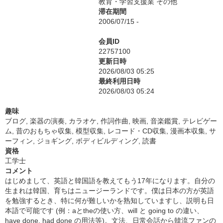
教育・学習支援業 その他
滞在期間
2006/07/15 -
会員ID
22757100
更新日時
2026/08/03 05:25
最終利用日時
2026/08/03 05:24
趣味
ブログ, 楽器の演奏, カラオケ, 作詞作曲, 映画, 音楽鑑賞, テレビゲー
ム, 昔のおもちゃ収集, 模型収集, レコード・CD収集, 漫画本収集, サ
ーフィン, ジョギング, ボディビルディング, 読書
資格
工学士
コメント
はじめまして、英語と韓国語を教えてもう17年になります。自分の
生まれは韓国、育ちはニュージーランドです。僕は日本の方が英語
を勉強するとき、特に何が難しいかを熟知していますし、説明も日
本語で可能です (例：aとtheの使い方、will と going to の違い、
have done, had done の用法等)。文法、日常会話から韓流ファンの