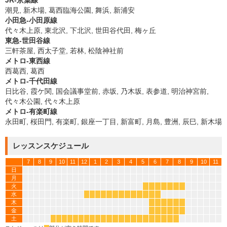
JR-京葉線
潮見, 新木場, 葛西臨海公園, 舞浜, 新浦安
小田急-小田原線
代々木上原, 東北沢, 下北沢, 世田谷代田, 梅ヶ丘
東急-世田谷線
三軒茶屋, 西太子堂, 若林, 松陰神社前
メトロ-東西線
西葛西, 葛西
メトロ-千代田線
日比谷, 霞ケ関, 国会議事堂前, 赤坂, 乃木坂, 表参道, 明治神宮前,
代々木公園, 代々木上原
メトロ-有楽町線
永田町, 桜田門, 有楽町, 銀座一丁目, 新富町, 月島, 豊洲, 辰巳, 新木場
レッスンスケジュール
7
8
9
10
11
12
1
2
3
4
5
6
7
8
9
10
11
日
月
火
*
*
*
*
*
*
*
水
*
*
*
*
*
*
*
*
*
*
*
*
*
木
*
*
*
*
*
*
金
*
*
*
*
*
*
土
*
*
*
*
*
*
*
*
*
*
*
*
*
*
*
*
*
*
*
*
*
*