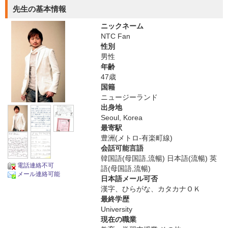
先生の基本情報
ニックネーム
NTC Fan
性別
男性
年齢
47歳
国籍
ニュージーランド
出身地
Seoul, Korea
最寄駅
豊洲(メトロ-有楽町線)
会話可能言語
韓国語(母国語,流暢) 日本語(流暢) 英
電話連絡不可
語(母国語,流暢)
メール連絡可能
日本語メール可否
漢字、ひらがな、カタカナＯＫ
最終学歴
University
現在の職業