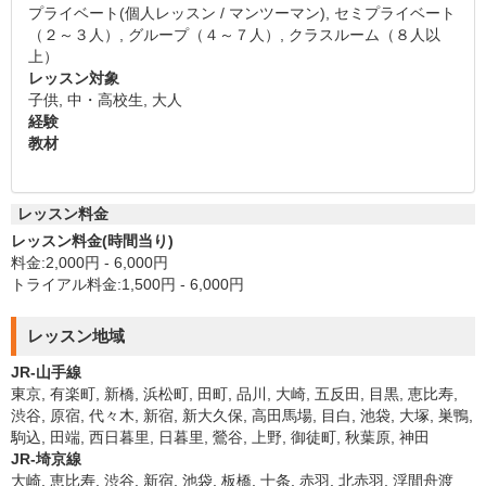
プライベート(個人レッスン / マンツーマン), セミプライベート
（２～３人）, グループ（４～７人）, クラスルーム（８人以
上）
レッスン対象
子供, 中・高校生, 大人
経験
教材
レッスン料金
レッスン料金(時間当り)
料金:2,000円 - 6,000円
トライアル料金:1,500円 - 6,000円
レッスン地域
JR-山手線
東京, 有楽町, 新橋, 浜松町, 田町, 品川, 大崎, 五反田, 目黒, 恵比寿,
渋谷, 原宿, 代々木, 新宿, 新大久保, 高田馬場, 目白, 池袋, 大塚, 巣鴨,
駒込, 田端, 西日暮里, 日暮里, 鶯谷, 上野, 御徒町, 秋葉原, 神田
JR-埼京線
大崎, 恵比寿, 渋谷, 新宿, 池袋, 板橋, 十条, 赤羽, 北赤羽, 浮間舟渡