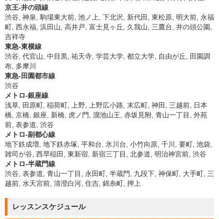
京王-井の頭線
渋谷, 神泉, 駒場東大前, 池ノ上, 下北沢, 新代田, 東松原, 明大前, 永福
町, 西永福, 浜田山, 高井戸, 富士見ヶ丘, 久我山, 三鷹台, 井の頭公園,
吉祥寺
東急-東横線
渋谷, 代官山, 中目黒, 祐天寺, 学芸大学, 都立大学, 自由が丘, 田園調
布, 多摩川
東急-田園都市線
渋谷
メトロ-銀座線
浅草, 田原町, 稲荷町, 上野, 上野広小路, 末広町, 神田, 三越前, 日本
橋, 京橋, 銀座, 新橋, 虎ノ門, 溜池山王, 赤坂見附, 青山一丁目, 外苑
前, 表参道, 渋谷
メトロ-副都心線
地下鉄成増, 地下鉄赤塚, 平和台, 氷川台, 小竹向原, 千川, 要町, 池袋,
雑司が谷, 西早稲田, 東新宿, 新宿三丁目, 北参道, 明治神宮前, 渋谷
メトロ-半蔵門線
渋谷, 表参道, 青山一丁目, 永田町, 半蔵門, 九段下, 神保町, 大手町, 三
越前, 水天宮前, 清澄白河, 住吉, 錦糸町, 押上
レッスンスケジュール