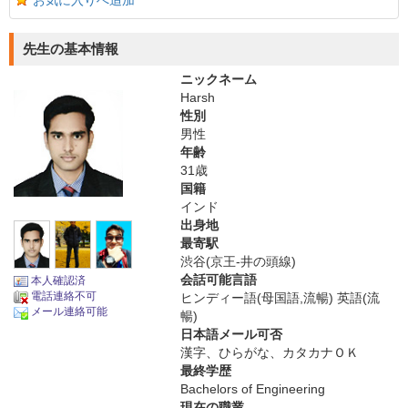
お気に入りへ追加
先生の基本情報
ニックネーム
Harsh
性別
男性
年齢
31歳
国籍
インド
出身地
最寄駅
渋谷(京王-井の頭線)
会話可能言語
本人確認済
電話連絡不可
ヒンディー語(母国語,流暢) 英語(流
メール連絡可能
暢)
日本語メール可否
漢字、ひらがな、カタカナＯＫ
最終学歴
Bachelors of Engineering
現在の職業