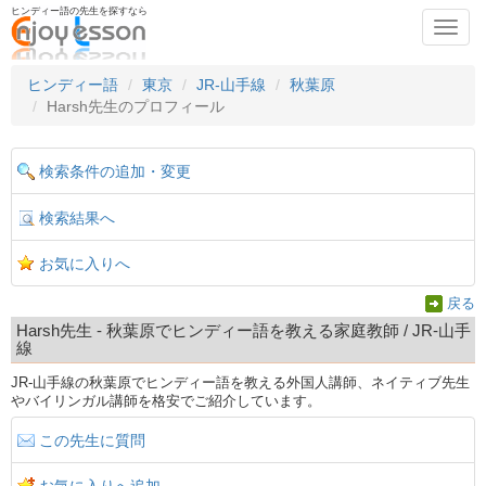
ヒンディー語の先生を探すなら
Toggl
navig
ヒンディー語
東京
JR-山手線
秋葉原
Harsh先生のプロフィール
検索条件の追加・変更
検索結果へ
お気に入りへ
戻る
Harsh先生 - 秋葉原でヒンディー語を教える家庭教師 / JR-山手
線
JR-山手線の秋葉原でヒンディー語を教える外国人講師、ネイティブ先生
やバイリンガル講師を格安でご紹介しています。
この先生に質問