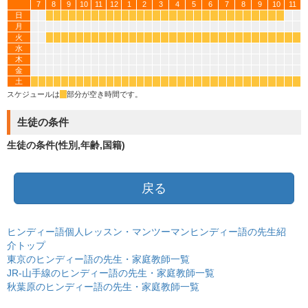
7
8
9
10
11
12
1
2
3
4
5
6
7
8
9
10
11
日
*
*
*
*
*
*
*
*
*
*
*
*
*
*
*
*
*
*
*
*
*
*
*
*
*
*
*
*
*
*
月
火
*
*
*
*
*
*
*
*
*
*
*
*
*
*
*
*
*
*
*
*
*
*
*
*
*
*
*
*
*
*
*
*
水
木
金
土
*
*
*
*
*
*
*
*
*
*
*
*
*
*
*
*
*
*
*
*
*
*
*
*
*
*
*
*
*
*
*
*
*
*
スケジュールは
*
部分が空き時間です。
生徒の条件
生徒の条件(性別,年齢,国籍)
戻る
ヒンディー語個人レッスン・マンツーマンヒンディー語の先生紹
介トップ
東京のヒンディー語の先生・家庭教師一覧
JR-山手線のヒンディー語の先生・家庭教師一覧
秋葉原のヒンディー語の先生・家庭教師一覧