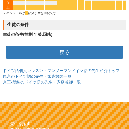
金
*
*
*
*
*
*
*
*
*
*
*
*
*
*
*
*
*
*
*
*
土
*
*
*
*
*
*
*
*
*
*
*
*
*
*
*
*
*
*
*
*
*
*
*
*
*
*
*
*
*
*
*
*
*
*
スケジュールは
*
部分が空き時間です。
生徒の条件
生徒の条件(性別,年齢,国籍)
戻る
ドイツ語個人レッスン・マンツーマンドイツ語の先生紹介トップ
東京のドイツ語の先生・家庭教師一覧
京王-新線のドイツ語の先生・家庭教師一覧
先生を探す