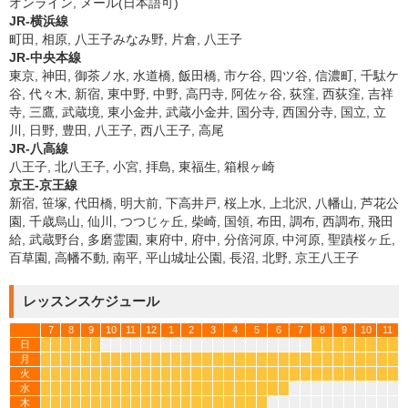
オンライン, メール(日本語可)
JR-横浜線
町田, 相原, 八王子みなみ野, 片倉, 八王子
JR-中央本線
東京, 神田, 御茶ノ水, 水道橋, 飯田橋, 市ケ谷, 四ツ谷, 信濃町, 千駄ケ
谷, 代々木, 新宿, 東中野, 中野, 高円寺, 阿佐ヶ谷, 荻窪, 西荻窪, 吉祥
寺, 三鷹, 武蔵境, 東小金井, 武蔵小金井, 国分寺, 西国分寺, 国立, 立
川, 日野, 豊田, 八王子, 西八王子, 高尾
JR-八高線
八王子, 北八王子, 小宮, 拝島, 東福生, 箱根ヶ崎
京王-京王線
新宿, 笹塚, 代田橋, 明大前, 下高井戸, 桜上水, 上北沢, 八幡山, 芦花公
園, 千歳烏山, 仙川, つつじヶ丘, 柴崎, 国領, 布田, 調布, 西調布, 飛田
給, 武蔵野台, 多磨霊園, 東府中, 府中, 分倍河原, 中河原, 聖蹟桜ヶ丘,
百草園, 高幡不動, 南平, 平山城址公園, 長沼, 北野, 京王八王子
レッスンスケジュール
7
8
9
10
11
12
1
2
3
4
5
6
7
8
9
10
11
日
*
*
*
*
*
*
*
*
*
*
*
*
*
*
月
*
*
*
*
*
*
*
*
*
*
*
*
*
*
*
*
*
*
*
*
*
*
*
*
*
*
*
*
*
*
*
*
*
*
火
*
*
*
*
*
*
*
*
*
*
*
*
*
*
*
*
*
*
*
*
*
*
*
*
*
*
*
*
*
*
*
*
*
*
水
*
*
*
*
*
*
*
*
*
*
*
*
*
*
*
*
*
*
*
*
*
*
*
*
木
*
*
*
*
*
*
*
*
*
*
*
*
*
*
*
*
*
*
*
*
*
*