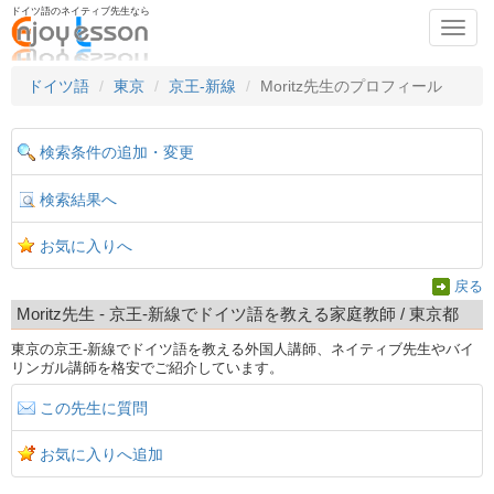
ドイツ語のネイティブ先生なら
Toggl
navig
ドイツ語
東京
京王-新線
Moritz先生のプロフィール
検索条件の追加・変更
検索結果へ
お気に入りへ
戻る
Moritz先生 - 京王-新線でドイツ語を教える家庭教師 / 東京都
東京の京王-新線でドイツ語を教える外国人講師、ネイティブ先生やバイ
リンガル講師を格安でご紹介しています。
この先生に質問
お気に入りへ追加