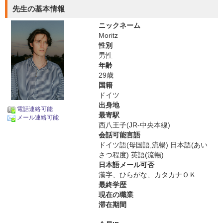
先生の基本情報
ニックネーム
Moritz
性別
男性
年齢
29歳
国籍
ドイツ
出身地
電話連絡可能
最寄駅
メール連絡可能
西八王子(JR-中央本線)
会話可能言語
ドイツ語(母国語,流暢) 日本語(あい
さつ程度) 英語(流暢)
日本語メール可否
漢字、ひらがな、カタカナＯＫ
最終学歴
現在の職業
滞在期間