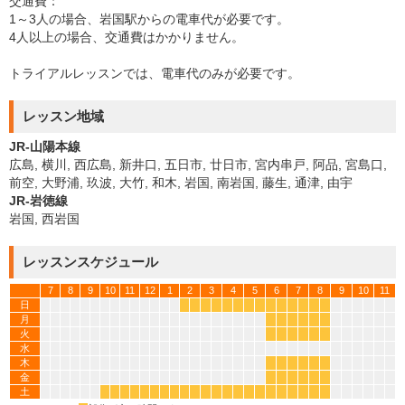
交通費：
1～3人の場合、岩国駅からの電車代が必要です。
4人以上の場合、交通費はかかりません。
トライアルレッスンでは、電車代のみが必要です。
レッスン地域
JR-山陽本線
広島, 横川, 西広島, 新井口, 五日市, 廿日市, 宮内串戸, 阿品, 宮島口,
前空, 大野浦, 玖波, 大竹, 和木, 岩国, 南岩国, 藤生, 通津, 由宇
JR-岩徳線
岩国, 西岩国
レッスンスケジュール
7
8
9
10
11
12
1
2
3
4
5
6
7
8
9
10
11
日
*
*
*
*
*
*
*
*
*
*
*
*
*
*
月
*
*
*
*
*
*
火
*
*
*
*
*
*
水
木
*
*
*
*
*
*
金
*
*
*
*
*
*
土
*
*
*
*
*
*
*
*
*
*
*
*
*
*
*
*
*
*
*
*
*
*