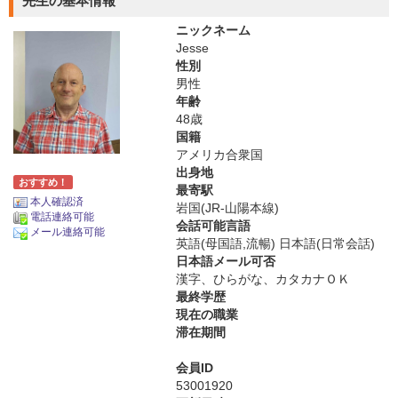
先生の基本情報
ニックネーム
Jesse
性別
男性
年齢
48歳
国籍
アメリカ合衆国
出身地
おすすめ！
最寄駅
本人確認済
岩国(JR-山陽本線)
電話連絡可能
会話可能言語
メール連絡可能
英語(母国語,流暢) 日本語(日常会話)
日本語メール可否
漢字、ひらがな、カタカナＯＫ
最終学歴
現在の職業
滞在期間
会員ID
53001920