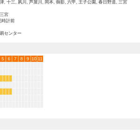
津, 十三, 夙川, 芦屋川, 岡本, 御影, 六甲, 王子公園, 春日野道, 三宮
 三宮
花時計前
貿易センター
5
6
7
8
9
10
11
*
*
*
*
*
*
*
*