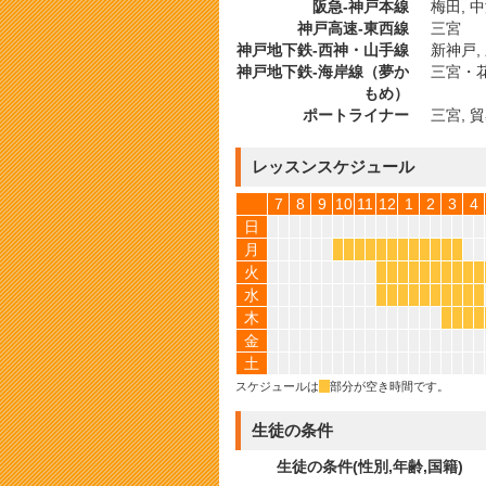
阪急-神戸本線
梅田, 中
神戸高速-東西線
三宮
神戸地下鉄-西神・山手線
新神戸,
神戸地下鉄-海岸線（夢か
三宮・
もめ）
ポートライナー
三宮, 
レッスンスケジュール
7
8
9
10
11
12
1
2
3
4
日
月
*
*
*
*
*
*
*
*
*
*
*
*
火
*
*
*
*
*
*
*
*
*
*
水
*
*
*
*
*
*
*
*
*
*
木
*
*
*
*
金
土
スケジュールは
*
部分が空き時間です。
生徒の条件
生徒の条件(性別,年齢,国籍)