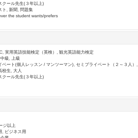
スクール先生(３年以上)
ト, 新聞, 問題集
ver the student wants/prefers
EIC, 実用英語技能検定（英検）, 観光英語能力検定
 中級, 上級
イベート(個人レッスン / マンツーマン), セミプライベート（２～３人）
高校生, 大人
スクール先生(３年以上)
ページ以上
用, ビジネス用
 企業