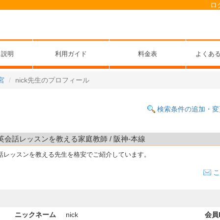
ロ
ス説明
利用ガイド
料金表
よくあ
宮
nick先生のプロフィール
検索条件の追加・変
で英会話レッスンを教える家庭教師 / 阪神-本線
話レッスンを教える先生を格安でご紹介しています。
こ
ニックネーム
nick
会員