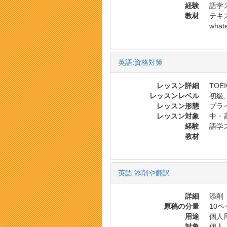
経験
語学
教材
テキス
whate
英語:資格対策
レッスン詳細
TO
レッスンレベル
初級,
レッスン形態
プラ
レッスン対象
中・
経験
語学
教材
英語:添削や翻訳
詳細
添削
原稿の分量
10
用途
個人
対象
個人,