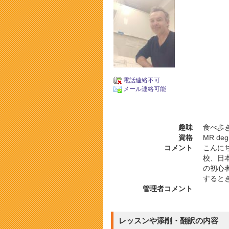
電話連絡不可
メール連絡可能
趣味
食べ歩き
資格
MR deg
コメント
こんに
校、日
の初心
すると
管理者コメント
レッスンや添削・翻訳の内容