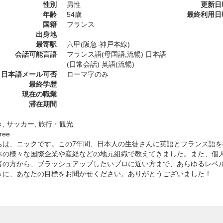
性別
男性
更新日
年齢
54歳
最終利用日
国籍
フランス
出身地
最寄駅
六甲(阪急-神戸本線)
会話可能言語
フランス語(母国語,流暢) 日本語
(日常会話) 英語(流暢)
日本語メール可否
ローマ字のみ
最終学歴
現在の職業
滞在期間
, サッカー, 旅行・観光
ree
ちは、ニックです。この7年間、日本人の生徒さんに英語とフランス語
本の様々な国際企業や産経などの地元組織で教えてきました。また、個
者の方から、ブラッシュアップしたいプロに近い方まで、あらゆるレベ
きに、あなたの目標をお聞かせください。ありがとうございました！