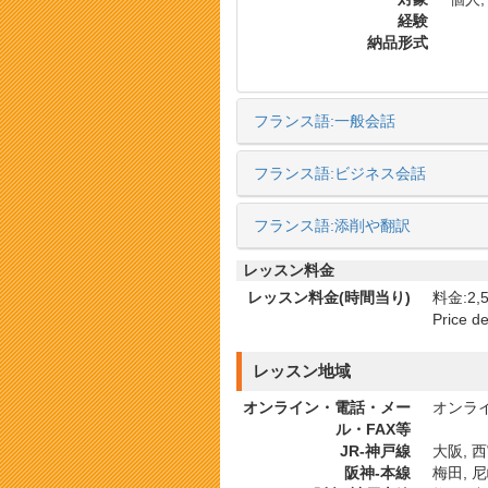
経験
納品形式
フランス語:一般会話
フランス語:ビジネス会話
フランス語:添削や翻訳
レッスン料金
レッスン料金(時間当り)
料金:2,5
Price d
レッスン地域
オンライン・電話・メー
オンラ
ル・FAX等
JR-神戸線
大阪, 西
阪神-本線
梅田, 尼