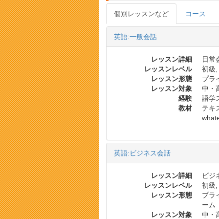
個別レッスンなど
コース
英語:一般会話
レッスン詳細
日常会
レッスンレベル
初級,
レッスン形態
プラ
レッスン対象
中・
経験
語学
教材
テキス
whate
英語:ビジネス会話
レッスン詳細
ビジネ
レッスンレベル
初級,
レッスン形態
プラ
ーム
レッスン対象
中・