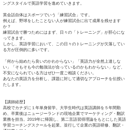
ングスタイルで英語学習を進めていきます。
英会話自体はスポーツでいう「練習試合」です。
例えば、野球をしたことない人が練習試合に出て成果を残せます
か？
練習試合で勝つためにはまず、日々の「トレーニング」が肝心にな
ってきます。
しかし、英語学習において、この日々のトレーニングが欠落してい
る方が圧倒的に多いです。
「何から始めたら良いのかわからない」「英語力が全然上達しな
い」「そもそも今の勉強法が合っているのかもわからない」など、
不安になられている方はぜひ一度ご相談ください。
あなたの英語力を分析し、課題に対して適切なアプローチを伝授い
たします。
【講師経歴】
高校でカナダに１年単身留学。大学生時代は英語講師を５年間勤
め、卒業後はニュージーランドの現地企業でマーケティング・翻訳
業務を担当。2019年に帰国し、第二言語習得理論をもとにした英語
学習コーチングスクールを起業。並行して企業の英語研修、翻訳・