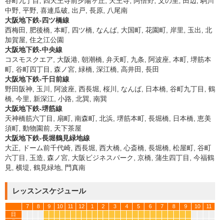
谷町九丁目, 四天王寺前夕陽ヶ丘, 天王寺, 阿倍野, 文の里, 田辺, 駒川
中野, 平野, 喜連瓜破, 出戸, 長原, 八尾南
大阪地下鉄-四ツ橋線
西梅田, 肥後橋, 本町, 四ツ橋, なんば, 大国町, 花園町, 岸里, 玉出, 北
加賀屋, 住之江公園
大阪地下鉄-中央線
コスモスクエア, 大阪港, 朝潮橋, 弁天町, 九条, 阿波座, 本町, 堺筋本
町, 谷町四丁目, 森ノ宮, 緑橋, 深江橋, 高井田, 長田
大阪地下鉄-千日前線
野田阪神, 玉川, 阿波座, 西長堀, 桜川, なんば, 日本橋, 谷町九丁目, 鶴
橋, 今里, 新深江, 小路, 北巽, 南巽
大阪地下鉄-堺筋線
天神橋筋六丁目, 扇町, 南森町, 北浜, 堺筋本町, 長堀橋, 日本橋, 恵美
須町, 動物園前, 天下茶屋
大阪地下鉄-長堀鶴見緑地線
大正, ドーム前千代崎, 西長堀, 西大橋, 心斎橋, 長堀橋, 松屋町, 谷町
六丁目, 玉造, 森ノ宮, 大阪ビジネスパーク, 京橋, 蒲生四丁目, 今福鶴
見, 横堤, 鶴見緑地, 門真南
レッスンスケジュール
7
8
9
10
11
12
1
2
3
4
5
6
7
8
9
10
11
日
*
*
*
*
*
*
*
*
*
*
*
*
*
*
*
*
*
*
*
*
*
*
*
*
*
*