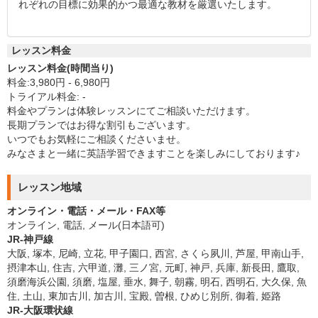
れぞれの目標に効果的かつ最適な教材を厳選いたします。
レッスン料金
レッスン料金(時間当り)
料金:3,980円 - 6,980円
トライアル料金: -
料金やプランは体験レッスンにてご相談いただけます。
長期プランではお得な割引もございます。
いつでもお気軽にご相談くださいませ。
みなさまと一緒に英語学習できますことを楽しみにしております♪
レッスン地域
オンライン・電話・メール・FAX等
オンライン, 電話, メール(日本語可)
JR-神戸線
大阪, 塚本, 尼崎, 立花, 甲子園口, 西宮, さくら夙川, 芦屋, 甲南山手,
摂津本山, 住吉, 六甲道, 灘, 三ノ宮, 元町, 神戸, 兵庫, 新長田, 鷹取,
須磨海浜公園, 須磨, 塩屋, 垂水, 舞子, 朝霧, 明石, 西明石, 大久保, 魚
住, 土山, 東加古川, 加古川, 宝殿, 曽根, ひめじ別所, 御着, 姫路
JR-大阪環状線