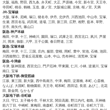
大阪, 福島, 野田, 西九条, 弁天町, 大正, 芦原橋, 今宮, 新今宮, 天王寺,
寺田町, 桃谷, 鶴橋, 玉造, 森ノ宮, 大阪城公園, 京橋, 桜ノ宮, 天満
JR-宝塚線
大阪, 塚本, 尼崎, 塚口, 猪名寺, 伊丹, 北伊丹, 川西池田, 中山寺, 宝塚,
生瀬, 西宮名塩, 武田尾, 道場, 三田, 新三田, 広野, 相野, 藍本, 草野,
古市, 南矢代, 篠山口
阪急-神戸本線
梅田, 中津, 十三, 神崎川, 園田, 塚口, 武庫之荘, 西宮北口, 夙川, 芦屋
川, 岡本, 御影, 六甲, 王子公園, 春日野道, 三宮
阪急-宝塚本線
梅田, 中津, 十三, 三国, 庄内, 服部, 曽根, 岡町, 豊中, 蛍池, 石橋, 池田,
川西能勢口, 雲雀丘花屋敷, 山本, 中山, 売布神社, 清荒神, 宝塚
阪急-今津線
今津, 阪神国道, 西宮北口, 門戸厄神, 甲東園, 仁川, 小林, 逆瀬川, 宝塚
南口, 宝塚
大阪地下鉄-御堂筋線
江坂, 東三国, 新大阪, 西中島南方, 中津, 梅田, 淀屋橋, 本町, 心斎橋,
なんば, 大国町, 動物園前, 天王寺, 昭和町, 西田辺, 長居, あびこ, 北花
田, 新金岡, なかもず
大阪地下鉄-谷町線
大日, 守口, 太子橋今市, 千林大宮, 関目高殿, 野江内代, 都島, 天神橋
筋六丁目, 中崎町, 東梅田, 南森町, 天満橋, 谷町四丁目, 谷町六丁目,