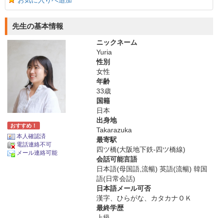
お気に入りへ追加
先生の基本情報
ニックネーム
Yuria
性別
女性
年齢
33歳
国籍
日本
出身地
おすすめ！
Takarazuka
本人確認済
最寄駅
電話連絡不可
四ツ橋(大阪地下鉄-四ツ橋線)
メール連絡可能
会話可能言語
日本語(母国語,流暢) 英語(流暢) 韓国
語(日常会話)
日本語メール可否
漢字、ひらがな、カタカナＯＫ
最終学歴
上級