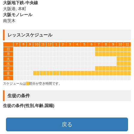
大阪地下鉄-中央線
大阪港, 本町
大阪モノレール
南茨木
レッスンスケジュール
7
8
9
10
11
12
1
2
3
4
5
6
7
8
9
10
11
日
*
*
*
*
*
*
*
*
*
*
月
*
*
*
*
*
*
*
*
*
*
火
*
*
*
*
水
*
*
*
*
木
*
*
*
*
*
*
*
*
*
*
金
*
*
*
*
*
*
*
*
*
*
*
*
*
*
*
*
*
*
*
*
*
*
*
*
*
*
*
*
土
スケジュールは
*
部分が空き時間です。
生徒の条件
生徒の条件(性別,年齢,国籍)
戻る