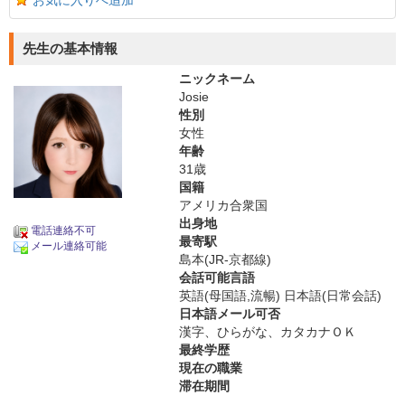
お気に入りへ追加
先生の基本情報
ニックネーム
Josie
性別
女性
年齢
31歳
国籍
アメリカ合衆国
出身地
電話連絡不可
最寄駅
メール連絡可能
島本(JR-京都線)
会話可能言語
英語(母国語,流暢) 日本語(日常会話)
日本語メール可否
漢字、ひらがな、カタカナＯＫ
最終学歴
現在の職業
滞在期間