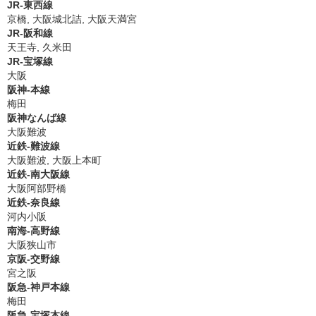
JR-東西線
京橋, 大阪城北詰, 大阪天満宮
JR-阪和線
天王寺, 久米田
JR-宝塚線
大阪
阪神-本線
梅田
阪神なんば線
大阪難波
近鉄-難波線
大阪難波, 大阪上本町
近鉄-南大阪線
大阪阿部野橋
近鉄-奈良線
河内小阪
南海-高野線
大阪狭山市
京阪-交野線
宮之阪
阪急-神戸本線
梅田
阪急-宝塚本線