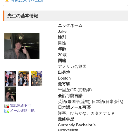
お気に入りへ追加
先生の基本情報
ニックネーム
Jake
性別
男性
年齢
20歳
国籍
アメリカ合衆国
出身地
Boston
最寄駅
千里丘(JR-京都線)
会話可能言語
英語(母国語,流暢) 日本語(日常会話)
電話連絡不可
日本語メール可否
メール連絡可能
漢字、ひらがな、カタカナＯＫ
最終学歴
Currently Bachelor’s
現在の職業