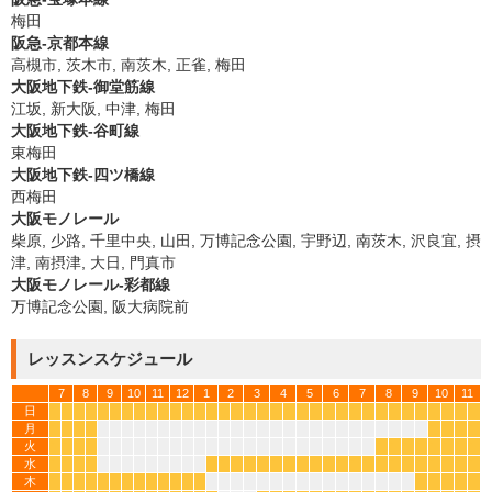
梅田
阪急-京都本線
高槻市, 茨木市, 南茨木, 正雀, 梅田
大阪地下鉄-御堂筋線
江坂, 新大阪, 中津, 梅田
大阪地下鉄-谷町線
東梅田
大阪地下鉄-四ツ橋線
西梅田
大阪モノレール
柴原, 少路, 千里中央, 山田, 万博記念公園, 宇野辺, 南茨木, 沢良宜, 摂
津, 南摂津, 大日, 門真市
大阪モノレール-彩都線
万博記念公園, 阪大病院前
レッスンスケジュール
7
8
9
10
11
12
1
2
3
4
5
6
7
8
9
10
11
日
*
*
*
*
*
*
*
*
*
*
*
*
*
*
*
*
*
*
*
*
*
*
*
*
*
*
*
*
*
*
*
*
*
*
月
*
*
*
*
*
*
*
*
火
*
*
*
*
*
*
*
*
*
*
*
*
水
*
*
*
*
*
*
*
*
*
*
*
*
*
*
*
*
*
*
*
*
*
*
*
*
*
木
*
*
*
*
*
*
*
*
*
*
*
*
*
*
*
*
*
*