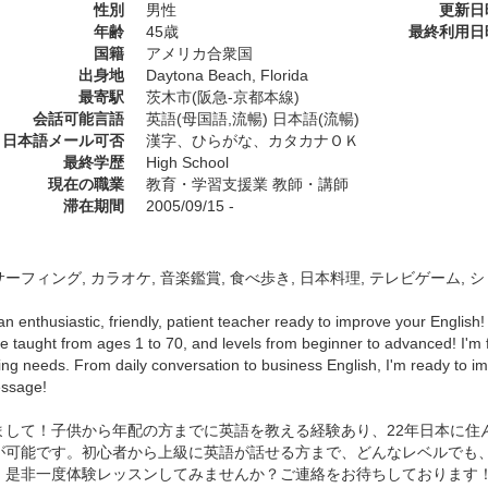
性別
男性
更新日
年齢
45歳
最終利用日
国籍
アメリカ合衆国
出身地
Daytona Beach, Florida
最寄駅
茨木市(阪急-京都本線)
会話可能言語
英語(母国語,流暢) 日本語(流暢)
日本語メール可否
漢字、ひらがな、カタカナＯＫ
最終学歴
High School
現在の職業
教育・学習支援業 教師・講師
滞在期間
2005/09/15 -
ーフィング, カラオケ, 音楽鑑賞, 食べ歩き, 日本料理, テレビゲーム, 
 an enthusiastic, friendly, patient teacher ready to improve your English!
e taught from ages 1 to 70, and levels from beginner to advanced! I'm f
ng needs. From daily conversation to business English, I'm ready to impr
ssage!
まして！子供から年配の方までに英語を教える経験あり、22年日本に住
が可能です。初心者から上級に英語が話せる方まで、どんなレベルでも
、是非一度体験レッスンしてみませんか？ご連絡をお待ちしております