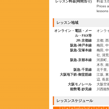
レッスン料金(時間当り)
料金:3,0
Prices 
lessons
レッスン地域
オンライン・電話・メー
オンライ
ル・FAX等
JR-京都線
京都, 西
阪急-神戸本線
梅田, 中
阪急-宝塚本線
梅田, 中
社, 清荒
阪急-京都本線
河原町, 
木市, 南
阪急-千里線
北千里, 
大阪地下鉄-御堂筋線
江坂, 東
辺, 長居
大阪モノレール
大阪空港,
能勢電-妙見線
川西能勢口
レッスンスケジュール
7
8
9
10
11
12
1
2
3
4