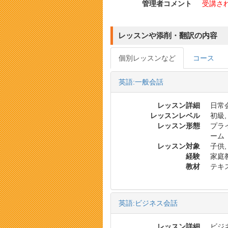
管理者コメント
受講さ
レッスンや添削・翻訳の内容
個別レッスンなど
コース
英語:一般会話
レッスン詳細
日常会
レッスンレベル
初級,
レッスン形態
プラ
ーム
レッスン対象
子供,
経験
家庭
教材
テキス
英語:ビジネス会話
レッスン詳細
ビジネ