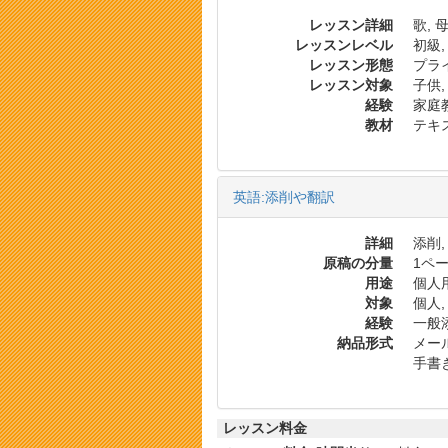
レッスン詳細
歌, 
レッスンレベル
初級,
レッスン形態
プラ
レッスン対象
子供,
経験
家庭
教材
テキス
英語:添削や翻訳
詳細
添削,
原稿の分量
1ペー
用途
個人用
対象
個人,
経験
一般添
納品形式
メール
手書き
レッスン料金