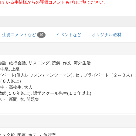
れている生徒様からの評価コメントもぜひご覧ください。
生徒コメントなど
イベントなど
オリジナル教材
10
話, 旅行会話, リスニング, 読解, 作文, 海外生活
 中級, 上級
イベート(個人レッスン / マンツーマン), セミプライベート（２～３人）
（８人以上）
 中・高校生, 大人
教師(１０年以上), 語学スクール先生(１０年以上)
ト, 新聞, 本, 問題集
ス全般, 医療, ホテル, 旅行業