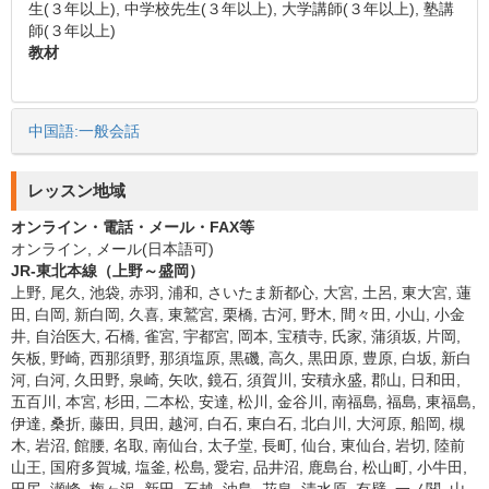
生(３年以上), 中学校先生(３年以上), 大学講師(３年以上), 塾講
師(３年以上)
教材
中国語:一般会話
レッスン地域
オンライン・電話・メール・FAX等
オンライン, メール(日本語可)
JR-東北本線（上野～盛岡）
上野, 尾久, 池袋, 赤羽, 浦和, さいたま新都心, 大宮, 土呂, 東大宮, 蓮
田, 白岡, 新白岡, 久喜, 東鷲宮, 栗橋, 古河, 野木, 間々田, 小山, 小金
井, 自治医大, 石橋, 雀宮, 宇都宮, 岡本, 宝積寺, 氏家, 蒲須坂, 片岡,
矢板, 野崎, 西那須野, 那須塩原, 黒磯, 高久, 黒田原, 豊原, 白坂, 新白
河, 白河, 久田野, 泉崎, 矢吹, 鏡石, 須賀川, 安積永盛, 郡山, 日和田,
五百川, 本宮, 杉田, 二本松, 安達, 松川, 金谷川, 南福島, 福島, 東福島,
伊達, 桑折, 藤田, 貝田, 越河, 白石, 東白石, 北白川, 大河原, 船岡, 槻
木, 岩沼, 館腰, 名取, 南仙台, 太子堂, 長町, 仙台, 東仙台, 岩切, 陸前
山王, 国府多賀城, 塩釜, 松島, 愛宕, 品井沼, 鹿島台, 松山町, 小牛田,