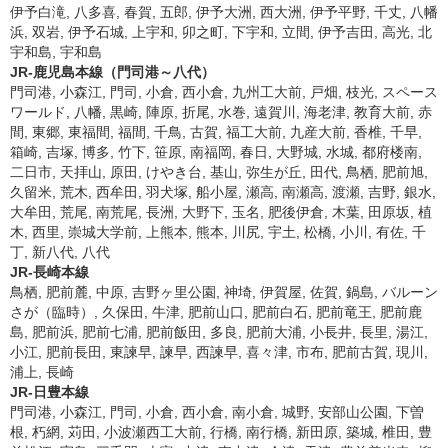
伊予白滝, 八多喜, 春賀, 五郎, 伊予大洲, 西大洲, 伊予平野, 千丈, 八幡
浜, 双岩, 伊予石城, 上宇和, 卯之町, 下宇和, 立間, 伊予吉田, 高光, 北
宇和島, 宇和島
JR-鹿児島本線（門司港～八代）
門司港, 小森江, 門司, 小倉, 西小倉, 九州工大前, 戸畑, 枝光, スペース
ワールド, 八幡, 黒崎, 陣原, 折尾, 水巻, 遠賀川, 海老津, 教育大前, 赤
間, 東郷, 東福間, 福間, 千鳥, 古賀, 福工大前, 九産大前, 香椎, 千早,
箱崎, 吉塚, 博多, 竹下, 笹原, 南福岡, 春日, 大野城, 水城, 都府楼南,
二日市, 天拝山, 原田, けやき台, 基山, 弥生が丘, 田代, 鳥栖, 肥前旭,
久留米, 荒木, 西牟田, 羽犬塚, 船小屋, 瀬高, 南瀬高, 渡瀬, 吉野, 銀水,
大牟田, 荒尾, 南荒尾, 長洲, 大野下, 玉名, 肥後伊倉, 木葉, 田原坂, 植
木, 西里, 崇城大学前, 上熊本, 熊本, 川尻, 宇土, 松橋, 小川, 有佐, 千
丁, 新八代, 八代
JR-長崎本線
鳥栖, 肥前麓, 中原, 吉野ヶ里公園, 神埼, 伊賀屋, 佐賀, 鍋島, バルーン
さが（臨時）, 久保田, 牛津, 肥前山口, 肥前白石, 肥前竜王, 肥前鹿
島, 肥前浜, 肥前七浦, 肥前飯田, 多良, 肥前大浦, 小長井, 長里, 湯江,
小江, 肥前長田, 東諫早, 諫早, 西諫早, 喜々津, 市布, 肥前古賀, 現川,
浦上, 長崎
JR-日豊本線
門司港, 小森江, 門司, 小倉, 西小倉, 南小倉, 城野, 安部山公園, 下曽
根, 朽網, 苅田, 小波瀬西工大前, 行橋, 南行橋, 新田原, 築城, 椎田, 豊