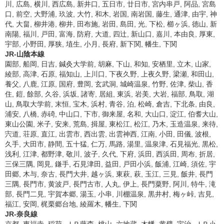
川, 広島, 横川, 西広島, 新井口, 五日市, 廿日市, 宮内串戸, 阿品, 宮島
口, 前空, 大野浦, 玖波, 大竹, 和木, 岩国, 南岩国, 藤生, 通津, 由宇, 神
代, 大畠, 柳井港, 柳井, 田布施, 岩田, 島田, 光, 下松, 櫛ヶ浜, 徳山, 新
南陽, 福川, 戸田, 富海, 防府, 大道, 四辻, 新山口, 嘉川, 本由良, 厚東,
宇部, 小野田, 厚狭, 埴生, 小月, 長府, 新下関, 幡生, 下関
JR-山陰本線
園部, 船岡, 日吉, 鍼灸大学前, 胡麻, 下山, 和知, 安栖里, 立木, 山家,
綾部, 高津, 石原, 福知山, 上川口, 下夜久野, 上夜久野, 梁瀬, 和田山,
養父, 八鹿, 江原, 国府, 豊岡, 玄武洞, 城崎温泉, 竹野, 佐津, 柴山, 香
住, 鎧, 餘部, 久谷, 浜坂, 諸寄, 居組, 東浜, 岩美, 大岩, 福部, 鳥取, 湖
山, 鳥取大学前, 末恒, 宝木, 浜村, 青谷, 泊, 松崎, 倉吉, 下北条, 由良,
浦安, 八橋, 赤碕, 中山口, 下市, 御来屋, 名和, 大山口, 淀江, 伯耆大山,
東山公園, 米子, 安来, 荒島, 揖屋, 東松江, 松江, 乃木, 玉造温泉, 来待,
宍道, 荘原, 直江, 出雲市, 西出雲, 出雲神西, 江南, 小田, 田儀, 波根,
久手, 大田市, 静間, 五十猛, 仁万, 馬路, 湯里, 温泉津, 石見福光, 黒松,
浅利, 江津, 都野津, 敬川, 波子, 久代, 下府, 浜田, 西浜田, 周布, 折居,
三保三隅, 岡見, 鎌手, 石見津田, 益田, 戸田小浜, 飯浦, 江崎, 須佐, 宇
田郷, 木与, 奈古, 長門大井, 越ヶ浜, 東萩, 萩, 玉江, 三見, 飯井, 長門
三隅, 長門市, 黄波戸, 長門古市, 人丸, 伊上, 長門粟野, 阿川, 特牛, 滝
部, 長門二見, 宇賀本郷, 湯玉, 小串, 川棚温泉, 黒井村, 梅ヶ峠, 吉見,
福江, 安岡, 梶栗郷台地, 綾羅木, 幡生, 下関
JR-奈良線