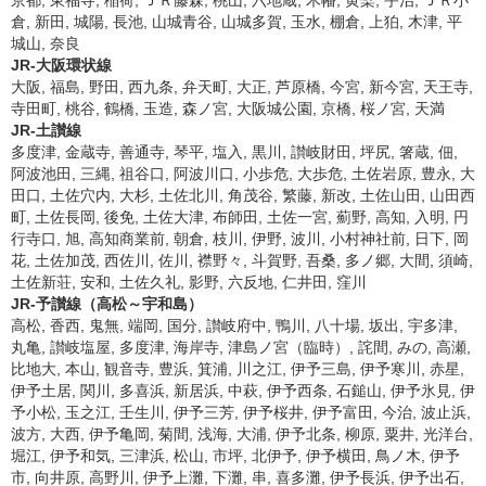
京都, 東福寺, 稲荷, ＪＲ藤森, 桃山, 六地蔵, 木幡, 黄檗, 宇治, ＪＲ小
倉, 新田, 城陽, 長池, 山城青谷, 山城多賀, 玉水, 棚倉, 上狛, 木津, 平
城山, 奈良
JR-大阪環状線
大阪, 福島, 野田, 西九条, 弁天町, 大正, 芦原橋, 今宮, 新今宮, 天王寺,
寺田町, 桃谷, 鶴橋, 玉造, 森ノ宮, 大阪城公園, 京橋, 桜ノ宮, 天満
JR-土讃線
多度津, 金蔵寺, 善通寺, 琴平, 塩入, 黒川, 讃岐財田, 坪尻, 箸蔵, 佃,
阿波池田, 三縄, 祖谷口, 阿波川口, 小歩危, 大歩危, 土佐岩原, 豊永, 大
田口, 土佐穴内, 大杉, 土佐北川, 角茂谷, 繁藤, 新改, 土佐山田, 山田西
町, 土佐長岡, 後免, 土佐大津, 布師田, 土佐一宮, 薊野, 高知, 入明, 円
行寺口, 旭, 高知商業前, 朝倉, 枝川, 伊野, 波川, 小村神社前, 日下, 岡
花, 土佐加茂, 西佐川, 佐川, 襟野々, 斗賀野, 吾桑, 多ノ郷, 大間, 須崎,
土佐新荘, 安和, 土佐久礼, 影野, 六反地, 仁井田, 窪川
JR-予讃線（高松～宇和島）
高松, 香西, 鬼無, 端岡, 国分, 讃岐府中, 鴨川, 八十場, 坂出, 宇多津,
丸亀, 讃岐塩屋, 多度津, 海岸寺, 津島ノ宮（臨時）, 詫間, みの, 高瀬,
比地大, 本山, 観音寺, 豊浜, 箕浦, 川之江, 伊予三島, 伊予寒川, 赤星,
伊予土居, 関川, 多喜浜, 新居浜, 中萩, 伊予西条, 石鎚山, 伊予氷見, 伊
予小松, 玉之江, 壬生川, 伊予三芳, 伊予桜井, 伊予富田, 今治, 波止浜,
波方, 大西, 伊予亀岡, 菊間, 浅海, 大浦, 伊予北条, 柳原, 粟井, 光洋台,
堀江, 伊予和気, 三津浜, 松山, 市坪, 北伊予, 伊予横田, 鳥ノ木, 伊予
市, 向井原, 高野川, 伊予上灘, 下灘, 串, 喜多灘, 伊予長浜, 伊予出石,