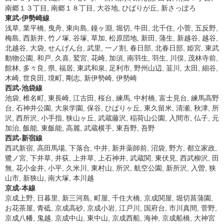
南郷１３丁目, 南郷１８丁目, 大谷地, ひばりが丘, 新さっぽろ
東武-伊勢崎線
浅草, 業平橋, 曳舟, 東向島, 鐘ヶ淵, 堀切, 牛田, 北千住, 小菅, 五反野,
梅島, 西新井, 竹ノ塚, 谷塚, 草加, 松原団地, 新田, 蒲生, 新越谷, 越谷,
北越谷, 大袋, せんげん台, 武里, 一ノ割, 春日部, 北春日部, 姫宮, 東武
動物公園, 和戸, 久喜, 鷲宮, 花崎, 加須, 南羽生, 羽生, 川俣, 茂林寺前,
館林, 多々良, 県, 福居, 東武和泉, 足利市, 野州山辺, 韮川, 太田, 細谷,
木崎, 世良田, 境町, 剛志, 新伊勢崎, 伊勢崎
西武-池袋線
池袋, 椎名町, 東長崎, 江古田, 桜台, 練馬, 中村橋, 富士見台, 練馬高野
台, 石神井公園, 大泉学園, 保谷, ひばりヶ丘, 東久留米, 清瀬, 秋津, 所
沢, 西所沢, 小手指, 狭山ヶ丘, 武蔵藤沢, 稲荷山公園, 入間市, 仏子, 元
加治, 飯能, 東飯能, 高麗, 武蔵横手, 東吾野, 吾野
西武-新宿線
西武新宿, 高田馬場, 下落合, 中井, 新井薬師前, 沼袋, 野方, 都立家政,
鷺ノ宮, 下井草, 井荻, 上井草, 上石神井, 武蔵関, 東伏見, 西武柳沢, 田
無, 花小金井, 小平, 久米川, 東村山, 所沢, 航空公園, 新所沢, 入曽, 狭
山市, 新狭山, 南大塚, 本川越
京成-本線
京成上野, 日暮里, 新三河島, 町屋, 千住大橋, 京成関屋, 堀切菖蒲園,
お花茶屋, 青砥, 京成高砂, 京成小岩, 江戸川, 国府台, 市川真間, 菅野,
京成八幡, 鬼越, 京成中山, 東中山, 京成西船, 海神, 京成船橋, 大神宮