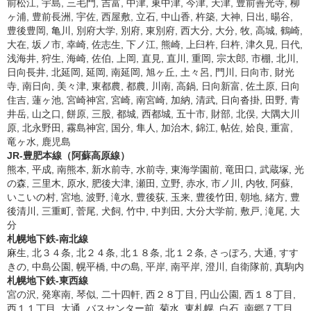
前松江, 宇島, 三毛門, 吉富, 中津, 東中津, 今津, 天津, 豊前善光寺, 柳
ヶ浦, 豊前長洲, 宇佐, 西屋敷, 立石, 中山香, 杵築, 大神, 日出, 暘谷,
豊後豊岡, 亀川, 別府大学, 別府, 東別府, 西大分, 大分, 牧, 高城, 鶴崎,
大在, 坂ノ市, 幸崎, 佐志生, 下ノ江, 熊崎, 上臼杵, 臼杵, 津久見, 日代,
浅海井, 狩生, 海崎, 佐伯, 上岡, 直見, 直川, 重岡, 宗太郎, 市棚, 北川,
日向長井, 北延岡, 延岡, 南延岡, 旭ヶ丘, 土々呂, 門川, 日向市, 財光
寺, 南日向, 美々津, 東都農, 都農, 川南, 高鍋, 日向新富, 佐土原, 日向
住吉, 蓮ヶ池, 宮崎神宮, 宮崎, 南宮崎, 加納, 清武, 日向沓掛, 田野, 青
井岳, 山之口, 餅原, 三股, 都城, 西都城, 五十市, 財部, 北俣, 大隅大川
原, 北永野田, 霧島神宮, 国分, 隼人, 加治木, 錦江, 帖佐, 姶良, 重富,
竜ヶ水, 鹿児島
JR-豊肥本線（阿蘇高原線）
熊本, 平成, 南熊本, 新水前寺, 水前寺, 東海学園前, 竜田口, 武蔵塚, 光
の森, 三里木, 原水, 肥後大津, 瀬田, 立野, 赤水, 市ノ川, 内牧, 阿蘇,
いこいの村, 宮地, 波野, 滝水, 豊後荻, 玉来, 豊後竹田, 朝地, 緒方, 豊
後清川, 三重町, 菅尾, 犬飼, 竹中, 中判田, 大分大学前, 敷戸, 滝尾, 大
分
札幌地下鉄-南北線
麻生, 北３４条, 北２４条, 北１８条, 北１２条, さっぽろ, 大通, すす
きの, 中島公園, 幌平橋, 中の島, 平岸, 南平岸, 澄川, 自衛隊前, 真駒内
札幌地下鉄-東西線
宮の沢, 発寒南, 琴似, 二十四軒, 西２８丁目, 円山公園, 西１８丁目,
西１１丁目, 大通, バスセンター前, 菊水, 東札幌, 白石, 南郷７丁目,