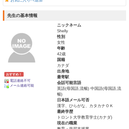
お気に入りへ追加
先生の基本情報
ニックネーム
Shelly
性別
女性
年齢
42歳
国籍
カナダ
出身地
おすすめ！
最寄駅
電話連絡不可
会話可能言語
メール連絡可能
英語(母国語,流暢) 中国語(母国語,流
暢)
日本語メール可否
漢字、ひらがな、カタカナＯＫ
最終学歴
トロント大学教育学士(カナダ)
現在の職業
教育・学習支援業