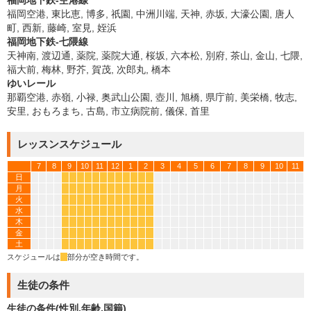
福岡地下鉄-空港線
福岡空港, 東比恵, 博多, 祇園, 中洲川端, 天神, 赤坂, 大濠公園, 唐人
町, 西新, 藤崎, 室見, 姪浜
福岡地下鉄-七隈線
天神南, 渡辺通, 薬院, 薬院大通, 桜坂, 六本松, 別府, 茶山, 金山, 七隈,
福大前, 梅林, 野芥, 賀茂, 次郎丸, 橋本
ゆいレール
那覇空港, 赤嶺, 小禄, 奥武山公園, 壺川, 旭橋, 県庁前, 美栄橋, 牧志,
安里, おもろまち, 古島, 市立病院前, 儀保, 首里
レッスンスケジュール
7
8
9
10
11
12
1
2
3
4
5
6
7
8
9
10
11
日
*
*
*
*
*
*
*
*
*
*
*
*
月
*
*
*
*
*
*
*
*
*
*
*
*
火
*
*
*
*
*
*
*
*
*
*
*
*
水
*
*
*
*
*
*
*
*
*
*
*
*
木
*
*
*
*
*
*
*
*
*
*
*
*
金
*
*
*
*
*
*
*
*
*
*
*
*
土
*
*
*
*
*
*
*
*
*
*
*
*
スケジュールは
*
部分が空き時間です。
生徒の条件
生徒の条件(性別,年齢,国籍)