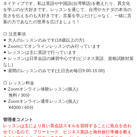
ネイティブです。私は英語や中国語(台湾華語)を教えたり、異文化
を学ぶのが大好きです。レッスンを通じて、台湾やカナダの本当の
良さを伝えるのも大好きです。言葉を学ぶだけじゃなく、一緒に言
葉の力であなたの世界を広げましょう！
◎ 注意事項
⚫︎ 大人のレッスンのみです(18歳以上の方)
⚫︎ Zoomにてオンラインレッスンのみ行っています
⚫︎ レッスンは主に英語で行っています
⚫︎ レッスンは日常会話の練習中心です(ビジネス英語、資格試験対策
なし)
⚫︎ 昼間のレッスンのみです(土日含め毎日9:00-15:00)
◎ レッスン料金
⚫︎ Zoomオンライン体験レッスン(個人):
無料 / 30分
⚫︎ Zoomオンライン通常レッスン(個人):
¥4000 / 60分
管理者コメント
レッスンは主により良い英会話スキルを習得することに焦点を合わ
せているので、フリートーク、ビジネス英語と海外旅行準備を教え