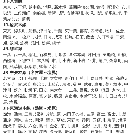
JR-京葉線
東京, 八丁堀, 越中島, 潮見, 新木場, 葛西臨海公園, 舞浜, 新浦安, 市川
塩浜, 二俣新町, 南船橋, 新習志野, 海浜幕張, 検見川浜, 稲毛海岸, 千
葉みなと, 蘇我
JR-総武本線
東京, 錦糸町, 船橋, 津田沼, 千葉, 東千葉, 都賀, 四街道, 物井, 佐倉,
南酒々井, 榎戸, 八街, 日向, 成東, 松尾, 横芝, 飯倉, 八日市場, 干潟,
旭, 飯岡, 倉橋, 猿田, 松岸, 銚子
JR-総武線
千葉, 西千葉, 稲毛, 新検見川, 幕張, 幕張本郷, 津田沼, 東船橋, 船橋,
西船橋, 下総中山, 本八幡, 市川, 小岩, 新小岩, 平井, 亀戸, 錦糸町, 両
国, 浅草橋, 秋葉原, 御茶ノ水
JR-中央本線（名古屋～塩尻）
名古屋, 金山, 鶴舞, 千種, 大曽根, 新守山, 勝川, 春日井, 神領, 高蔵寺,
定光寺, 古虎渓, 多治見, 土岐市, 瑞浪, 釜戸, 武並, 恵那, 美乃坂本, 中
津川, 落合川, 坂下, 田立, 南木曽, 十二兼, 野尻, 大桑, 須原, 倉本, 上
松, 木曽福島, 原野, 宮ノ越, 藪原, 奈良井, 木曽平沢, 贄川, 日出塩, 洗
馬, 塩尻
JR-東海道本線（熱海～米原）
熱海, 函南, 三島, 沼津, 片浜, 原, 東田子の浦, 吉原, 富士, 富士川, 新
蒲原, 蒲原, 由比, 興津, 清水, 草薙, 東静岡, 静岡, 安倍川, 用宗, 焼津,
西焼津, 藤枝, 六合, 島田, 金谷, 菊川, 掛川, 愛野, 袋井, 磐田, 豊田町,
天竜川, 浜松, 高塚, 舞阪, 弁天島, 新居町, 鷲津, 新所原, 二川, 豊橋,