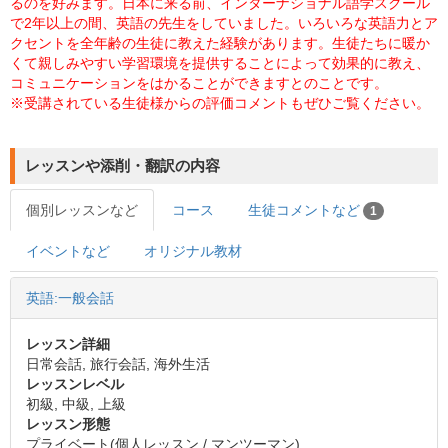
るのを好みます。日本に来る前、インターナショナル語学スクール
で2年以上の間、英語の先生をしていました。いろいろな英語力とア
クセントを全年齢の生徒に教えた経験があります。生徒たちに暖か
くて親しみやすい学習環境を提供することによって効果的に教え、
コミュニケーションをはかることができますとのことです。
※受講されている生徒様からの評価コメントもぜひご覧ください。
レッスンや添削・翻訳の内容
個別レッスンなど
コース
生徒コメントなど
1
イベントなど
オリジナル教材
英語:一般会話
レッスン詳細
日常会話, 旅行会話, 海外生活
レッスンレベル
初級, 中級, 上級
レッスン形態
プライベート(個人レッスン / マンツーマン)