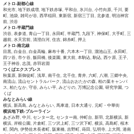
メトロ-副都心線
和光市, 地下鉄成増, 地下鉄赤塚, 平和台, 氷川台, 小竹向原, 千川, 要
町, 池袋, 雑司が谷, 西早稲田, 東新宿, 新宿三丁目, 北参道, 明治神宮
前, 渋谷
メトロ-半蔵門線
渋谷, 表参道, 青山一丁目, 永田町, 半蔵門, 九段下, 神保町, 大手町, 三
越前, 水天宮前, 清澄白河, 住吉, 錦糸町, 押上
メトロ-南北線
目黒, 白金台, 白金高輪, 麻布十番, 六本木一丁目, 溜池山王, 永田町,
四ツ谷, 市ケ谷, 飯田橋, 後楽園, 東大前, 本駒込, 駒込, 西ケ原, 王子,
王子神谷, 志茂, 赤羽岩淵
つくばエクスプレス
秋葉原, 新御徒町, 浅草, 南千住, 北千住, 青井, 六町, 八潮, 三郷中央,
南流山, 流山セントラルパーク, 流山おおたかの森, 柏の葉キャンパ
ス, 柏たなか, 守谷, みらい平, みどりの, 万博記念公園, 研究学園, つ
くば
みなとみらい線
横浜, 新高島, みなとみらい, 馬車道, 日本大通り, 元町・中華街
横浜地下鉄-ブルーライン
あざみ野, 中川, センター北, センター南, 仲町台, 新羽, 北新横浜, 新
横浜, 岸根公園, 片倉町, 三ツ沢上町, 三ツ沢下町, 横浜, 高島町, 桜木
町, 関内, 伊勢佐木長者町, 阪東橋, 吉野町, 蒔田, 弘明寺, 上大岡, 港南