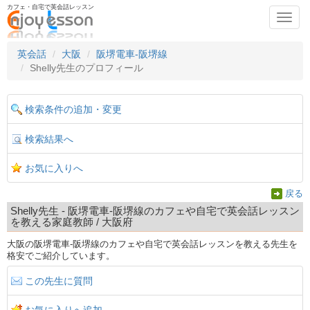
カフェ・自宅で英会話レッスン
Toggl
navig
英会話
大阪
阪堺電車-阪堺線
Shelly先生のプロフィール
検索条件の追加・変更
検索結果へ
お気に入りへ
戻る
Shelly先生 - 阪堺電車-阪堺線のカフェや自宅で英会話レッスン
を教える家庭教師 / 大阪府
大阪の阪堺電車-阪堺線のカフェや自宅で英会話レッスンを教える先生を
格安でご紹介しています。
この先生に質問