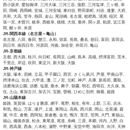
西小坂井, 愛知御津, 三河大塚, 三河三谷, 蒲郡, 三河塩津, 三ヶ根, 幸
田, 岡崎, 西岡崎, 安城, 三河安城, 東刈谷, 野田新町, 刈谷, 逢妻, 大府,
共和, 大高, 笠寺, 熱田, 金山, 尾頭橋, 名古屋, 枇杷島, 清洲, 稲沢, 尾
張一宮, 木曽川, 岐阜, 西岐阜, 穂積, 大垣, 垂井, 関ヶ原, 柏原, 近江長
岡, 醒ヶ井, 米原
JR-関西本線（名古屋～亀山）
名古屋, 八田, 春田, 蟹江, 永和, 弥富, 長島, 桑名, 朝日, 富田, 富田浜,
四日市, 南四日市, 河原田, 河曲, 加佐登, 井田川, 亀山
JR-京都線
京都, 西大路, 桂川, 向日町, 長岡京, 山崎, 島本, 高槻, 摂津富田, 茨木,
千里丘, 岸辺, 吹田, 東淀川, 新大阪, 大阪
JR-神戸線
大阪, 塚本, 尼崎, 立花, 甲子園口, 西宮, さくら夙川, 芦屋, 甲南山手,
摂津本山, 住吉, 六甲道, 灘, 三ノ宮, 元町, 神戸, 兵庫, 新長田, 鷹取,
須磨海浜公園, 須磨, 塩屋, 垂水, 舞子, 朝霧, 明石, 西明石, 大久保, 魚
住, 土山, 東加古川, 加古川, 宝殿, 曽根, ひめじ別所, 御着, 姫路
JR-山陽本線
姫路, 英賀保, はりま勝原, 網干, 竜野, 相生, 有年, 上郡, 三石, 吉永,
和気, 熊山, 万富, 瀬戸, 上道, 東岡山, 高島, 西川原, 岡山, 北長瀬, 庭
瀬, 中庄, 倉敷, 西阿知, 新倉敷, 金光, 鴨方, 里庄, 笠岡, 大門, 東福山,
福山, 備後赤坂, 松永, 東尾道, 尾道, 糸崎, 三原, 本郷, 河内, 入野, 白
市, 西高屋, 西条, 八本松, 瀬野, 中野東, 安芸中野, 海田市, 向洋, 天神