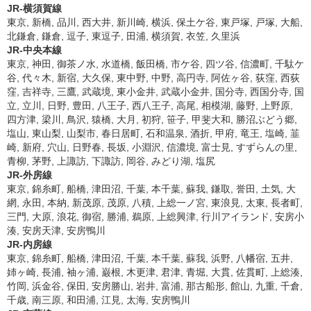
JR-横須賀線
東京, 新橋, 品川, 西大井, 新川崎, 横浜, 保土ケ谷, 東戸塚, 戸塚, 大船,
北鎌倉, 鎌倉, 逗子, 東逗子, 田浦, 横須賀, 衣笠, 久里浜
JR-中央本線
東京, 神田, 御茶ノ水, 水道橋, 飯田橋, 市ケ谷, 四ツ谷, 信濃町, 千駄ケ
谷, 代々木, 新宿, 大久保, 東中野, 中野, 高円寺, 阿佐ヶ谷, 荻窪, 西荻
窪, 吉祥寺, 三鷹, 武蔵境, 東小金井, 武蔵小金井, 国分寺, 西国分寺, 国
立, 立川, 日野, 豊田, 八王子, 西八王子, 高尾, 相模湖, 藤野, 上野原,
四方津, 梁川, 鳥沢, 猿橋, 大月, 初狩, 笹子, 甲斐大和, 勝沼ぶどう郷,
塩山, 東山梨, 山梨市, 春日居町, 石和温泉, 酒折, 甲府, 竜王, 塩崎, 韮
崎, 新府, 穴山, 日野春, 長坂, 小淵沢, 信濃境, 富士見, すずらんの里,
青柳, 茅野, 上諏訪, 下諏訪, 岡谷, みどり湖, 塩尻
JR-外房線
東京, 錦糸町, 船橋, 津田沼, 千葉, 本千葉, 蘇我, 鎌取, 誉田, 土気, 大
網, 永田, 本納, 新茂原, 茂原, 八積, 上総一ノ宮, 東浪見, 太東, 長者町,
三門, 大原, 浪花, 御宿, 勝浦, 鵜原, 上総興津, 行川アイランド, 安房小
湊, 安房天津, 安房鴨川
JR-内房線
東京, 錦糸町, 船橋, 津田沼, 千葉, 本千葉, 蘇我, 浜野, 八幡宿, 五井,
姉ヶ崎, 長浦, 袖ヶ浦, 巌根, 木更津, 君津, 青堀, 大貫, 佐貫町, 上総湊,
竹岡, 浜金谷, 保田, 安房勝山, 岩井, 富浦, 那古船形, 館山, 九重, 千倉,
千歳, 南三原, 和田浦, 江見, 太海, 安房鴨川