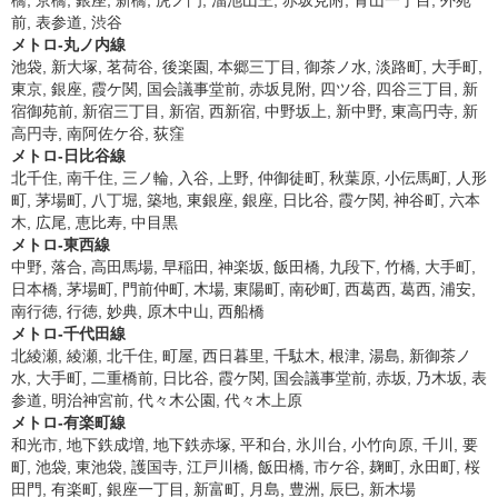
橋, 京橋, 銀座, 新橋, 虎ノ門, 溜池山王, 赤坂見附, 青山一丁目, 外苑
前, 表参道, 渋谷
メトロ-丸ノ内線
池袋, 新大塚, 茗荷谷, 後楽園, 本郷三丁目, 御茶ノ水, 淡路町, 大手町,
東京, 銀座, 霞ケ関, 国会議事堂前, 赤坂見附, 四ツ谷, 四谷三丁目, 新
宿御苑前, 新宿三丁目, 新宿, 西新宿, 中野坂上, 新中野, 東高円寺, 新
高円寺, 南阿佐ケ谷, 荻窪
メトロ-日比谷線
北千住, 南千住, 三ノ輪, 入谷, 上野, 仲御徒町, 秋葉原, 小伝馬町, 人形
町, 茅場町, 八丁堀, 築地, 東銀座, 銀座, 日比谷, 霞ケ関, 神谷町, 六本
木, 広尾, 恵比寿, 中目黒
メトロ-東西線
中野, 落合, 高田馬場, 早稲田, 神楽坂, 飯田橋, 九段下, 竹橋, 大手町,
日本橋, 茅場町, 門前仲町, 木場, 東陽町, 南砂町, 西葛西, 葛西, 浦安,
南行徳, 行徳, 妙典, 原木中山, 西船橋
メトロ-千代田線
北綾瀬, 綾瀬, 北千住, 町屋, 西日暮里, 千駄木, 根津, 湯島, 新御茶ノ
水, 大手町, 二重橋前, 日比谷, 霞ケ関, 国会議事堂前, 赤坂, 乃木坂, 表
参道, 明治神宮前, 代々木公園, 代々木上原
メトロ-有楽町線
和光市, 地下鉄成増, 地下鉄赤塚, 平和台, 氷川台, 小竹向原, 千川, 要
町, 池袋, 東池袋, 護国寺, 江戸川橋, 飯田橋, 市ケ谷, 麹町, 永田町, 桜
田門, 有楽町, 銀座一丁目, 新富町, 月島, 豊洲, 辰巳, 新木場