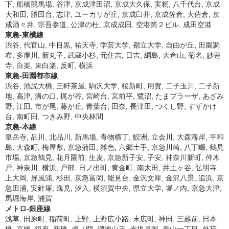
下, 船橋競馬場, 谷津, 京成津田沼, 京成大久保, 実籾, 八千代台, 京成
大和田, 勝田台, 志津, ユーカリが丘, 京成臼井, 京成佐倉, 大佐倉, 京
成酒々井, 宗吾参道, 公津の杜, 京成成田, 空港第２ビル, 成田空港
東急-東横線
渋谷, 代官山, 中目黒, 祐天寺, 学芸大学, 都立大学, 自由が丘, 田園調
布, 多摩川, 新丸子, 武蔵小杉, 元住吉, 日吉, 綱島, 大倉山, 菊名, 妙蓮
寺, 白楽, 東白楽, 反町, 横浜
東急-田園都市線
渋谷, 池尻大橋, 三軒茶屋, 駒沢大学, 桜新町, 用賀, 二子玉川, 二子新
地, 高津, 溝の口, 梶が谷, 宮崎台, 宮前平, 鷺沼, たまプラーザ, あざみ
野, 江田, 市が尾, 藤が丘, 青葉台, 田奈, 長津田, つくし野, すずかけ
台, 南町田, つきみ野, 中央林間
京急-本線
泉岳寺, 品川, 北品川, 新馬場, 青物横丁, 鮫洲, 立会川, 大森海岸, 平和
島, 大森町, 梅屋敷, 京急蒲田, 雑色, 六郷土手, 京急川崎, 八丁畷, 鶴見
市場, 京急鶴見, 花月園前, 生麦, 京急新子安, 子安, 神奈川新町, 仲木
戸, 神奈川, 横浜, 戸部, 日ノ出町, 黄金町, 南太田, 井土ヶ谷, 弘明寺,
上大岡, 屏風浦, 杉田, 京急富岡, 能見台, 金沢文庫, 金沢八景, 追浜, 京
急田浦, 安針塚, 逸見, 汐入, 横須賀中央, 県立大学, 堀ノ内, 京急大津,
馬堀海岸, 浦賀
メトロ-銀座線
浅草, 田原町, 稲荷町, 上野, 上野広小路, 末広町, 神田, 三越前, 日本