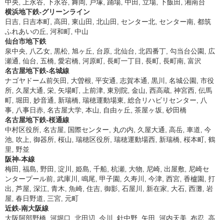
中央, 上永谷, 下永谷, 舞岡, 戸塚, 踊場, 中田, 立場, 下飯田, 湘南台
横浜地下鉄-グリーンライン
日吉, 日吉本町, 高田, 東山田, 北山田, センター北, センター南, 都筑
ふれあいの丘, 河和町, 中山
仙台市地下鉄
泉中央, 八乙女, 黒松, 旭ヶ丘, 台原, 北仙台, 北四番丁, 勾当台公園, 広
瀬通, 仙台, 五橋, 愛宕橋, 河原町, 長町一丁目, 長町, 長町南, 富沢
名古屋地下鉄-名城線
ナゴヤドーム前矢田, 大曽根, 平安通, 志賀本通, 黒川, 名城公園, 市役
所, 久屋大通, 栄, 矢場町, 上前津, 東別院, 金山, 西高蔵, 神宮西, 伝馬
町, 堀田, 妙音通, 新瑞橋, 瑞穂運動場東, 総合リハビリセンター, 八
事, 八事日赤, 名古屋大学, 本山, 自由ヶ丘, 茶屋ヶ坂, 砂田橋
名古屋地下鉄-桜通線
中村区役所, 名古屋, 国際センター, 丸の内, 久屋大通, 高岳, 車道, 今
池, 吹上, 御器所, 桜山, 瑞穂区役所, 瑞穂運動場西, 新瑞橋, 桜本町, 鶴
里, 野並
阪神-本線
梅田, 福島, 野田, 淀川, 姫島, 千船, 杭瀬, 大物, 尼崎, 出屋敷, 尼崎セ
ンタープール前, 武庫川, 鳴尾, 甲子園, 久寿川, 今津, 西宮, 香櫨園, 打
出, 芦屋, 深江, 青木, 魚崎, 住吉, 御影, 石屋川, 新在家, 大石, 西灘, 岩
屋, 春日野道, 三宮, 元町
近鉄-南大阪線
大阪阿部野橋, 河堀口, 北田辺, 今川, 針中野, 矢田, 河内天美, 布忍, 高