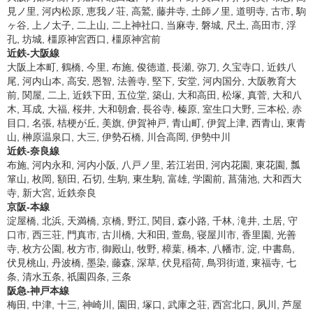
見ノ里, 河内松原, 恵我ノ荘, 高鷲, 藤井寺, 土師ノ里, 道明寺, 古市, 駒
ヶ谷, 上ノ太子, 二上山, 二上神社口, 当麻寺, 磐城, 尺土, 高田市, 浮
孔, 坊城, 橿原神宮西口, 橿原神宮前
近鉄-大阪線
大阪上本町, 鶴橋, 今里, 布施, 俊徳道, 長瀬, 弥刀, 久宝寺口, 近鉄八
尾, 河内山本, 高安, 恩智, 法善寺, 堅下, 安堂, 河内国分, 大阪教育大
前, 関屋, 二上, 近鉄下田, 五位堂, 築山, 大和高田, 松塚, 真菅, 大和八
木, 耳成, 大福, 桜井, 大和朝倉, 長谷寺, 榛原, 室生口大野, 三本松, 赤
目口, 名張, 桔梗が丘, 美旗, 伊賀神戸, 青山町, 伊賀上津, 西青山, 東青
山, 榊原温泉口, 大三, 伊勢石橋, 川合高岡, 伊勢中川
近鉄-奈良線
布施, 河内永和, 河内小阪, 八戸ノ里, 若江岩田, 河内花園, 東花園, 瓢
箪山, 枚岡, 額田, 石切, 生駒, 東生駒, 富雄, 学園前, 菖蒲池, 大和西大
寺, 新大宮, 近鉄奈良
京阪-本線
淀屋橋, 北浜, 天満橋, 京橋, 野江, 関目, 森小路, 千林, 滝井, 土居, 守
口市, 西三荘, 門真市, 古川橋, 大和田, 萱島, 寝屋川市, 香里園, 光善
寺, 枚方公園, 枚方市, 御殿山, 牧野, 樟葉, 橋本, 八幡市, 淀, 中書島,
伏見桃山, 丹波橋, 墨染, 藤森, 深草, 伏見稲荷, 鳥羽街道, 東福寺, 七
条, 清水五条, 祇園四条, 三条
阪急-神戸本線
梅田, 中津, 十三, 神崎川, 園田, 塚口, 武庫之荘, 西宮北口, 夙川, 芦屋