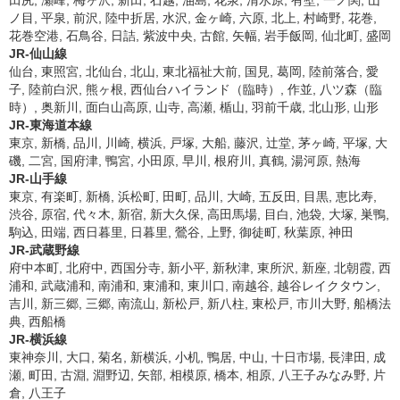
田尻, 瀬峰, 梅ヶ沢, 新田, 石越, 油島, 花泉, 清水原, 有壁, 一ノ関, 山
ノ目, 平泉, 前沢, 陸中折居, 水沢, 金ヶ崎, 六原, 北上, 村崎野, 花巻,
花巻空港, 石鳥谷, 日詰, 紫波中央, 古館, 矢幅, 岩手飯岡, 仙北町, 盛岡
JR-仙山線
仙台, 東照宮, 北仙台, 北山, 東北福祉大前, 国見, 葛岡, 陸前落合, 愛
子, 陸前白沢, 熊ヶ根, 西仙台ハイランド（臨時）, 作並, 八ツ森（臨
時）, 奥新川, 面白山高原, 山寺, 高瀬, 楯山, 羽前千歳, 北山形, 山形
JR-東海道本線
東京, 新橋, 品川, 川崎, 横浜, 戸塚, 大船, 藤沢, 辻堂, 茅ヶ崎, 平塚, 大
磯, 二宮, 国府津, 鴨宮, 小田原, 早川, 根府川, 真鶴, 湯河原, 熱海
JR-山手線
東京, 有楽町, 新橋, 浜松町, 田町, 品川, 大崎, 五反田, 目黒, 恵比寿,
渋谷, 原宿, 代々木, 新宿, 新大久保, 高田馬場, 目白, 池袋, 大塚, 巣鴨,
駒込, 田端, 西日暮里, 日暮里, 鶯谷, 上野, 御徒町, 秋葉原, 神田
JR-武蔵野線
府中本町, 北府中, 西国分寺, 新小平, 新秋津, 東所沢, 新座, 北朝霞, 西
浦和, 武蔵浦和, 南浦和, 東浦和, 東川口, 南越谷, 越谷レイクタウン,
吉川, 新三郷, 三郷, 南流山, 新松戸, 新八柱, 東松戸, 市川大野, 船橋法
典, 西船橋
JR-横浜線
東神奈川, 大口, 菊名, 新横浜, 小机, 鴨居, 中山, 十日市場, 長津田, 成
瀬, 町田, 古淵, 淵野辺, 矢部, 相模原, 橋本, 相原, 八王子みなみ野, 片
倉, 八王子