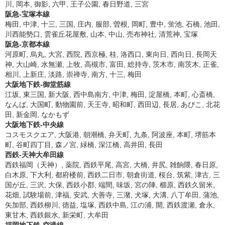
川, 岡本, 御影, 六甲, 王子公園, 春日野道, 三宮
阪急-宝塚本線
梅田, 中津, 十三, 三国, 庄内, 服部, 曽根, 岡町, 豊中, 蛍池, 石橋, 池田,
川西能勢口, 雲雀丘花屋敷, 山本, 中山, 売布神社, 清荒神, 宝塚
阪急-京都本線
河原町, 烏丸, 大宮, 西院, 西京極, 桂, 洛西口, 東向日, 西向日, 長岡天
神, 大山崎, 水無瀬, 上牧, 高槻市, 富田, 総持寺, 茨木市, 南茨木, 正雀,
相川, 上新庄, 淡路, 崇禅寺, 南方, 十三, 梅田
大阪地下鉄-御堂筋線
江坂, 東三国, 新大阪, 西中島南方, 中津, 梅田, 淀屋橋, 本町, 心斎橋,
なんば, 大国町, 動物園前, 天王寺, 昭和町, 西田辺, 長居, あびこ, 北花
田, 新金岡, なかもず
大阪地下鉄-中央線
コスモスクエア, 大阪港, 朝潮橋, 弁天町, 九条, 阿波座, 本町, 堺筋本
町, 谷町四丁目, 森ノ宮, 緑橋, 深江橋, 高井田, 長田
西鉄-天神大牟田線
西鉄福岡（天神）, 薬院, 西鉄平尾, 高宮, 大橋, 井尻, 雑餉隈, 春日原,
白木原, 下大利, 都府楼前, 西鉄二日市, 朝倉街道, 桜台, 筑紫, 津古, 三
国が丘, 三沢, 大保, 西鉄小郡, 端間, 味坂, 宮の陣, 櫛原, 西鉄久留米,
花畑, 試験場前, 津福, 安武, 大善寺, 三潴, 犬塚, 大溝, 八丁牟田, 蒲池,
矢加部, 西鉄柳川, 徳益, 塩塚, 西鉄中島, 江の浦, 開, 西鉄渡瀬, 倉永,
東甘木, 西鉄銀水, 新栄町, 大牟田