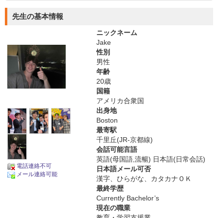
先生の基本情報
ニックネーム
Jake
性別
男性
年齢
20歳
国籍
アメリカ合衆国
出身地
Boston
最寄駅
千里丘(JR-京都線)
会話可能言語
英語(母国語,流暢) 日本語(日常会話)
電話連絡不可
日本語メール可否
メール連絡可能
漢字、ひらがな、カタカナＯＫ
最終学歴
Currently Bachelor’s
現在の職業
教育・学習支援業