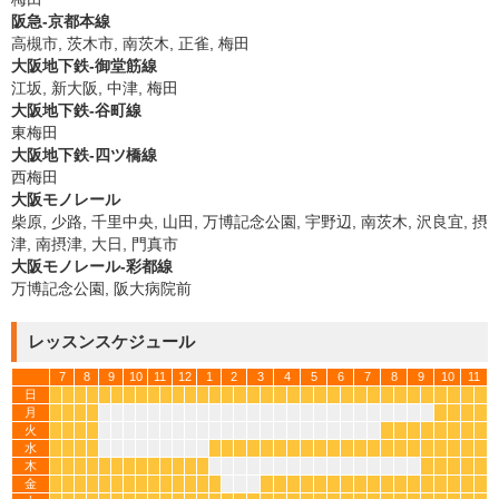
阪急-京都本線
高槻市, 茨木市, 南茨木, 正雀, 梅田
大阪地下鉄-御堂筋線
江坂, 新大阪, 中津, 梅田
大阪地下鉄-谷町線
東梅田
大阪地下鉄-四ツ橋線
西梅田
大阪モノレール
柴原, 少路, 千里中央, 山田, 万博記念公園, 宇野辺, 南茨木, 沢良宜, 摂
津, 南摂津, 大日, 門真市
大阪モノレール-彩都線
万博記念公園, 阪大病院前
レッスンスケジュール
7
8
9
10
11
12
1
2
3
4
5
6
7
8
9
10
11
日
*
*
*
*
*
*
*
*
*
*
*
*
*
*
*
*
*
*
*
*
*
*
*
*
*
*
*
*
*
*
*
*
*
*
月
*
*
*
*
*
*
*
*
火
*
*
*
*
*
*
*
*
*
*
*
*
水
*
*
*
*
*
*
*
*
*
*
*
*
*
*
*
*
*
*
*
*
*
*
*
*
*
木
*
*
*
*
*
*
*
*
*
*
*
*
*
*
*
*
*
*
金
*
*
*
*
*
*
*
*
*
*
*
*
*
*
*
*
*
*
*
*
*
*
*
*
*
*
*
*
*
*
*