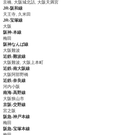
京橋, 大阪城北詰, 大阪天満宮
JR-阪和線
天王寺, 久米田
JR-宝塚線
大阪
阪神-本線
梅田
阪神なんば線
大阪難波
近鉄-難波線
大阪難波, 大阪上本町
近鉄-南大阪線
大阪阿部野橋
近鉄-奈良線
河内小阪
南海-高野線
大阪狭山市
京阪-交野線
宮之阪
阪急-神戸本線
梅田
阪急-宝塚本線
梅田