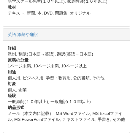
語学スクール先生(１０年以上), 家庭教師(１０年以上)
教材
テキスト, 新聞, 本, DVD, 問題集, オリジナル
英語:添削や翻訳
詳細
添削, 翻訳(日本語→英語), 翻訳(英語→日本語)
原稿の分量
1ページ未満, 10ページ未満, 10ページ以上
用途
個人用, ビジネス用, 学習・教育用, 公的書類, その他
対象
個人, 企業
経験
一般添削(１０年以上), 一般翻訳(１０年以上)
納品形式
メール（本文内に記載）, MS Wordファイル, MS Excelファイ
ル, MS PowerPointファイル, テキストファイル, 手書き, その他