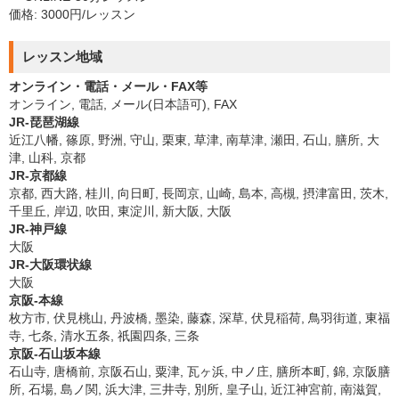
価格: 3000円/レッスン
レッスン地域
オンライン・電話・メール・FAX等
オンライン, 電話, メール(日本語可), FAX
JR-琵琶湖線
近江八幡, 篠原, 野洲, 守山, 栗東, 草津, 南草津, 瀬田, 石山, 膳所, 大
津, 山科, 京都
JR-京都線
京都, 西大路, 桂川, 向日町, 長岡京, 山崎, 島本, 高槻, 摂津富田, 茨木,
千里丘, 岸辺, 吹田, 東淀川, 新大阪, 大阪
JR-神戸線
大阪
JR-大阪環状線
大阪
京阪-本線
枚方市, 伏見桃山, 丹波橋, 墨染, 藤森, 深草, 伏見稲荷, 鳥羽街道, 東福
寺, 七条, 清水五条, 祇園四条, 三条
京阪-石山坂本線
石山寺, 唐橋前, 京阪石山, 粟津, 瓦ヶ浜, 中ノ庄, 膳所本町, 錦, 京阪膳
所, 石場, 島ノ関, 浜大津, 三井寺, 別所, 皇子山, 近江神宮前, 南滋賀,