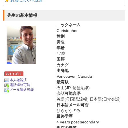
お気に入りへ追加
先生の基本情報
ニックネーム
Christopher
性別
男性
年齢
47歳
国籍
カナダ
出身地
おすすめ！
Vancouver, Canada
本人確認済
最寄駅
電話連絡可能
石山(JR-琵琶湖線)
メール連絡可能
会話可能言語
英語(母国語,流暢) 日本語(日常会話)
日本語メール可否
ひらがなのみ
最終学歴
4 years post secondary
現在の職業