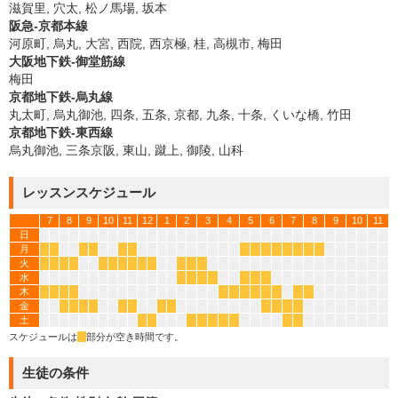
滋賀里, 穴太, 松ノ馬場, 坂本
阪急-京都本線
河原町, 烏丸, 大宮, 西院, 西京極, 桂, 高槻市, 梅田
大阪地下鉄-御堂筋線
梅田
京都地下鉄-烏丸線
丸太町, 烏丸御池, 四条, 五条, 京都, 九条, 十条, くいな橋, 竹田
京都地下鉄-東西線
烏丸御池, 三条京阪, 東山, 蹴上, 御陵, 山科
レッスンスケジュール
7
8
9
10
11
12
1
2
3
4
5
6
7
8
9
10
11
日
月
*
*
*
*
*
*
*
*
*
*
*
*
*
*
火
*
*
*
*
*
*
*
*
*
*
*
*
*
水
*
*
*
*
*
*
*
木
*
*
*
*
*
*
*
*
*
*
*
*
金
*
*
*
*
*
*
*
*
*
*
*
*
土
*
*
*
*
*
*
*
*
*
スケジュールは
*
部分が空き時間です。
生徒の条件