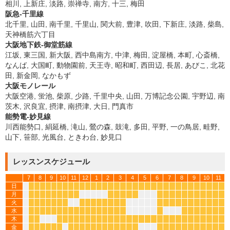
相川, 上新庄, 淡路, 崇禅寺, 南方, 十三, 梅田
阪急-千里線
北千里, 山田, 南千里, 千里山, 関大前, 豊津, 吹田, 下新庄, 淡路, 柴島,
天神橋筋六丁目
大阪地下鉄-御堂筋線
江坂, 東三国, 新大阪, 西中島南方, 中津, 梅田, 淀屋橋, 本町, 心斎橋,
なんば, 大国町, 動物園前, 天王寺, 昭和町, 西田辺, 長居, あびこ, 北花
田, 新金岡, なかもず
大阪モノレール
大阪空港, 蛍池, 柴原, 少路, 千里中央, 山田, 万博記念公園, 宇野辺, 南
茨木, 沢良宜, 摂津, 南摂津, 大日, 門真市
能勢電-妙見線
川西能勢口, 絹延橋, 滝山, 鶯の森, 鼓滝, 多田, 平野, 一の鳥居, 畦野,
山下, 笹部, 光風台, ときわ台, 妙見口
レッスンスケジュール
7
8
9
10
11
12
1
2
3
4
5
6
7
8
9
10
11
日
*
*
*
*
*
*
*
*
*
*
*
*
*
*
*
*
*
*
*
*
*
*
*
*
*
*
*
*
*
*
*
*
*
月
*
*
*
*
*
*
*
*
*
*
*
*
*
*
*
*
*
*
*
*
*
*
*
*
*
火
*
*
*
*
*
*
*
*
*
*
*
*
*
*
*
*
*
*
*
*
*
*
*
*
*
*
水
*
*
*
*
*
*
*
*
*
*
*
*
*
*
*
*
*
*
*
*
*
*
*
*
*
木
*
*
*
*
*
*
*
*
*
*
*
*
*
*
*
*
*
*
*
*
*
*
*
*
*
*
*
*
*
*
金
*
*
*
*
*
*
*
*
*
*
*
*
*
*
*
*
*
*
*
*
*
*
*
*
*
*
*
*
*