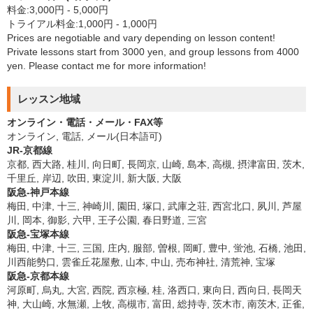
料金:3,000円 - 5,000円
トライアル料金:1,000円 - 1,000円
Prices are negotiable and vary depending on lesson content!
Private lessons start from 3000 yen, and group lessons from 4000
yen. Please contact me for more information!
レッスン地域
オンライン・電話・メール・FAX等
オンライン, 電話, メール(日本語可)
JR-京都線
京都, 西大路, 桂川, 向日町, 長岡京, 山崎, 島本, 高槻, 摂津富田, 茨木,
千里丘, 岸辺, 吹田, 東淀川, 新大阪, 大阪
阪急-神戸本線
梅田, 中津, 十三, 神崎川, 園田, 塚口, 武庫之荘, 西宮北口, 夙川, 芦屋
川, 岡本, 御影, 六甲, 王子公園, 春日野道, 三宮
阪急-宝塚本線
梅田, 中津, 十三, 三国, 庄内, 服部, 曽根, 岡町, 豊中, 蛍池, 石橋, 池田,
川西能勢口, 雲雀丘花屋敷, 山本, 中山, 売布神社, 清荒神, 宝塚
阪急-京都本線
河原町, 烏丸, 大宮, 西院, 西京極, 桂, 洛西口, 東向日, 西向日, 長岡天
神, 大山崎, 水無瀬, 上牧, 高槻市, 富田, 総持寺, 茨木市, 南茨木, 正雀,