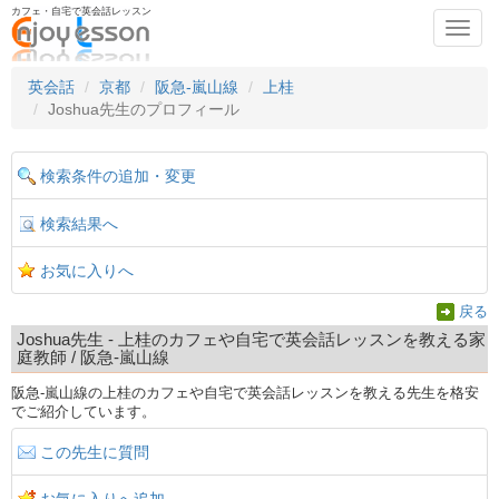
カフェ・自宅で英会話レッスン
Toggl
navig
英会話
京都
阪急-嵐山線
上桂
Joshua先生のプロフィール
検索条件の追加・変更
検索結果へ
お気に入りへ
戻る
Joshua先生 - 上桂のカフェや自宅で英会話レッスンを教える家
庭教師 / 阪急-嵐山線
阪急-嵐山線の上桂のカフェや自宅で英会話レッスンを教える先生を格安
でご紹介しています。
この先生に質問