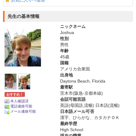
お気に入りへ追加
先生の基本情報
ニックネーム
Joshua
性別
男性
年齢
45歳
国籍
アメリカ合衆国
出身地
Daytona Beach, Florida
最寄駅
茨木市(阪急-京都本線)
おすすめ！
会話可能言語
本人確認済
英語(母国語,流暢) 日本語(流暢)
電話連絡可能
日本語メール可否
メール連絡可能
漢字、ひらがな、カタカナＯＫ
最終学歴
High School
現在の職業