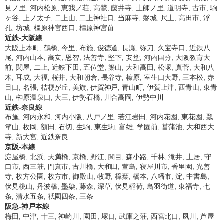
見ノ里, 河内松原, 恵我ノ荘, 高鷲, 藤井寺, 土師ノ里, 道明寺, 古市, 駒
ヶ谷, 上ノ太子, 二上山, 二上神社口, 当麻寺, 磐城, 尺土, 高田市, 浮
孔, 坊城, 橿原神宮西口, 橿原神宮前
近鉄-大阪線
大阪上本町, 鶴橋, 今里, 布施, 俊徳道, 長瀬, 弥刀, 久宝寺口, 近鉄八
尾, 河内山本, 高安, 恩智, 法善寺, 堅下, 安堂, 河内国分, 大阪教育大
前, 関屋, 二上, 近鉄下田, 五位堂, 築山, 大和高田, 松塚, 真菅, 大和八
木, 耳成, 大福, 桜井, 大和朝倉, 長谷寺, 榛原, 室生口大野, 三本松, 赤
目口, 名張, 桔梗が丘, 美旗, 伊賀神戸, 青山町, 伊賀上津, 西青山, 東青
山, 榊原温泉口, 大三, 伊勢石橋, 川合高岡, 伊勢中川
近鉄-奈良線
布施, 河内永和, 河内小阪, 八戸ノ里, 若江岩田, 河内花園, 東花園, 瓢
箪山, 枚岡, 額田, 石切, 生駒, 東生駒, 富雄, 学園前, 菖蒲池, 大和西大
寺, 新大宮, 近鉄奈良
京阪-本線
淀屋橋, 北浜, 天満橋, 京橋, 野江, 関目, 森小路, 千林, 滝井, 土居, 守
口市, 西三荘, 門真市, 古川橋, 大和田, 萱島, 寝屋川市, 香里園, 光善
寺, 枚方公園, 枚方市, 御殿山, 牧野, 樟葉, 橋本, 八幡市, 淀, 中書島,
伏見桃山, 丹波橋, 墨染, 藤森, 深草, 伏見稲荷, 鳥羽街道, 東福寺, 七
条, 清水五条, 祇園四条, 三条
阪急-神戸本線
梅田, 中津, 十三, 神崎川, 園田, 塚口, 武庫之荘, 西宮北口, 夙川, 芦屋