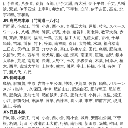
伊予白滝, 八多喜, 春賀, 五郎, 伊予大洲, 西大洲, 伊予平野, 千丈, 八幡
浜, 双岩, 伊予石城, 上宇和, 卯之町, 下宇和, 立間, 伊予吉田, 高光, 北
宇和島, 宇和島
JR-鹿児島本線（門司港～八代）
門司港, 小森江, 門司, 小倉, 西小倉, 九州工大前, 戸畑, 枝光, スペース
ワールド, 八幡, 黒崎, 陣原, 折尾, 水巻, 遠賀川, 海老津, 教育大前, 赤
間, 東郷, 東福間, 福間, 千鳥, 古賀, 福工大前, 九産大前, 香椎, 千早,
箱崎, 吉塚, 博多, 竹下, 笹原, 南福岡, 春日, 大野城, 水城, 都府楼南,
二日市, 天拝山, 原田, けやき台, 基山, 弥生が丘, 田代, 鳥栖, 肥前旭,
久留米, 荒木, 西牟田, 羽犬塚, 船小屋, 瀬高, 南瀬高, 渡瀬, 吉野, 銀水,
大牟田, 荒尾, 南荒尾, 長洲, 大野下, 玉名, 肥後伊倉, 木葉, 田原坂, 植
木, 西里, 崇城大学前, 上熊本, 熊本, 川尻, 宇土, 松橋, 小川, 有佐, 千
丁, 新八代, 八代
JR-長崎本線
鳥栖, 肥前麓, 中原, 吉野ヶ里公園, 神埼, 伊賀屋, 佐賀, 鍋島, バルーン
さが（臨時）, 久保田, 牛津, 肥前山口, 肥前白石, 肥前竜王, 肥前鹿
島, 肥前浜, 肥前七浦, 肥前飯田, 多良, 肥前大浦, 小長井, 長里, 湯江,
小江, 肥前長田, 東諫早, 諫早, 西諫早, 喜々津, 市布, 肥前古賀, 現川,
浦上, 長崎
JR-日豊本線
門司港, 小森江, 門司, 小倉, 西小倉, 南小倉, 城野, 安部山公園, 下曽
根, 朽網, 苅田, 小波瀬西工大前, 行橋, 南行橋, 新田原, 築城, 椎田, 豊