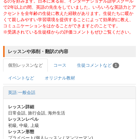
るのを好みます。日本に来る前、インターナショナル語学スクール
で2年以上の間、英語の先生をしていました。いろいろな英語力とア
クセントを全年齢の生徒に教えた経験があります。生徒たちに暖か
くて親しみやすい学習環境を提供することによって効果的に教え、
コミュニケーションをはかることができますとのことです。
※受講されている生徒様からの評価コメントもぜひご覧ください。
レッスンや添削・翻訳の内容
個別レッスンなど
コース
生徒コメントなど
1
イベントなど
オリジナル教材
英語:一般会話
レッスン詳細
日常会話, 旅行会話, 海外生活
レッスンレベル
初級, 中級, 上級
レッスン形態
プライベート(個人レッスン / マンツーマン)