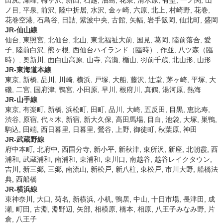
田尻, 瀬峰, 梅ヶ沢, 新田, 石越, 油島, 花泉, 清水原, 有壁, 一ノ関, 山
ノ目, 平泉, 前沢, 陸中折居, 水沢, 金ヶ崎, 六原, 北上, 村崎野, 花巻,
花巻空港, 石鳥谷, 日詰, 紫波中央, 古館, 矢幅, 岩手飯岡, 仙北町, 盛岡
JR-仙山線
仙台, 東照宮, 北仙台, 北山, 東北福祉大前, 国見, 葛岡, 陸前落合, 愛
子, 陸前白沢, 熊ヶ根, 西仙台ハイランド（臨時）, 作並, 八ツ森（臨
時）, 奥新川, 面白山高原, 山寺, 高瀬, 楯山, 羽前千歳, 北山形, 山形
JR-東海道本線
東京, 新橋, 品川, 川崎, 横浜, 戸塚, 大船, 藤沢, 辻堂, 茅ヶ崎, 平塚, 大
磯, 二宮, 国府津, 鴨宮, 小田原, 早川, 根府川, 真鶴, 湯河原, 熱海
JR-山手線
東京, 有楽町, 新橋, 浜松町, 田町, 品川, 大崎, 五反田, 目黒, 恵比寿,
渋谷, 原宿, 代々木, 新宿, 新大久保, 高田馬場, 目白, 池袋, 大塚, 巣鴨,
駒込, 田端, 西日暮里, 日暮里, 鶯谷, 上野, 御徒町, 秋葉原, 神田
JR-武蔵野線
府中本町, 北府中, 西国分寺, 新小平, 新秋津, 東所沢, 新座, 北朝霞, 西
浦和, 武蔵浦和, 南浦和, 東浦和, 東川口, 南越谷, 越谷レイクタウン,
吉川, 新三郷, 三郷, 南流山, 新松戸, 新八柱, 東松戸, 市川大野, 船橋法
典, 西船橋
JR-横浜線
東神奈川, 大口, 菊名, 新横浜, 小机, 鴨居, 中山, 十日市場, 長津田, 成
瀬, 町田, 古淵, 淵野辺, 矢部, 相模原, 橋本, 相原, 八王子みなみ野, 片
倉, 八王子