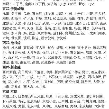
南郷１３丁目, 南郷１８丁目, 大谷地, ひばりが丘, 新さっぽろ
東武-伊勢崎線
浅草, 業平橋, 曳舟, 東向島, 鐘ヶ淵, 堀切, 牛田, 北千住, 小菅, 五反野,
梅島, 西新井, 竹ノ塚, 谷塚, 草加, 松原団地, 新田, 蒲生, 新越谷, 越谷,
北越谷, 大袋, せんげん台, 武里, 一ノ割, 春日部, 北春日部, 姫宮, 東武
動物公園, 和戸, 久喜, 鷲宮, 花崎, 加須, 南羽生, 羽生, 川俣, 茂林寺前,
館林, 多々良, 県, 福居, 東武和泉, 足利市, 野州山辺, 韮川, 太田, 細谷,
木崎, 世良田, 境町, 剛志, 新伊勢崎, 伊勢崎
西武-池袋線
池袋, 椎名町, 東長崎, 江古田, 桜台, 練馬, 中村橋, 富士見台, 練馬高野
台, 石神井公園, 大泉学園, 保谷, ひばりヶ丘, 東久留米, 清瀬, 秋津, 所
沢, 西所沢, 小手指, 狭山ヶ丘, 武蔵藤沢, 稲荷山公園, 入間市, 仏子, 元
加治, 飯能, 東飯能, 高麗, 武蔵横手, 東吾野, 吾野
西武-新宿線
西武新宿, 高田馬場, 下落合, 中井, 新井薬師前, 沼袋, 野方, 都立家政,
鷺ノ宮, 下井草, 井荻, 上井草, 上石神井, 武蔵関, 東伏見, 西武柳沢, 田
無, 花小金井, 小平, 久米川, 東村山, 所沢, 航空公園, 新所沢, 入曽, 狭
山市, 新狭山, 南大塚, 本川越
京成-本線
京成上野, 日暮里, 新三河島, 町屋, 千住大橋, 京成関屋, 堀切菖蒲園,
お花茶屋, 青砥, 京成高砂, 京成小岩, 江戸川, 国府台, 市川真間, 菅野,
京成八幡, 鬼越, 京成中山, 東中山, 京成西船, 海神, 京成船橋, 大神宮