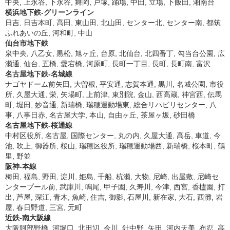
中央, 上永谷, 下永谷, 舞岡, 戸塚, 踊場, 中田, 立場, 下飯田, 湘南台
横浜地下鉄-グリーンライン
日吉, 日吉本町, 高田, 東山田, 北山田, センター北, センター南, 都筑
ふれあいの丘, 河和町, 中山
仙台市地下鉄
泉中央, 八乙女, 黒松, 旭ヶ丘, 台原, 北仙台, 北四番丁, 勾当台公園, 広
瀬通, 仙台, 五橋, 愛宕橋, 河原町, 長町一丁目, 長町, 長町南, 富沢
名古屋地下鉄-名城線
ナゴヤドーム前矢田, 大曽根, 平安通, 志賀本通, 黒川, 名城公園, 市役
所, 久屋大通, 栄, 矢場町, 上前津, 東別院, 金山, 西高蔵, 神宮西, 伝馬
町, 堀田, 妙音通, 新瑞橋, 瑞穂運動場東, 総合リハビリセンター, 八
事, 八事日赤, 名古屋大学, 本山, 自由ヶ丘, 茶屋ヶ坂, 砂田橋
名古屋地下鉄-桜通線
中村区役所, 名古屋, 国際センター, 丸の内, 久屋大通, 高岳, 車道, 今
池, 吹上, 御器所, 桜山, 瑞穂区役所, 瑞穂運動場西, 新瑞橋, 桜本町, 鶴
里, 野並
阪神-本線
梅田, 福島, 野田, 淀川, 姫島, 千船, 杭瀬, 大物, 尼崎, 出屋敷, 尼崎セ
ンタープール前, 武庫川, 鳴尾, 甲子園, 久寿川, 今津, 西宮, 香櫨園, 打
出, 芦屋, 深江, 青木, 魚崎, 住吉, 御影, 石屋川, 新在家, 大石, 西灘, 岩
屋, 春日野道, 三宮, 元町
近鉄-南大阪線
大阪阿部野橋, 河堀口, 北田辺, 今川, 針中野, 矢田, 河内天美, 布忍, 高