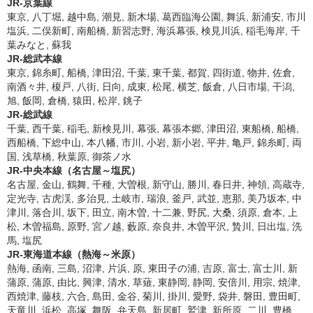
JR-京葉線
東京, 八丁堀, 越中島, 潮見, 新木場, 葛西臨海公園, 舞浜, 新浦安, 市川
塩浜, 二俣新町, 南船橋, 新習志野, 海浜幕張, 検見川浜, 稲毛海岸, 千
葉みなと, 蘇我
JR-総武本線
東京, 錦糸町, 船橋, 津田沼, 千葉, 東千葉, 都賀, 四街道, 物井, 佐倉,
南酒々井, 榎戸, 八街, 日向, 成東, 松尾, 横芝, 飯倉, 八日市場, 干潟,
旭, 飯岡, 倉橋, 猿田, 松岸, 銚子
JR-総武線
千葉, 西千葉, 稲毛, 新検見川, 幕張, 幕張本郷, 津田沼, 東船橋, 船橋,
西船橋, 下総中山, 本八幡, 市川, 小岩, 新小岩, 平井, 亀戸, 錦糸町, 両
国, 浅草橋, 秋葉原, 御茶ノ水
JR-中央本線（名古屋～塩尻）
名古屋, 金山, 鶴舞, 千種, 大曽根, 新守山, 勝川, 春日井, 神領, 高蔵寺,
定光寺, 古虎渓, 多治見, 土岐市, 瑞浪, 釜戸, 武並, 恵那, 美乃坂本, 中
津川, 落合川, 坂下, 田立, 南木曽, 十二兼, 野尻, 大桑, 須原, 倉本, 上
松, 木曽福島, 原野, 宮ノ越, 藪原, 奈良井, 木曽平沢, 贄川, 日出塩, 洗
馬, 塩尻
JR-東海道本線（熱海～米原）
熱海, 函南, 三島, 沼津, 片浜, 原, 東田子の浦, 吉原, 富士, 富士川, 新
蒲原, 蒲原, 由比, 興津, 清水, 草薙, 東静岡, 静岡, 安倍川, 用宗, 焼津,
西焼津, 藤枝, 六合, 島田, 金谷, 菊川, 掛川, 愛野, 袋井, 磐田, 豊田町,
天竜川, 浜松, 高塚, 舞阪, 弁天島, 新居町, 鷲津, 新所原, 二川, 豊橋,