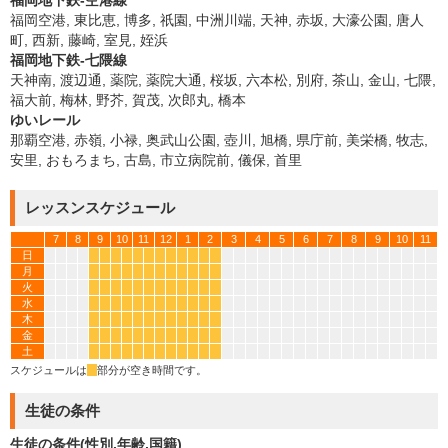
福岡地下鉄-空港線
福岡空港, 東比恵, 博多, 祇園, 中洲川端, 天神, 赤坂, 大濠公園, 唐人
町, 西新, 藤崎, 室見, 姪浜
福岡地下鉄-七隈線
天神南, 渡辺通, 薬院, 薬院大通, 桜坂, 六本松, 別府, 茶山, 金山, 七隈,
福大前, 梅林, 野芥, 賀茂, 次郎丸, 橋本
ゆいレール
那覇空港, 赤嶺, 小禄, 奥武山公園, 壺川, 旭橋, 県庁前, 美栄橋, 牧志,
安里, おもろまち, 古島, 市立病院前, 儀保, 首里
レッスンスケジュール
7
8
9
10
11
12
1
2
3
4
5
6
7
8
9
10
11
日
*
*
*
*
*
*
*
*
*
*
*
*
月
*
*
*
*
*
*
*
*
*
*
*
*
火
*
*
*
*
*
*
*
*
*
*
*
*
水
*
*
*
*
*
*
*
*
*
*
*
*
木
*
*
*
*
*
*
*
*
*
*
*
*
金
*
*
*
*
*
*
*
*
*
*
*
*
土
*
*
*
*
*
*
*
*
*
*
*
*
スケジュールは
*
部分が空き時間です。
生徒の条件
生徒の条件(性別,年齢,国籍)