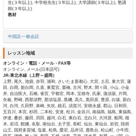
生(３年以上), 中学校先生(３年以上), 大学講師(３年以上), 塾講
師(３年以上)
教材
中国語:一般会話
レッスン地域
オンライン・電話・メール・FAX等
オンライン, メール(日本語可)
JR-東北本線（上野～盛岡）
上野, 尾久, 池袋, 赤羽, 浦和, さいたま新都心, 大宮, 土呂, 東大宮, 蓮
田, 白岡, 新白岡, 久喜, 東鷲宮, 栗橋, 古河, 野木, 間々田, 小山, 小金
井, 自治医大, 石橋, 雀宮, 宇都宮, 岡本, 宝積寺, 氏家, 蒲須坂, 片岡,
矢板, 野崎, 西那須野, 那須塩原, 黒磯, 高久, 黒田原, 豊原, 白坂, 新白
河, 白河, 久田野, 泉崎, 矢吹, 鏡石, 須賀川, 安積永盛, 郡山, 日和田,
五百川, 本宮, 杉田, 二本松, 安達, 松川, 金谷川, 南福島, 福島, 東福島,
伊達, 桑折, 藤田, 貝田, 越河, 白石, 東白石, 北白川, 大河原, 船岡, 槻
木, 岩沼, 館腰, 名取, 南仙台, 太子堂, 長町, 仙台, 東仙台, 岩切, 陸前
山王, 国府多賀城, 塩釜, 松島, 愛宕, 品井沼, 鹿島台, 松山町, 小牛田,