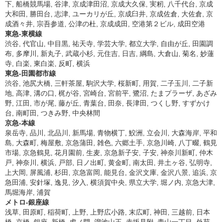
下, 船橋競馬場, 谷津, 京成津田沼, 京成大久保, 実籾, 八千代台, 京成
大和田, 勝田台, 志津, ユーカリが丘, 京成臼井, 京成佐倉, 大佐倉, 京
成酒々井, 宗吾参道, 公津の杜, 京成成田, 空港第２ビル, 成田空港
東急-東横線
渋谷, 代官山, 中目黒, 祐天寺, 学芸大学, 都立大学, 自由が丘, 田園調
布, 多摩川, 新丸子, 武蔵小杉, 元住吉, 日吉, 綱島, 大倉山, 菊名, 妙蓮
寺, 白楽, 東白楽, 反町, 横浜
東急-田園都市線
渋谷, 池尻大橋, 三軒茶屋, 駒沢大学, 桜新町, 用賀, 二子玉川, 二子新
地, 高津, 溝の口, 梶が谷, 宮崎台, 宮前平, 鷺沼, たまプラーザ, あざみ
野, 江田, 市が尾, 藤が丘, 青葉台, 田奈, 長津田, つくし野, すずかけ
台, 南町田, つきみ野, 中央林間
京急-本線
泉岳寺, 品川, 北品川, 新馬場, 青物横丁, 鮫洲, 立会川, 大森海岸, 平和
島, 大森町, 梅屋敷, 京急蒲田, 雑色, 六郷土手, 京急川崎, 八丁畷, 鶴見
市場, 京急鶴見, 花月園前, 生麦, 京急新子安, 子安, 神奈川新町, 仲木
戸, 神奈川, 横浜, 戸部, 日ノ出町, 黄金町, 南太田, 井土ヶ谷, 弘明寺,
上大岡, 屏風浦, 杉田, 京急富岡, 能見台, 金沢文庫, 金沢八景, 追浜, 京
急田浦, 安針塚, 逸見, 汐入, 横須賀中央, 県立大学, 堀ノ内, 京急大津,
馬堀海岸, 浦賀
メトロ-銀座線
浅草, 田原町, 稲荷町, 上野, 上野広小路, 末広町, 神田, 三越前, 日本