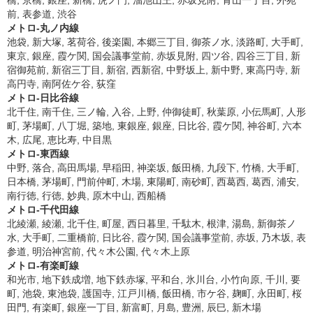
橋, 京橋, 銀座, 新橋, 虎ノ門, 溜池山王, 赤坂見附, 青山一丁目, 外苑
前, 表参道, 渋谷
メトロ-丸ノ内線
池袋, 新大塚, 茗荷谷, 後楽園, 本郷三丁目, 御茶ノ水, 淡路町, 大手町,
東京, 銀座, 霞ケ関, 国会議事堂前, 赤坂見附, 四ツ谷, 四谷三丁目, 新
宿御苑前, 新宿三丁目, 新宿, 西新宿, 中野坂上, 新中野, 東高円寺, 新
高円寺, 南阿佐ケ谷, 荻窪
メトロ-日比谷線
北千住, 南千住, 三ノ輪, 入谷, 上野, 仲御徒町, 秋葉原, 小伝馬町, 人形
町, 茅場町, 八丁堀, 築地, 東銀座, 銀座, 日比谷, 霞ケ関, 神谷町, 六本
木, 広尾, 恵比寿, 中目黒
メトロ-東西線
中野, 落合, 高田馬場, 早稲田, 神楽坂, 飯田橋, 九段下, 竹橋, 大手町,
日本橋, 茅場町, 門前仲町, 木場, 東陽町, 南砂町, 西葛西, 葛西, 浦安,
南行徳, 行徳, 妙典, 原木中山, 西船橋
メトロ-千代田線
北綾瀬, 綾瀬, 北千住, 町屋, 西日暮里, 千駄木, 根津, 湯島, 新御茶ノ
水, 大手町, 二重橋前, 日比谷, 霞ケ関, 国会議事堂前, 赤坂, 乃木坂, 表
参道, 明治神宮前, 代々木公園, 代々木上原
メトロ-有楽町線
和光市, 地下鉄成増, 地下鉄赤塚, 平和台, 氷川台, 小竹向原, 千川, 要
町, 池袋, 東池袋, 護国寺, 江戸川橋, 飯田橋, 市ケ谷, 麹町, 永田町, 桜
田門, 有楽町, 銀座一丁目, 新富町, 月島, 豊洲, 辰巳, 新木場