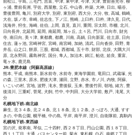
前松江, 宇島, 三毛門, 吉富, 中津, 東中津, 今津, 天津, 豊前善光寺, 柳
ヶ浦, 豊前長洲, 宇佐, 西屋敷, 立石, 中山香, 杵築, 大神, 日出, 暘谷,
豊後豊岡, 亀川, 別府大学, 別府, 東別府, 西大分, 大分, 牧, 高城, 鶴崎,
大在, 坂ノ市, 幸崎, 佐志生, 下ノ江, 熊崎, 上臼杵, 臼杵, 津久見, 日代,
浅海井, 狩生, 海崎, 佐伯, 上岡, 直見, 直川, 重岡, 宗太郎, 市棚, 北川,
日向長井, 北延岡, 延岡, 南延岡, 旭ヶ丘, 土々呂, 門川, 日向市, 財光
寺, 南日向, 美々津, 東都農, 都農, 川南, 高鍋, 日向新富, 佐土原, 日向
住吉, 蓮ヶ池, 宮崎神宮, 宮崎, 南宮崎, 加納, 清武, 日向沓掛, 田野, 青
井岳, 山之口, 餅原, 三股, 都城, 西都城, 五十市, 財部, 北俣, 大隅大川
原, 北永野田, 霧島神宮, 国分, 隼人, 加治木, 錦江, 帖佐, 姶良, 重富,
竜ヶ水, 鹿児島
JR-豊肥本線（阿蘇高原線）
熊本, 平成, 南熊本, 新水前寺, 水前寺, 東海学園前, 竜田口, 武蔵塚, 光
の森, 三里木, 原水, 肥後大津, 瀬田, 立野, 赤水, 市ノ川, 内牧, 阿蘇,
いこいの村, 宮地, 波野, 滝水, 豊後荻, 玉来, 豊後竹田, 朝地, 緒方, 豊
後清川, 三重町, 菅尾, 犬飼, 竹中, 中判田, 大分大学前, 敷戸, 滝尾, 大
分
札幌地下鉄-南北線
麻生, 北３４条, 北２４条, 北１８条, 北１２条, さっぽろ, 大通, すす
きの, 中島公園, 幌平橋, 中の島, 平岸, 南平岸, 澄川, 自衛隊前, 真駒内
札幌地下鉄-東西線
宮の沢, 発寒南, 琴似, 二十四軒, 西２８丁目, 円山公園, 西１８丁目,
西１１丁目, 大通, バスセンター前, 菊水, 東札幌, 白石, 南郷７丁目,