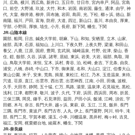
川, 広島, 横川, 西広島, 新井口, 五日市, 廿日市, 宮内串戸, 阿品, 宮島
口, 前空, 大野浦, 玖波, 大竹, 和木, 岩国, 南岩国, 藤生, 通津, 由宇, 神
代, 大畠, 柳井港, 柳井, 田布施, 岩田, 島田, 光, 下松, 櫛ヶ浜, 徳山, 新
南陽, 福川, 戸田, 富海, 防府, 大道, 四辻, 新山口, 嘉川, 本由良, 厚東,
宇部, 小野田, 厚狭, 埴生, 小月, 長府, 新下関, 幡生, 下関
JR-山陰本線
園部, 船岡, 日吉, 鍼灸大学前, 胡麻, 下山, 和知, 安栖里, 立木, 山家,
綾部, 高津, 石原, 福知山, 上川口, 下夜久野, 上夜久野, 梁瀬, 和田山,
養父, 八鹿, 江原, 国府, 豊岡, 玄武洞, 城崎温泉, 竹野, 佐津, 柴山, 香
住, 鎧, 餘部, 久谷, 浜坂, 諸寄, 居組, 東浜, 岩美, 大岩, 福部, 鳥取, 湖
山, 鳥取大学前, 末恒, 宝木, 浜村, 青谷, 泊, 松崎, 倉吉, 下北条, 由良,
浦安, 八橋, 赤碕, 中山口, 下市, 御来屋, 名和, 大山口, 淀江, 伯耆大山,
東山公園, 米子, 安来, 荒島, 揖屋, 東松江, 松江, 乃木, 玉造温泉, 来待,
宍道, 荘原, 直江, 出雲市, 西出雲, 出雲神西, 江南, 小田, 田儀, 波根,
久手, 大田市, 静間, 五十猛, 仁万, 馬路, 湯里, 温泉津, 石見福光, 黒松,
浅利, 江津, 都野津, 敬川, 波子, 久代, 下府, 浜田, 西浜田, 周布, 折居,
三保三隅, 岡見, 鎌手, 石見津田, 益田, 戸田小浜, 飯浦, 江崎, 須佐, 宇
田郷, 木与, 奈古, 長門大井, 越ヶ浜, 東萩, 萩, 玉江, 三見, 飯井, 長門
三隅, 長門市, 黄波戸, 長門古市, 人丸, 伊上, 長門粟野, 阿川, 特牛, 滝
部, 長門二見, 宇賀本郷, 湯玉, 小串, 川棚温泉, 黒井村, 梅ヶ峠, 吉見,
福江, 安岡, 梶栗郷台地, 綾羅木, 幡生, 下関
JR-奈良線