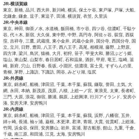
JR-横須賀線
東京, 新橋, 品川, 西大井, 新川崎, 横浜, 保土ケ谷, 東戸塚, 戸塚, 大船,
北鎌倉, 鎌倉, 逗子, 東逗子, 田浦, 横須賀, 衣笠, 久里浜
JR-中央本線
東京, 神田, 御茶ノ水, 水道橋, 飯田橋, 市ケ谷, 四ツ谷, 信濃町, 千駄ケ
谷, 代々木, 新宿, 大久保, 東中野, 中野, 高円寺, 阿佐ヶ谷, 荻窪, 西荻
窪, 吉祥寺, 三鷹, 武蔵境, 東小金井, 武蔵小金井, 国分寺, 西国分寺, 国
立, 立川, 日野, 豊田, 八王子, 西八王子, 高尾, 相模湖, 藤野, 上野原,
四方津, 梁川, 鳥沢, 猿橋, 大月, 初狩, 笹子, 甲斐大和, 勝沼ぶどう郷,
塩山, 東山梨, 山梨市, 春日居町, 石和温泉, 酒折, 甲府, 竜王, 塩崎, 韮
崎, 新府, 穴山, 日野春, 長坂, 小淵沢, 信濃境, 富士見, すずらんの里,
青柳, 茅野, 上諏訪, 下諏訪, 岡谷, みどり湖, 塩尻
JR-外房線
東京, 錦糸町, 船橋, 津田沼, 千葉, 本千葉, 蘇我, 鎌取, 誉田, 土気, 大
網, 永田, 本納, 新茂原, 茂原, 八積, 上総一ノ宮, 東浪見, 太東, 長者町,
三門, 大原, 浪花, 御宿, 勝浦, 鵜原, 上総興津, 行川アイランド, 安房小
湊, 安房天津, 安房鴨川
JR-内房線
東京, 錦糸町, 船橋, 津田沼, 千葉, 本千葉, 蘇我, 浜野, 八幡宿, 五井,
姉ヶ崎, 長浦, 袖ヶ浦, 巌根, 木更津, 君津, 青堀, 大貫, 佐貫町, 上総湊,
竹岡, 浜金谷, 保田, 安房勝山, 岩井, 富浦, 那古船形, 館山, 九重, 千倉,
千歳, 南三原, 和田浦, 江見, 太海, 安房鴨川