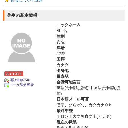
お気に入りへ追加
先生の基本情報
ニックネーム
Shelly
性別
女性
年齢
42歳
国籍
カナダ
出身地
おすすめ！
最寄駅
電話連絡不可
会話可能言語
メール連絡可能
英語(母国語,流暢) 中国語(母国語,流
暢)
日本語メール可否
漢字、ひらがな、カタカナＯＫ
最終学歴
トロント大学教育学士(カナダ)
現在の職業
教育・学習支援業