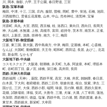
川, 岡本, 御影, 六甲, 王子公園, 春日野道, 三宮
阪急-宝塚本線
梅田, 中津, 十三, 三国, 庄内, 服部, 曽根, 岡町, 豊中, 蛍池, 石橋, 池田,
川西能勢口, 雲雀丘花屋敷, 山本, 中山, 売布神社, 清荒神, 宝塚
阪急-京都本線
河原町, 烏丸, 大宮, 西院, 西京極, 桂, 洛西口, 東向日, 西向日, 長岡天
神, 大山崎, 水無瀬, 上牧, 高槻市, 富田, 総持寺, 茨木市, 南茨木, 正雀,
相川, 上新庄, 淡路, 崇禅寺, 南方, 十三, 梅田
大阪地下鉄-御堂筋線
江坂, 東三国, 新大阪, 西中島南方, 中津, 梅田, 淀屋橋, 本町, 心斎橋,
なんば, 大国町, 動物園前, 天王寺, 昭和町, 西田辺, 長居, あびこ, 北花
田, 新金岡, なかもず
大阪地下鉄-中央線
コスモスクエア, 大阪港, 朝潮橋, 弁天町, 九条, 阿波座, 本町, 堺筋本
町, 谷町四丁目, 森ノ宮, 緑橋, 深江橋, 高井田, 長田
西鉄-天神大牟田線
西鉄福岡（天神）, 薬院, 西鉄平尾, 高宮, 大橋, 井尻, 雑餉隈, 春日原,
白木原, 下大利, 都府楼前, 西鉄二日市, 朝倉街道, 桜台, 筑紫, 津古, 三
国が丘, 三沢, 大保, 西鉄小郡, 端間, 味坂, 宮の陣, 櫛原, 西鉄久留米,
花畑, 試験場前, 津福, 安武, 大善寺, 三潴, 犬塚, 大溝, 八丁牟田, 蒲池,
矢加部, 西鉄柳川, 徳益, 塩塚, 西鉄中島, 江の浦, 開, 西鉄渡瀬, 倉永,
東甘木, 西鉄銀水, 新栄町, 大牟田