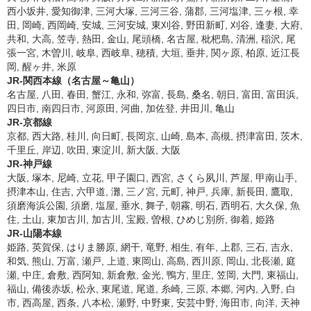
西小坂井, 愛知御津, 三河大塚, 三河三谷, 蒲郡, 三河塩津, 三ヶ根, 幸
田, 岡崎, 西岡崎, 安城, 三河安城, 東刈谷, 野田新町, 刈谷, 逢妻, 大府,
共和, 大高, 笠寺, 熱田, 金山, 尾頭橋, 名古屋, 枇杷島, 清洲, 稲沢, 尾
張一宮, 木曽川, 岐阜, 西岐阜, 穂積, 大垣, 垂井, 関ヶ原, 柏原, 近江長
岡, 醒ヶ井, 米原
JR-関西本線（名古屋～亀山）
名古屋, 八田, 春田, 蟹江, 永和, 弥富, 長島, 桑名, 朝日, 富田, 富田浜,
四日市, 南四日市, 河原田, 河曲, 加佐登, 井田川, 亀山
JR-京都線
京都, 西大路, 桂川, 向日町, 長岡京, 山崎, 島本, 高槻, 摂津富田, 茨木,
千里丘, 岸辺, 吹田, 東淀川, 新大阪, 大阪
JR-神戸線
大阪, 塚本, 尼崎, 立花, 甲子園口, 西宮, さくら夙川, 芦屋, 甲南山手,
摂津本山, 住吉, 六甲道, 灘, 三ノ宮, 元町, 神戸, 兵庫, 新長田, 鷹取,
須磨海浜公園, 須磨, 塩屋, 垂水, 舞子, 朝霧, 明石, 西明石, 大久保, 魚
住, 土山, 東加古川, 加古川, 宝殿, 曽根, ひめじ別所, 御着, 姫路
JR-山陽本線
姫路, 英賀保, はりま勝原, 網干, 竜野, 相生, 有年, 上郡, 三石, 吉永,
和気, 熊山, 万富, 瀬戸, 上道, 東岡山, 高島, 西川原, 岡山, 北長瀬, 庭
瀬, 中庄, 倉敷, 西阿知, 新倉敷, 金光, 鴨方, 里庄, 笠岡, 大門, 東福山,
福山, 備後赤坂, 松永, 東尾道, 尾道, 糸崎, 三原, 本郷, 河内, 入野, 白
市, 西高屋, 西条, 八本松, 瀬野, 中野東, 安芸中野, 海田市, 向洋, 天神