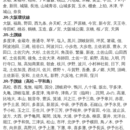
京都, 東福寺, 稲荷, ＪＲ藤森, 桃山, 六地蔵, 木幡, 黄檗, 宇治, ＪＲ小
倉, 新田, 城陽, 長池, 山城青谷, 山城多賀, 玉水, 棚倉, 上狛, 木津, 平
城山, 奈良
JR-大阪環状線
大阪, 福島, 野田, 西九条, 弁天町, 大正, 芦原橋, 今宮, 新今宮, 天王寺,
寺田町, 桃谷, 鶴橋, 玉造, 森ノ宮, 大阪城公園, 京橋, 桜ノ宮, 天満
JR-土讃線
多度津, 金蔵寺, 善通寺, 琴平, 塩入, 黒川, 讃岐財田, 坪尻, 箸蔵, 佃,
阿波池田, 三縄, 祖谷口, 阿波川口, 小歩危, 大歩危, 土佐岩原, 豊永, 大
田口, 土佐穴内, 大杉, 土佐北川, 角茂谷, 繁藤, 新改, 土佐山田, 山田西
町, 土佐長岡, 後免, 土佐大津, 布師田, 土佐一宮, 薊野, 高知, 入明, 円
行寺口, 旭, 高知商業前, 朝倉, 枝川, 伊野, 波川, 小村神社前, 日下, 岡
花, 土佐加茂, 西佐川, 佐川, 襟野々, 斗賀野, 吾桑, 多ノ郷, 大間, 須崎,
土佐新荘, 安和, 土佐久礼, 影野, 六反地, 仁井田, 窪川
JR-予讃線（高松～宇和島）
高松, 香西, 鬼無, 端岡, 国分, 讃岐府中, 鴨川, 八十場, 坂出, 宇多津,
丸亀, 讃岐塩屋, 多度津, 海岸寺, 津島ノ宮（臨時）, 詫間, みの, 高瀬,
比地大, 本山, 観音寺, 豊浜, 箕浦, 川之江, 伊予三島, 伊予寒川, 赤星,
伊予土居, 関川, 多喜浜, 新居浜, 中萩, 伊予西条, 石鎚山, 伊予氷見, 伊
予小松, 玉之江, 壬生川, 伊予三芳, 伊予桜井, 伊予富田, 今治, 波止浜,
波方, 大西, 伊予亀岡, 菊間, 浅海, 大浦, 伊予北条, 柳原, 粟井, 光洋台,
堀江, 伊予和気, 三津浜, 松山, 市坪, 北伊予, 伊予横田, 鳥ノ木, 伊予
市, 向井原, 高野川, 伊予上灘, 下灘, 串, 喜多灘, 伊予長浜, 伊予出石,