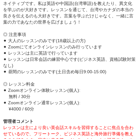
ネイティブです。私は英語や中国語(台湾華語)を教えたり、異文化
を学ぶのが大好きです。レッスンを通じて、台湾やカナダの本当の
良さを伝えるのも大好きです。言葉を学ぶだけじゃなく、一緒に言
葉の力であなたの世界を広げましょう！
◎ 注意事項
⚫︎ 大人のレッスンのみです(18歳以上の方)
⚫︎ Zoomにてオンラインレッスンのみ行っています
⚫︎ レッスンは主に英語で行っています
⚫︎ レッスンは日常会話の練習中心です(ビジネス英語、資格試験対策
なし)
⚫︎ 昼間のレッスンのみです(土日含め毎日9:00-15:00)
◎ レッスン料金
⚫︎ Zoomオンライン体験レッスン(個人):
無料 / 30分
⚫︎ Zoomオンライン通常レッスン(個人):
¥4000 / 60分
管理者コメント
レッスンは主により良い英会話スキルを習得することに焦点を合わ
せているので、フリートーク、ビジネス英語と海外旅行準備を教え