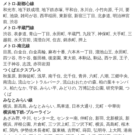
メトロ-副都心線
和光市, 地下鉄成増, 地下鉄赤塚, 平和台, 氷川台, 小竹向原, 千川, 要
町, 池袋, 雑司が谷, 西早稲田, 東新宿, 新宿三丁目, 北参道, 明治神宮
前, 渋谷
メトロ-半蔵門線
渋谷, 表参道, 青山一丁目, 永田町, 半蔵門, 九段下, 神保町, 大手町, 三
越前, 水天宮前, 清澄白河, 住吉, 錦糸町, 押上
メトロ-南北線
目黒, 白金台, 白金高輪, 麻布十番, 六本木一丁目, 溜池山王, 永田町,
四ツ谷, 市ケ谷, 飯田橋, 後楽園, 東大前, 本駒込, 駒込, 西ケ原, 王子,
王子神谷, 志茂, 赤羽岩淵
つくばエクスプレス
秋葉原, 新御徒町, 浅草, 南千住, 北千住, 青井, 六町, 八潮, 三郷中央,
南流山, 流山セントラルパーク, 流山おおたかの森, 柏の葉キャンパ
ス, 柏たなか, 守谷, みらい平, みどりの, 万博記念公園, 研究学園, つ
くば
みなとみらい線
横浜, 新高島, みなとみらい, 馬車道, 日本大通り, 元町・中華街
横浜地下鉄-ブルーライン
あざみ野, 中川, センター北, センター南, 仲町台, 新羽, 北新横浜, 新
横浜, 岸根公園, 片倉町, 三ツ沢上町, 三ツ沢下町, 横浜, 高島町, 桜木
町, 関内, 伊勢佐木長者町, 阪東橋, 吉野町, 蒔田, 弘明寺, 上大岡, 港南