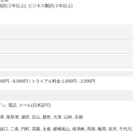
訳(２年以上), ビジネス翻訳(２年以上)
00円 - 6,000円
/
トライアル料金:1,000円 - 2,000円
ン, 電話, メール(日本語可)
津, 南草津, 瀬田, 石山, 膳所, 大津, 山科, 京都
波口, 二条, 円町, 花園, 太秦, 嵯峨嵐山, 保津峡, 馬堀, 亀岡, 並河, 千代川,