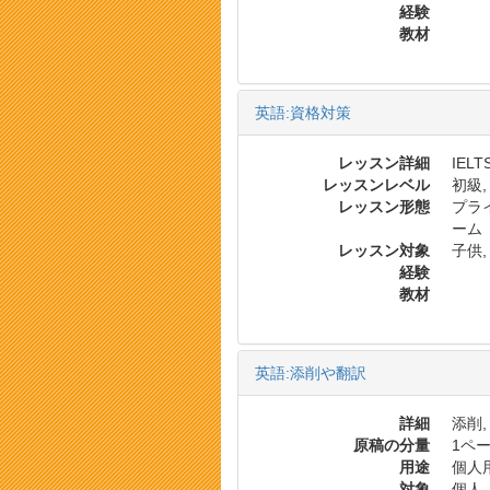
経験
教材
英語:資格対策
レッスン詳細
IELT
レッスンレベル
初級,
レッスン形態
プラ
ーム
レッスン対象
子供,
経験
教材
英語:添削や翻訳
詳細
添削,
原稿の分量
1ペー
用途
個人
対象
個人,