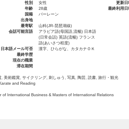
性別
女性
更新日
年齢
28歳
最終利用日
国籍
バーレーン
出身地
最寄駅
山科(JR-琵琶湖線)
会話可能言語
アラビア語(母国語,流暢) 日本語
(日常会話) 英語(流暢) フランス
語(あいさつ程度)
日本語メール可否
漢字、ひらがな、カタカナＯＫ
最終学歴
現在の職業
滞在期間
, 美術鑑賞, サイクリング, 刺しゅう, 写真, 陶芸, 読書, 旅行・観光
 Karate and Reading
 of International Business & Masters of International Relations