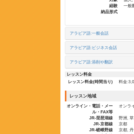
経験
一般翻
納品形式
アラビア語:一般会話
アラビア語:ビジネス会話
アラビア語:添削や翻訳
レッスン料金
レッスン料金(時間当り)
料金:3,0
レッスン地域
オンライン・電話・メー
オンライ
ル・FAX等
JR-琵琶湖線
野洲, 草
JR-京都線
京都
JR-嵯峨野線
京都, 丹