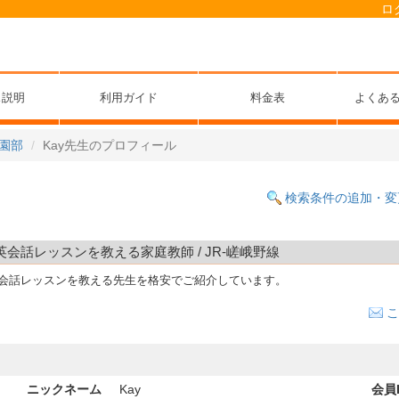
ロ
ス説明
利用ガイド
料金表
よくあ
園部
Kay先生のプロフィール
検索条件の追加・変
で英会話レッスンを教える家庭教師 / JR-嵯峨野線
英会話レッスンを教える先生を格安でご紹介しています。
こ
ニックネーム
Kay
会員