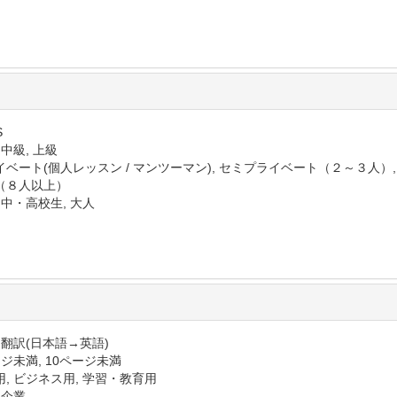
S
 中級, 上級
イベート(個人レッスン / マンツーマン), セミプライベート（２～３人）
（８人以上）
 中・高校生, 大人
 翻訳(日本語→英語)
ジ未満, 10ページ未満
用, ビジネス用, 学習・教育用
 企業