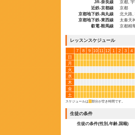
JR-奈良線
京都, 
近鉄-京都線
京都
京都地下鉄-烏丸線
北大路, 
京都地下鉄-東西線
太秦天神
叡電-鞍馬線
京都精
レッスンスケジュール
7
8
9
10
11
12
1
2
3
4
日
*
*
*
*
*
*
*
*
*
*
*
*
*
*
*
*
*
*
*
*
月
*
*
*
*
*
*
*
*
*
*
*
*
*
*
*
*
*
*
*
*
火
水
*
*
*
*
*
*
*
*
*
*
*
*
*
*
*
*
*
*
*
*
木
金
*
*
*
*
*
*
*
*
*
*
*
*
*
*
*
*
*
*
*
*
土
*
*
*
*
*
*
*
*
*
*
*
*
*
*
*
*
*
*
*
*
スケジュールは
*
部分が空き時間です。
生徒の条件
生徒の条件(性別,年齢,国籍)