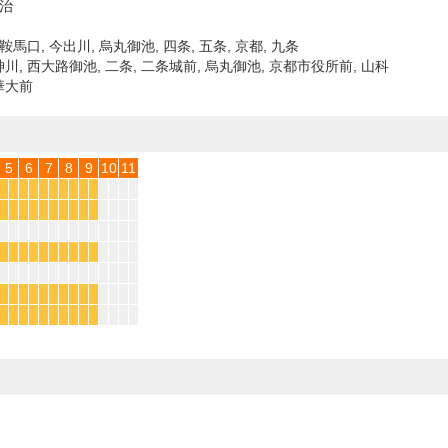
宇治
鞍馬口, 今出川, 烏丸御池, 四条, 五条, 京都, 九条
川, 西大路御池, 二条, 二条城前, 烏丸御池, 京都市役所前, 山科
華大前
5
6
7
8
9
10
11
*
*
*
*
*
*
*
*
*
*
*
*
*
*
*
*
*
*
*
*
*
*
*
*
*
*
*
*
*
*
*
*
*
*
*
*
*
*
*
*
*
*
*
*
*
*
*
*
*
*