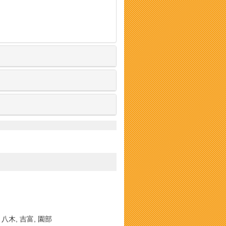
 八木, 吉富, 園部