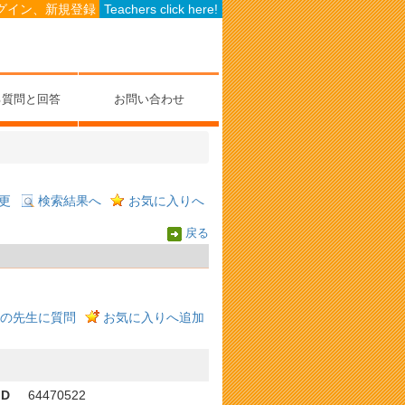
グイン、新規登録
Teachers click here!
る質問と回答
お問い合わせ
更
検索結果へ
お気に入りへ
戻る
の先生に質問
お気に入りへ追加
ID
64470522