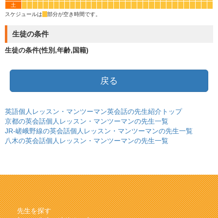
土
*
*
*
*
*
*
*
*
*
*
*
*
*
*
*
*
*
*
*
*
*
*
*
*
*
*
*
*
*
*
*
*
*
*
スケジュールは
*
部分が空き時間です。
生徒の条件
生徒の条件(性別,年齢,国籍)
戻る
英語個人レッスン・マンツーマン英会話の先生紹介トップ
京都の英会話個人レッスン・マンツーマンの先生一覧
JR-嵯峨野線の英会話個人レッスン・マンツーマンの先生一覧
八木の英会話個人レッスン・マンツーマンの先生一覧
先生を探す