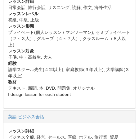
レッスン詳細
日常会話, 旅行会話, リスニング, 読解, 作文, 海外生活
レッスンレベル
初級, 中級, 上級
レッスン形態
プライベート(個人レッスン / マンツーマン), セミプライベート
（２～３人）, グループ（４～７人）, クラスルーム（８人以
上）
レッスン対象
子供, 中・高校生, 大人
経験
語学スクール先生(４年以上), 家庭教師(３年以上), 大学講師(３
年以上)
教材
テキスト, 新聞, 本, DVD, 問題集, オリジナル
I design lesson for each student
英語:ビジネス会話
レッスン詳細
ビジネス全般, 経営, セールス, 医療, ホテル, 旅行業, 貿易