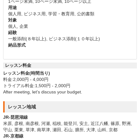
1ページ未満, 10ページ未満, 10ページ以上
用途
個人用, ビジネス用, 学習・教育用, 公的書類
対象
個人, 企業
経験
一般添削(８年以上), ビジネス添削(１０年以上)
納品形式
レッスン料金
レッスン料金(時間当り)
料金:2,000円 - 4,000円
トライアル料金:1,500円 - 2,000円
After meeting, let's discuss your budget.
レッスン地域
JR-琵琶湖線
米原, 彦根, 南彦根, 河瀬, 稲枝, 能登川, 安土, 近江八幡, 篠原, 野洲,
守山, 栗東, 草津, 南草津, 瀬田, 石山, 膳所, 大津, 山科, 京都
JR-京都線