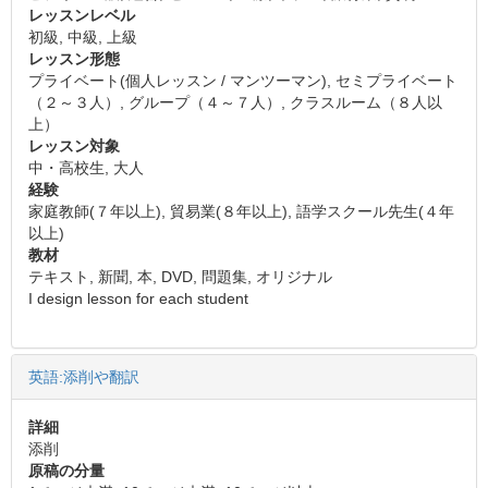
レッスンレベル
初級, 中級, 上級
レッスン形態
プライベート(個人レッスン / マンツーマン), セミプライベート
（２～３人）, グループ（４～７人）, クラスルーム（８人以
上）
レッスン対象
中・高校生, 大人
経験
家庭教師(７年以上), 貿易業(８年以上), 語学スクール先生(４年
以上)
教材
テキスト, 新聞, 本, DVD, 問題集, オリジナル
I design lesson for each student
英語:添削や翻訳
詳細
添削
原稿の分量