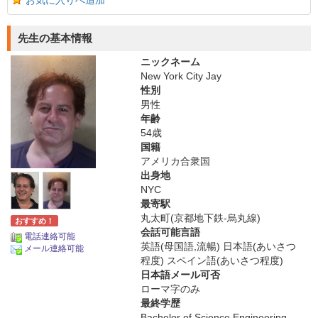
お気に入りへ追加
先生の基本情報
ニックネーム
New York City Jay
性別
男性
年齢
54歳
国籍
アメリカ合衆国
出身地
NYC
最寄駅
丸太町(京都地下鉄-烏丸線)
おすすめ！
会話可能言語
電話連絡可能
英語(母国語,流暢) 日本語(あいさつ
メール連絡可能
程度) スペイン語(あいさつ程度)
日本語メール可否
ローマ字のみ
最終学歴
Bachelor of Science Engineering