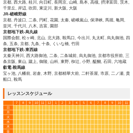
京都, 西大路, 桂川, 向日町, 長岡京, 山崎, 島本, 高槻, 摂津富田, 茨木,
千里丘, 岸辺, 吹田, 東淀川, 新大阪, 大阪
JR-嵯峨野線
京都, 丹波口, 二条, 円町, 花園, 太秦, 嵯峨嵐山, 保津峡, 馬堀, 亀岡,
並河, 千代川, 八木, 吉富, 園部
京都地下鉄-烏丸線
国際会館, 松ヶ崎, 北山, 北大路, 鞍馬口, 今出川, 丸太町, 烏丸御池, 四
条, 五条, 京都, 九条, 十条, くいな橋, 竹田
京都地下鉄-東西線
太秦天神川, 西大路御池, 二条, 二条城前, 烏丸御池, 京都市役所前, 三
条京阪, 東山, 蹴上, 御陵, 山科, 東野, 椥辻, 小野, 醍醐, 石田, 六地蔵
叡電-鞍馬線
宝ヶ池, 八幡前, 岩倉, 木野, 京都精華大前, 二軒茶屋, 市原, 二ノ瀬, 貴
船口, 鞍馬
レッスンスケジュール
7
8
9
10
11
12
1
2
3
4
5
6
7
8
9
10
11
日
*
*
*
*
*
*
*
*
*
*
*
*
*
*
*
*
*
*
*
*
*
*
*
*
*
*
*
*
*
*
*
*
*
*
月
*
*
*
*
*
*
*
*
*
*
*
*
*
*
*
*
*
*
*
*
*
*
*
*
*
*
*
*
*
*
*
*
*
*
火
*
*
*
*
*
*
*
*
*
*
*
*
*
*
*
*
*
*
*
*
*
*
*
*
*
*
*
*
*
*
*
*
*
*
水
*
*
*
*
*
*
*
*
*
*
*
*
*
*
*
*
*
*
*
*
*
*
*
*
*
*
*
*
*
*
*
*
*
*
木
*
*
*
*
*
*
*
*
*
*
*
*
*
*
*
*
*
*
*
*
*
*
*
*
*
*
*
*
*
*
*
*
*
*
金
*
*
*
*
*
*
*
*
*
*
*
*
*
*
*
*
*
*
*
*
*
*
*
*
*
*
*
*
*
*
*
*
*
*