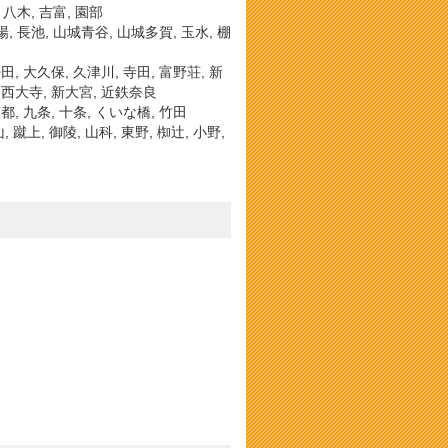
 八木, 吉富, 園部
陽, 長池, 山城青谷, 山城多賀, 玉水, 棚
田, 大久保, 久津川, 寺田, 富野荘, 新
大和西大寺, 新大宮, 近鉄奈良
都, 九条, 十条, くいな橋, 竹田
蹴上, 御陵, 山科, 東野, 椥辻, 小野,