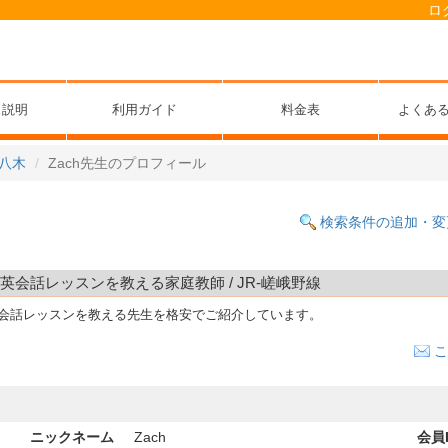
ロ
ス説明
利用ガイド
料金表
よくあ
八木
Zach先生のプロフィール
検索条件の追加・変
で英会話レッスンを教える家庭教師 / JR-嵯峨野線
英会話レッスンを教える先生を格安でご紹介しています。
こ
ニックネーム
Zach
会員