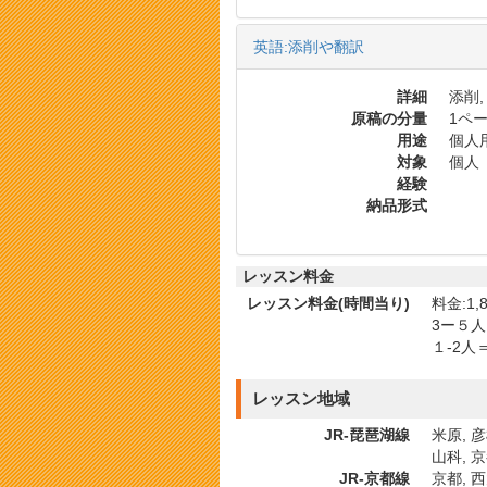
英語:添削や翻訳
詳細
添削,
原稿の分量
1ペー
用途
個人用
対象
個人
経験
納品形式
レッスン料金
レッスン料金(時間当り)
料金:1,8
3ー５人
１-2人＝
レッスン地域
JR-琵琶湖線
米原, 彦
山科, 
JR-京都線
京都, 西