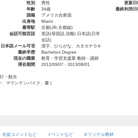
性別
男性
更新日
年齢
34歳
最終利用日
国籍
アメリカ合衆国
出身地
Miami
最寄駅
京都(JR-京都線)
会話可能言語
英語(母国語,流暢) 日本語(日常
会話)
日本語メール可否
漢字、ひらがな、カタカナＯＫ
最終学歴
Bachelors Degree
現在の職業
教育・学習支援業 教師・講師
滞在期間
2012/09/07 - 2013/08/01
旅行・観光
ー、マウンテンバイク、書く
生徒コメントなど
イベントなど
オリジナル教材