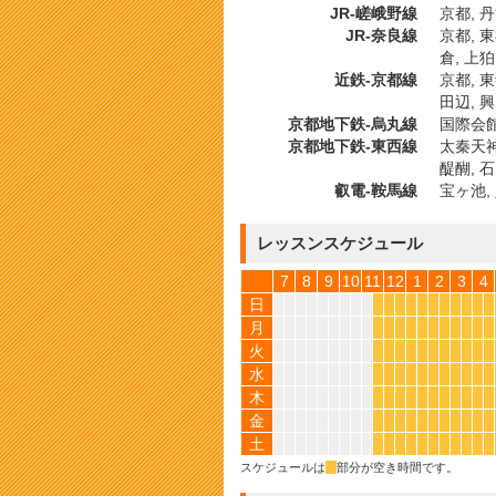
JR-嵯峨野線
京都, 丹
JR-奈良線
京都, 東
倉, 上狛
近鉄-京都線
京都, 東
田辺, 
京都地下鉄-烏丸線
国際会館,
京都地下鉄-東西線
太秦天神川
醍醐, 
叡電-鞍馬線
宝ヶ池,
レッスンスケジュール
7
8
9
10
11
12
1
2
3
4
日
*
*
*
*
*
*
*
*
*
*
*
月
*
*
*
*
*
*
*
*
*
*
*
火
*
*
*
*
*
*
*
*
*
*
*
水
*
*
*
*
*
*
*
*
*
*
*
木
*
*
*
*
*
*
*
*
*
*
*
金
*
*
*
*
*
*
*
*
*
*
*
土
*
*
*
*
*
*
*
*
*
*
*
スケジュールは
*
部分が空き時間です。