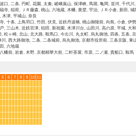
波口, 二条, 円町, 花園, 太秦, 嵯峨嵐山, 保津峡, 馬堀, 亀岡, 並河, 千代川,
福寺, 稲荷, ＪＲ藤森, 桃山, 六地蔵, 木幡, 黄檗, 宇治, ＪＲ小倉, 新田, 城
, 木津, 平城山, 奈良
寺, 十条, 上鳥羽口, 竹田, 伏見, 近鉄丹波橋, 桃山御陵前, 向島, 小倉, 伊勢
興戸, 三山木, 近鉄宮津, 狛田, 新祝園, 木津川台, 山田川, 高の原, 平城, 
 松ヶ崎, 北山, 北大路, 鞍馬口, 今出川, 丸太町, 烏丸御池, 四条, 五条, 京
, 西大路御池, 二条, 二条城前, 烏丸御池, 京都市役所前, 三条京阪, 東山, 
石田, 六地蔵
 八幡前, 岩倉, 木野, 京都精華大前, 二軒茶屋, 市原, 二ノ瀬, 貴船口, 鞍馬
5
6
7
8
9
10
11
*
*
*
*
*
*
*
*
*
*
*
*
*
*
*
*
*
*
*
*
*
*
*
*
*
*
*
*
*
*
*
*
*
*
*
*
*
*
*
*
*
*
*
*
*
*
*
*
*
*
*
*
*
*
*
*
*
*
*
*
*
*
*
*
*
*
*
*
*
*
*
*
*
*
*
*
*
*
*
*
*
*
*
*
*
*
*
*
*
*
*
*
*
*
*
*
*
*