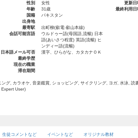
性別
女性
更新日
年齢
31歳
最終利用日
国籍
パキスタン
出身地
最寄駅
出町柳(叡電-叡山本線)
会話可能言語
ウルドゥー語(母国語,流暢) 日本
語(あいさつ程度) 英語(流暢) ヒ
ンディー語(流暢)
日本語メール可否
漢字、ひらがな、カタカナＯＫ
最終学歴
現在の職業
滞在期間
ング, カラオケ, 音楽鑑賞, ショッピング, サイクリング, ヨガ, 水泳, 読
 Expert User)
生徒コメントなど
イベントなど
オリジナル教材