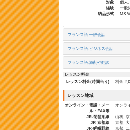
対象
個人,
経験
一般添
納品形式
MS 
フランス語:一般会話
フランス語:ビジネス会話
フランス語:添削や翻訳
レッスン料金
レッスン料金(時間当り)
料金:2,0
レッスン地域
オンライン・電話・メー
オンライ
ル・FAX等
JR-琵琶湖線
山科, 
JR-京都線
京都, 
JR-嵯峨野線
京都, 二