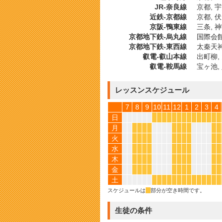
JR-奈良線
京都, 
近鉄-京都線
京都, 
京阪-鴨東線
三条, 
京都地下鉄-烏丸線
国際会館,
京都地下鉄-東西線
太秦天神
叡電-叡山本線
出町柳,
叡電-鞍馬線
宝ヶ池,
レッスンスケジュール
7
8
9
10
11
12
1
2
3
4
日
*
*
*
*
*
*
*
*
*
*
*
*
*
*
月
*
*
*
*
*
*
*
*
*
*
火
*
*
*
*
*
*
*
*
*
*
水
*
*
*
*
*
*
*
*
*
*
木
*
*
*
*
*
*
*
*
*
*
金
*
*
*
*
*
*
*
*
*
*
土
*
*
*
*
*
*
*
*
*
*
*
*
*
*
スケジュールは
*
部分が空き時間です。
生徒の条件