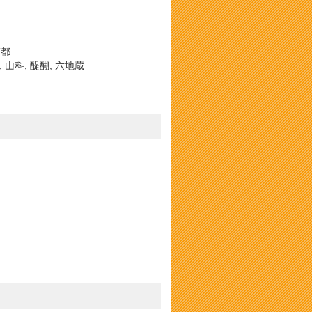
京都
 山科, 醍醐, 六地蔵