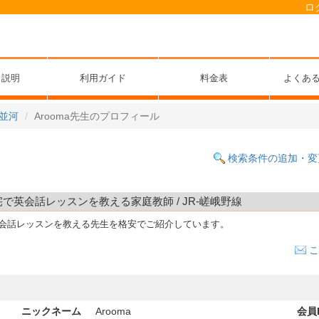
ロ
ス説明
利用ガイド
料金表
よくあ
並河
Arooma先生のプロフィール
検索条件の追加・変
自宅で英会話レッスンを教える家庭教師 / JR-嵯峨野線
英会話レッスンを教える先生を格安でご紹介しています。
こ
ニックネーム
Arooma
会員