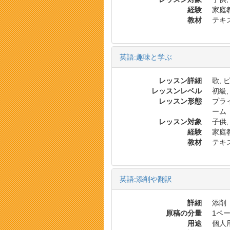
経験
家庭教
教材
テキス
英語:趣味と学ぶ
レッスン詳細
歌, 
レッスンレベル
初級,
レッスン形態
プラ
ーム
レッスン対象
子供,
経験
家庭
教材
テキス
英語:添削や翻訳
詳細
添削
原稿の分量
1ペー
用途
個人用