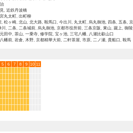
宇治
伏見, 近鉄丹波橋
神宮丸太町, 出町柳
 松ヶ崎, 北山, 北大路, 鞍馬口, 今出川, 丸太町, 烏丸御池, 四条, 五条, 
川, 二条, 二条城前, 烏丸御池, 京都市役所前, 三条京阪, 東山, 蹴上, 御陵,
 元田中, 茶山, 一乗寺, 修学院, 宝ヶ池, 三宅八幡, 八瀬比叡山口
 八幡前, 岩倉, 木野, 京都精華大前, 二軒茶屋, 市原, 二ノ瀬, 貴船口, 鞍馬
5
6
7
8
9
10
11
*
*
*
*
*
*
*
*
*
*
*
*
*
*
*
*
*
*
*
*
*
*
*
*
*
*
*
*
*
*
*
*
*
*
*
*
*
*
*
*
*
*
*
*
*
*
*
*
*
*
*
*
*
*
*
*
*
*
*
*
*
*
*
*
*
*
*
*
*
*