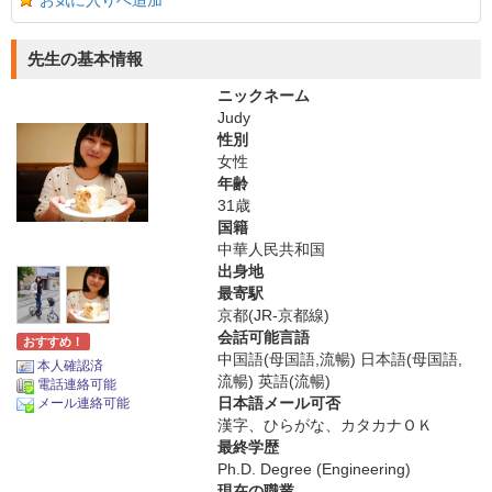
お気に入りへ追加
先生の基本情報
ニックネーム
Judy
性別
女性
年齢
31歳
国籍
中華人民共和国
出身地
最寄駅
京都(JR-京都線)
会話可能言語
おすすめ！
中国語(母国語,流暢) 日本語(母国語,
本人確認済
流暢) 英語(流暢)
電話連絡可能
日本語メール可否
メール連絡可能
漢字、ひらがな、カタカナＯＫ
最終学歴
Ph.D. Degree (Engineering)
現在の職業