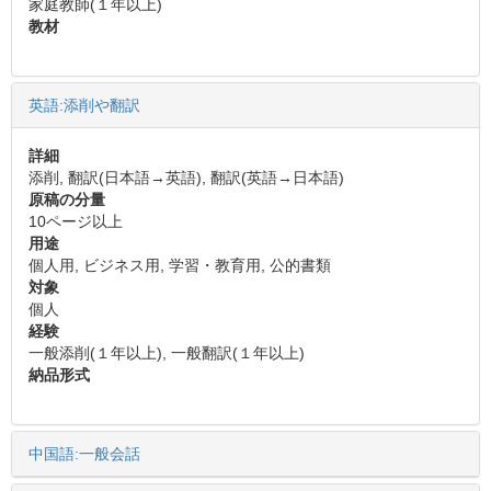
家庭教師(１年以上)
教材
英語:添削や翻訳
詳細
添削, 翻訳(日本語→英語), 翻訳(英語→日本語)
原稿の分量
10ページ以上
用途
個人用, ビジネス用, 学習・教育用, 公的書類
対象
個人
経験
一般添削(１年以上), 一般翻訳(１年以上)
納品形式
中国語:一般会話