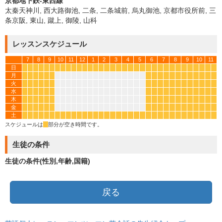
京都地下鉄-東西線
太秦天神川, 西大路御池, 二条, 二条城前, 烏丸御池, 京都市役所前, 三
条京阪, 東山, 蹴上, 御陵, 山科
レッスンスケジュール
7
8
9
10
11
12
1
2
3
4
5
6
7
8
9
10
11
日
*
*
*
*
*
*
*
*
*
*
*
*
*
*
*
*
*
*
*
*
*
*
*
*
*
*
*
*
*
*
*
*
*
*
月
*
*
*
*
*
*
*
*
*
*
*
*
*
*
*
*
*
*
火
*
*
*
*
*
*
*
*
*
*
*
*
*
*
*
*
*
*
水
*
*
*
*
*
*
*
*
*
*
*
*
*
*
*
*
*
*
木
*
*
*
*
*
*
*
*
*
*
*
*
*
*
*
*
*
*
金
*
*
*
*
*
*
*
*
*
*
*
*
*
*
*
*
*
*
土
*
*
*
*
*
*
*
*
*
*
*
*
*
*
*
*
*
*
*
*
*
*
*
*
*
*
*
*
*
*
*
*
*
*
スケジュールは
*
部分が空き時間です。
生徒の条件
生徒の条件(性別,年齢,国籍)
戻る