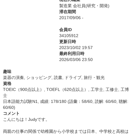
製造業 会社員(研究・開発)
滞在期間
2017/09/06 -
会員ID
34105912
更新日時
2023/10/02 19:57
最終利用日時
2026/03/06 23:50
趣味
楽器の演奏, ショッピング, 読書, ドライブ, 旅行・観光
資格
TOEIC（900点以上）, TOEFL（620点以上）, 工学士, 工修士, 工博
士
日本語能力試験N1, 成績: 178/180 (語彙：58/60, 読解: 60/60, 聴解:
60/60)
コメント
こんにちは！Judyです。
両親の仕事の関係で幼稚園から小学校までは日本、中学校と高校は