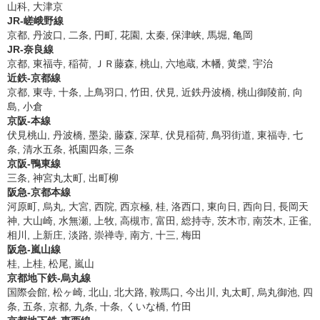
山科, 大津京
JR-嵯峨野線
京都, 丹波口, 二条, 円町, 花園, 太秦, 保津峡, 馬堀, 亀岡
JR-奈良線
京都, 東福寺, 稲荷, ＪＲ藤森, 桃山, 六地蔵, 木幡, 黄檗, 宇治
近鉄-京都線
京都, 東寺, 十条, 上鳥羽口, 竹田, 伏見, 近鉄丹波橋, 桃山御陵前, 向
島, 小倉
京阪-本線
伏見桃山, 丹波橋, 墨染, 藤森, 深草, 伏見稲荷, 鳥羽街道, 東福寺, 七
条, 清水五条, 祇園四条, 三条
京阪-鴨東線
三条, 神宮丸太町, 出町柳
阪急-京都本線
河原町, 烏丸, 大宮, 西院, 西京極, 桂, 洛西口, 東向日, 西向日, 長岡天
神, 大山崎, 水無瀬, 上牧, 高槻市, 富田, 総持寺, 茨木市, 南茨木, 正雀,
相川, 上新庄, 淡路, 崇禅寺, 南方, 十三, 梅田
阪急-嵐山線
桂, 上桂, 松尾, 嵐山
京都地下鉄-烏丸線
国際会館, 松ヶ崎, 北山, 北大路, 鞍馬口, 今出川, 丸太町, 烏丸御池, 四
条, 五条, 京都, 九条, 十条, くいな橋, 竹田