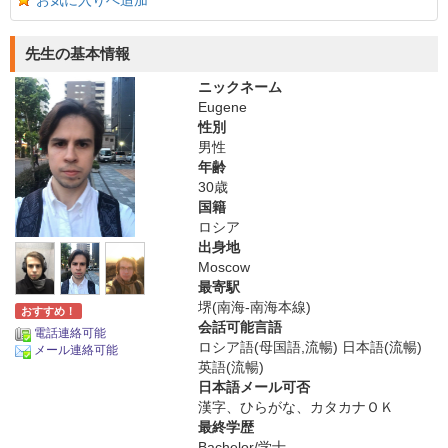
お気に入りへ追加
先生の基本情報
ニックネーム
Eugene
性別
男性
年齢
30歳
国籍
ロシア
出身地
Moscow
最寄駅
堺(南海-南海本線)
おすすめ！
会話可能言語
電話連絡可能
ロシア語(母国語,流暢) 日本語(流暢)
メール連絡可能
英語(流暢)
日本語メール可否
漢字、ひらがな、カタカナＯＫ
最終学歴
Bachelor/学士