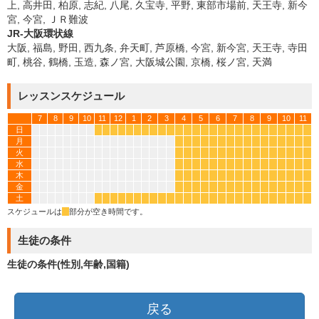
上, 高井田, 柏原, 志紀, 八尾, 久宝寺, 平野, 東部市場前, 天王寺, 新今
宮, 今宮, ＪＲ難波
JR-大阪環状線
大阪, 福島, 野田, 西九条, 弁天町, 芦原橋, 今宮, 新今宮, 天王寺, 寺田
町, 桃谷, 鶴橋, 玉造, 森ノ宮, 大阪城公園, 京橋, 桜ノ宮, 天満
レッスンスケジュール
7
8
9
10
11
12
1
2
3
4
5
6
7
8
9
10
11
日
*
*
*
*
*
*
*
*
*
*
*
*
*
*
*
*
*
*
*
*
*
*
*
*
*
*
月
*
*
*
*
*
*
*
*
*
*
*
*
*
*
*
*
火
*
*
*
*
*
*
*
*
*
*
*
*
*
*
*
*
水
*
*
*
*
*
*
*
*
*
*
*
*
*
*
*
*
木
*
*
*
*
*
*
*
*
*
*
*
*
*
*
*
*
金
*
*
*
*
*
*
*
*
*
*
*
*
*
*
*
*
土
*
*
*
*
*
*
*
*
*
*
*
*
*
*
*
*
*
*
*
*
*
*
*
*
*
*
スケジュールは
*
部分が空き時間です。
生徒の条件
生徒の条件(性別,年齢,国籍)
戻る