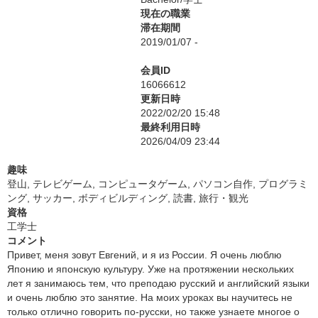
現在の職業
滞在期間
2019/01/07 -
会員ID
16066612
更新日時
2022/02/20 15:48
最終利用日時
2026/04/09 23:44
趣味
登山, テレビゲーム, コンピュータゲーム, パソコン自作, プログラミ
ング, サッカー, ボディビルディング, 読書, 旅行・観光
資格
工学士
コメント
Привет, меня зовут Евгений, и я из России. Я очень люблю
Японию и японскую культуру. Уже на протяжении нескольких
лет я занимаюсь тем, что преподаю русский и английский языки
и очень люблю это занятие. На моих уроках вы научитесь не
только отлично говорить по-русски, но также узнаете многое о