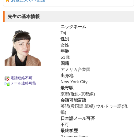
お気に入りへ追加
先生の基本情報
ニックネーム
Taj
性別
女性
年齢
53歳
国籍
アメリカ合衆国
出身地
電話連絡不可
New York City
メール連絡可能
最寄駅
京都(近鉄-京都線)
会話可能言語
英語(母国語,流暢) ウルドゥー語(流
暢)
日本語メール可否
不可
最終学歴
2 year college