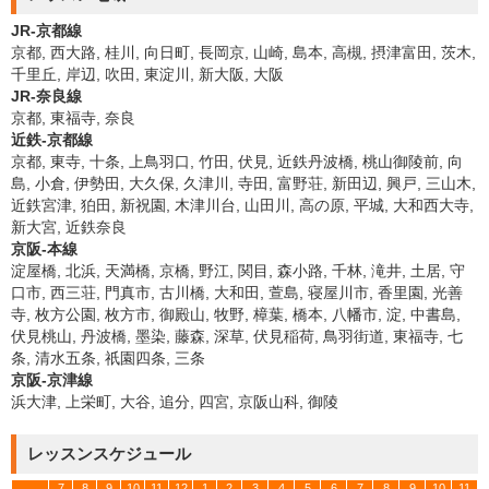
JR-京都線
京都, 西大路, 桂川, 向日町, 長岡京, 山崎, 島本, 高槻, 摂津富田, 茨木,
千里丘, 岸辺, 吹田, 東淀川, 新大阪, 大阪
JR-奈良線
京都, 東福寺, 奈良
近鉄-京都線
京都, 東寺, 十条, 上鳥羽口, 竹田, 伏見, 近鉄丹波橋, 桃山御陵前, 向
島, 小倉, 伊勢田, 大久保, 久津川, 寺田, 富野荘, 新田辺, 興戸, 三山木,
近鉄宮津, 狛田, 新祝園, 木津川台, 山田川, 高の原, 平城, 大和西大寺,
新大宮, 近鉄奈良
京阪-本線
淀屋橋, 北浜, 天満橋, 京橋, 野江, 関目, 森小路, 千林, 滝井, 土居, 守
口市, 西三荘, 門真市, 古川橋, 大和田, 萱島, 寝屋川市, 香里園, 光善
寺, 枚方公園, 枚方市, 御殿山, 牧野, 樟葉, 橋本, 八幡市, 淀, 中書島,
伏見桃山, 丹波橋, 墨染, 藤森, 深草, 伏見稲荷, 鳥羽街道, 東福寺, 七
条, 清水五条, 祇園四条, 三条
京阪-京津線
浜大津, 上栄町, 大谷, 追分, 四宮, 京阪山科, 御陵
レッスンスケジュール
7
8
9
10
11
12
1
2
3
4
5
6
7
8
9
10
11