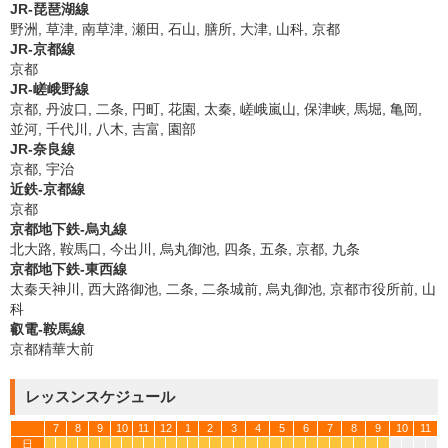
JR-琵琶湖線
野洲, 草津, 南草津, 瀬田, 石山, 膳所, 大津, 山科, 京都
JR-京都線
京都
JR-嵯峨野線
京都, 丹波口, 二条, 円町, 花園, 太秦, 嵯峨嵐山, 保津峡, 馬堀, 亀岡,
並河, 千代川, 八木, 吉富, 園部
JR-奈良線
京都, 宇治
近鉄-京都線
京都
京都地下鉄-烏丸線
北大路, 鞍馬口, 今出川, 烏丸御池, 四条, 五条, 京都, 九条
京都地下鉄-東西線
太秦天神川, 西大路御池, 二条, 二条城前, 烏丸御池, 京都市役所前, 山
科
叡電-鞍馬線
京都精華大前
レッスンスケジュール
7
8
9
10
11
12
1
2
3
4
5
6
7
8
9
10
11
日
*
*
*
*
*
*
*
*
*
*
*
*
*
*
*
*
*
*
*
*
*
*
*
*
*
*
*
*
*
*