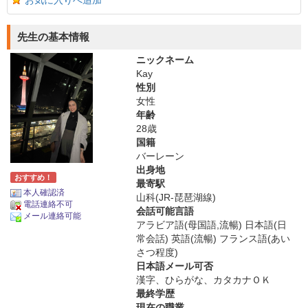
お気に入りへ追加
先生の基本情報
ニックネーム
Kay
性別
女性
年齢
28歳
国籍
バーレーン
出身地
おすすめ！
最寄駅
本人確認済
山科(JR-琵琶湖線)
電話連絡不可
会話可能言語
メール連絡可能
アラビア語(母国語,流暢) 日本語(日
常会話) 英語(流暢) フランス語(あい
さつ程度)
日本語メール可否
漢字、ひらがな、カタカナＯＫ
最終学歴
現在の職業