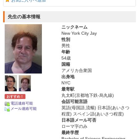
お気に入りへ追加
先生の基本情報
ニックネーム
New York City Jay
性別
男性
年齢
54歳
国籍
アメリカ合衆国
出身地
NYC
最寄駅
丸太町(京都地下鉄-烏丸線)
おすすめ！
会話可能言語
電話連絡可能
英語(母国語,流暢) 日本語(あいさつ
メール連絡可能
程度) スペイン語(あいさつ程度)
日本語メール可否
ローマ字のみ
最終学歴
Bachelor of Science Engineering