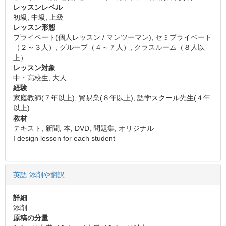
レッスンレベル
初級, 中級, 上級
レッスン形態
プライベート(個人レッスン / マンツーマン), セミプライベート
（２～３人）, グループ（４～７人）, クラスルーム（８人以
上）
レッスン対象
中・高校生, 大人
経験
家庭教師(７年以上), 貿易業(８年以上), 語学スクール先生(４年
以上)
教材
テキスト, 新聞, 本, DVD, 問題集, オリジナル
I design lesson for each student
英語:添削や翻訳
詳細
添削
原稿の分量