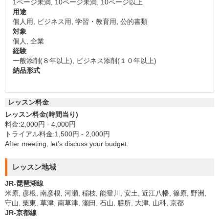
1ページ未満, 10ページ未満, 10ページ以上
用途
個人用, ビジネス用, 学習・教育用, 公的書類
対象
個人, 企業
経験
一般添削(８年以上), ビジネス添削(１０年以上)
納品形式
レッスン料金
レッスン料金(時間当り)
料金:2,000円 - 4,000円
トライアル料金:1,500円 - 2,000円
After meeting, let's discuss your budget.
レッスン地域
JR-琵琶湖線
米原, 彦根, 南彦根, 河瀬, 稲枝, 能登川, 安土, 近江八幡, 篠原, 野洲,
守山, 栗東, 草津, 南草津, 瀬田, 石山, 膳所, 大津, 山科, 京都
JR-京都線