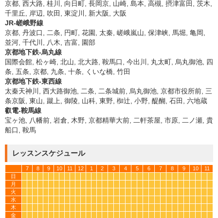
京都, 西大路, 桂川, 向日町, 長岡京, 山崎, 島本, 高槻, 摂津富田, 茨木,
千里丘, 岸辺, 吹田, 東淀川, 新大阪, 大阪
JR-嵯峨野線
京都, 丹波口, 二条, 円町, 花園, 太秦, 嵯峨嵐山, 保津峡, 馬堀, 亀岡,
並河, 千代川, 八木, 吉富, 園部
京都地下鉄-烏丸線
国際会館, 松ヶ崎, 北山, 北大路, 鞍馬口, 今出川, 丸太町, 烏丸御池, 四
条, 五条, 京都, 九条, 十条, くいな橋, 竹田
京都地下鉄-東西線
太秦天神川, 西大路御池, 二条, 二条城前, 烏丸御池, 京都市役所前, 三
条京阪, 東山, 蹴上, 御陵, 山科, 東野, 椥辻, 小野, 醍醐, 石田, 六地蔵
叡電-鞍馬線
宝ヶ池, 八幡前, 岩倉, 木野, 京都精華大前, 二軒茶屋, 市原, 二ノ瀬, 貴
船口, 鞍馬
レッスンスケジュール
7
8
9
10
11
12
1
2
3
4
5
6
7
8
9
10
11
日
*
*
*
*
*
*
*
*
*
*
*
*
*
*
*
*
*
*
*
*
*
*
*
*
*
*
*
*
*
*
*
*
*
*
月
*
*
*
*
*
*
*
*
*
*
*
*
*
*
*
*
*
*
*
*
*
*
*
*
*
*
*
*
*
*
*
*
*
*
火
*
*
*
*
*
*
*
*
*
*
*
*
*
*
*
*
*
*
*
*
*
*
*
*
*
*
*
*
*
*
*
*
*
*
水
*
*
*
*
*
*
*
*
*
*
*
*
*
*
*
*
*
*
*
*
*
*
*
*
*
*
*
*
*
*
*
*
*
*
木
*
*
*
*
*
*
*
*
*
*
*
*
*
*
*
*
*
*
*
*
*
*
*
*
*
*
*
*
*
*
*
*
*
*
金
*
*
*
*
*
*
*
*
*
*
*
*
*
*
*
*
*
*
*
*
*
*
*
*
*
*
*
*
*
*
*
*
*
*