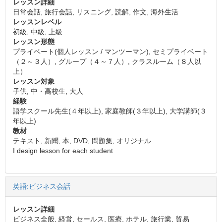
レッスン詳細
日常会話, 旅行会話, リスニング, 読解, 作文, 海外生活
レッスンレベル
初級, 中級, 上級
レッスン形態
プライベート(個人レッスン / マンツーマン), セミプライベート
（２～３人）, グループ（４～７人）, クラスルーム（８人以
上）
レッスン対象
子供, 中・高校生, 大人
経験
語学スクール先生(４年以上), 家庭教師(３年以上), 大学講師(３
年以上)
教材
テキスト, 新聞, 本, DVD, 問題集, オリジナル
I design lesson for each student
英語:ビジネス会話
レッスン詳細
ビジネス全般, 経営, セールス, 医療, ホテル, 旅行業, 貿易