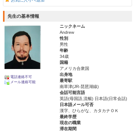
お気に入りへ追加
先生の基本情報
ニックネーム
Andrew
性別
男性
年齢
34歳
国籍
アメリカ合衆国
出身地
電話連絡不可
最寄駅
メール連絡可能
南草津(JR-琵琶湖線)
会話可能言語
英語(母国語,流暢) 日本語(日常会話)
日本語メール可否
漢字、ひらがな、カタカナＯＫ
最終学歴
現在の職業
滞在期間