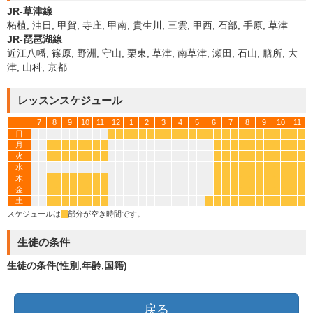
JR-草津線
柘植, 油日, 甲賀, 寺庄, 甲南, 貴生川, 三雲, 甲西, 石部, 手原, 草津
JR-琵琶湖線
近江八幡, 篠原, 野洲, 守山, 栗東, 草津, 南草津, 瀬田, 石山, 膳所, 大
津, 山科, 京都
レッスンスケジュール
7
8
9
10
11
12
1
2
3
4
5
6
7
8
9
10
11
日
*
*
*
*
*
*
*
*
*
*
*
*
*
*
*
*
*
*
*
*
*
*
*
*
月
*
*
*
*
*
*
*
*
*
*
*
*
*
*
*
*
*
*
*
火
*
*
*
*
*
*
*
*
*
*
*
*
*
*
*
*
*
*
*
水
*
*
*
*
*
*
*
*
*
*
*
木
*
*
*
*
*
*
*
*
*
*
*
*
*
*
*
*
*
*
*
金
*
*
*
*
*
*
*
*
*
*
*
*
*
*
*
*
*
*
*
土
*
*
*
*
*
*
*
*
*
*
*
*
*
*
*
*
*
*
*
*
スケジュールは
*
部分が空き時間です。
生徒の条件
生徒の条件(性別,年齢,国籍)
戻る