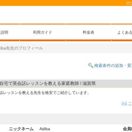
ロ
ス説明
利用ガイド
料金表
よくあ
diba先生のプロフィール
検索条件の追加・変
フェや自宅で英会話レッスンを教える家庭教師 / 滋賀県
会話レッスンを教える先生を格安でご紹介しています。
こ
ニックネーム
Adiba
会員