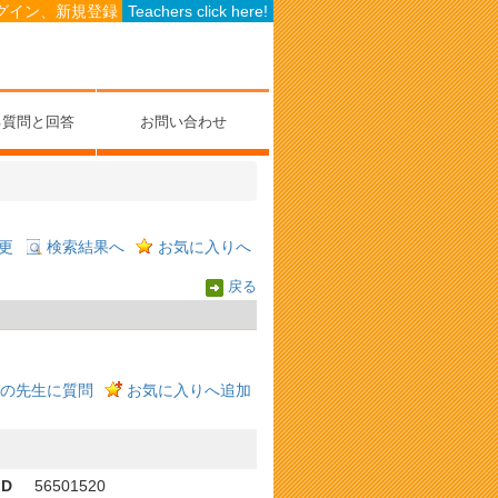
グイン、新規登録
Teachers click here!
る質問と回答
お問い合わせ
更
検索結果へ
お気に入りへ
戻る
の先生に質問
お気に入りへ追加
ID
56501520