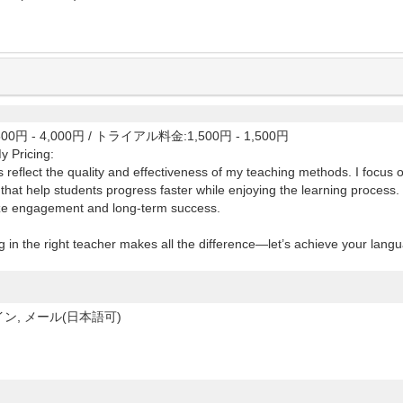
00円 - 4,000円
/
トライアル料金:1,500円 - 1,500円
y Pricing:
 reflect the quality and effectiveness of my teaching methods. I focus 
that help students progress faster while enjoying the learning process. 
e engagement and long-term success.
g in the right teacher makes all the difference—let’s achieve your lang
ン, メール(日本語可)