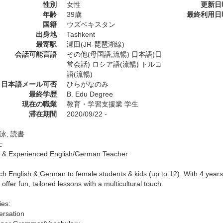
性別
女性
更新日
年齢
39歳
最終利用日
国籍
ウズベキスタン
出身地
Tashkent
最寄駅
瀬田(JR-琵琶湖線)
会話可能言語
その他(母国語,流暢) 日本語(日
常会話) ロシア語(流暢) トルコ
語(流暢)
日本語メール可否
ひらがなのみ
最終学歴
B. Edu Degree
現在の職業
教育・学習支援業 学生
滞在期間
2020/09/22 -
泳, 読書
士
y & Experienced English/German Teacher
ach English & German to female students & kids (up to 12). With 4 years
 offer fun, tailored lessons with a multicultural touch.
ies:
rsation