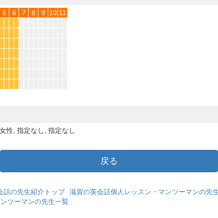
5
6
7
8
9
10
11
*
*
*
*
*
*
*
*
*
*
*
*
*
*
*
*
*
*
*
*
*
*
*
*
*
*
*
*
女性, 指定なし, 指定なし
戻る
会話の先生紹介トップ
滋賀の英会話個人レッスン・マンツーマンの先
マンツーマンの先生一覧