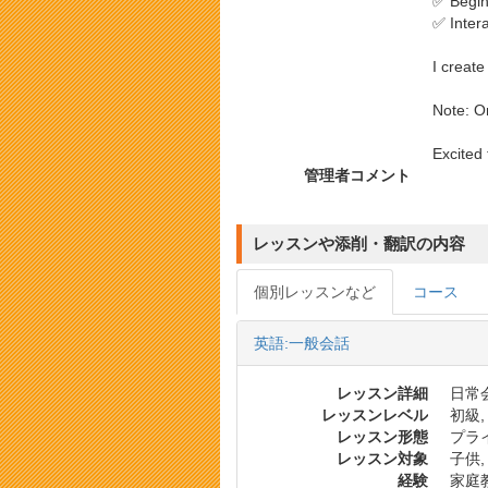
✅ Begi
✅ Intera
I create
Note: O
Excited
管理者コメント
レッスンや添削・翻訳の内容
個別レッスンなど
コース
英語:一般会話
レッスン詳細
日常会
レッスンレベル
初級,
レッスン形態
プラ
レッスン対象
子供,
経験
家庭