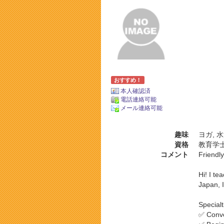
おすすめ！
本人確認済
電話連絡可能
メール連絡可能
趣味
ヨガ, 水
資格
教育学
コメント
Friendl
Hi! I te
Japan, I
Specialt
✅ Conve