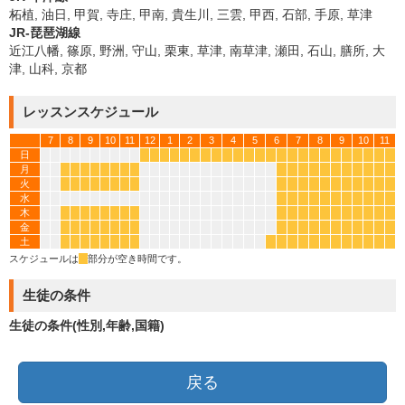
柘植, 油日, 甲賀, 寺庄, 甲南, 貴生川, 三雲, 甲西, 石部, 手原, 草津
JR-琵琶湖線
近江八幡, 篠原, 野洲, 守山, 栗東, 草津, 南草津, 瀬田, 石山, 膳所, 大
津, 山科, 京都
レッスンスケジュール
7
8
9
10
11
12
1
2
3
4
5
6
7
8
9
10
11
日
*
*
*
*
*
*
*
*
*
*
*
*
*
*
*
*
*
*
*
*
*
*
*
*
月
*
*
*
*
*
*
*
*
*
*
*
*
*
*
*
*
*
*
*
火
*
*
*
*
*
*
*
*
*
*
*
*
*
*
*
*
*
*
*
水
*
*
*
*
*
*
*
*
*
*
*
木
*
*
*
*
*
*
*
*
*
*
*
*
*
*
*
*
*
*
*
金
*
*
*
*
*
*
*
*
*
*
*
*
*
*
*
*
*
*
*
土
*
*
*
*
*
*
*
*
*
*
*
*
*
*
*
*
*
*
*
*
スケジュールは
*
部分が空き時間です。
生徒の条件
生徒の条件(性別,年齢,国籍)
戻る