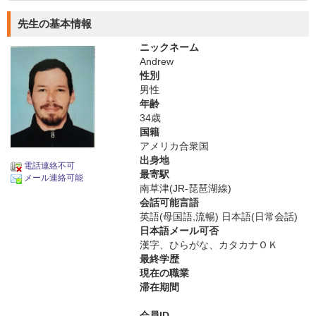
先生の基本情報
ニックネーム
Andrew
性別
男性
年齢
34歳
国籍
アメリカ合衆国
出身地
電話連絡不可
最寄駅
メール連絡可能
南草津(JR-琵琶湖線)
会話可能言語
英語(母国語,流暢) 日本語(日常会話)
日本語メール可否
漢字、ひらがな、カタカナＯＫ
最終学歴
現在の職業
滞在期間
会員ID