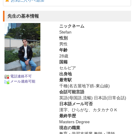
お気に入りへ追加
先生の基本情報
ニックネーム
Stefan
性別
男性
年齢
28歳
国籍
セルビア
出身地
電話連絡不可
最寄駅
メール連絡可能
千種(名古屋地下鉄-東山線)
会話可能言語
英語(母国語,流暢) 日本語(日常会話)
日本語メール可否
漢字、ひらがな、カタカナＯＫ
最終学歴
Masters Degree
現在の職業
教育・学習支援業 教師・講師