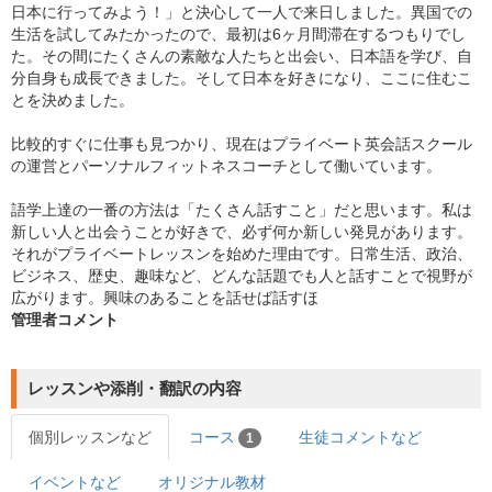
日本に行ってみよう！」と決心して一人で来日しました。異国での
生活を試してみたかったので、最初は6ヶ月間滞在するつもりでし
た。その間にたくさんの素敵な人たちと出会い、日本語を学び、自
分自身も成長できました。そして日本を好きになり、ここに住むこ
とを決めました。
比較的すぐに仕事も見つかり、現在はプライベート英会話スクール
の運営とパーソナルフィットネスコーチとして働いています。
語学上達の一番の方法は「たくさん話すこと」だと思います。私は
新しい人と出会うことが好きで、必ず何か新しい発見があります。
それがプライベートレッスンを始めた理由です。日常生活、政治、
ビジネス、歴史、趣味など、どんな話題でも人と話すことで視野が
広がります。興味のあることを話せば話すほ
管理者コメント
レッスンや添削・翻訳の内容
個別レッスンなど
コース
生徒コメントなど
1
イベントなど
オリジナル教材