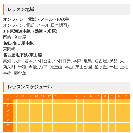
レッスン地域
オンライン・電話・メール・FAX等
オンライン, 電話, メール(日本語可)
JR-東海道本線（熱海～米原）
岡崎, 名古屋
名鉄-名古屋本線
東岡崎
名古屋地下鉄-東山線
高畑, 八田, 岩塚, 中村公園, 中村日赤, 本陣, 亀島, 名古屋, 伏見, 栄,
新栄町, 千種, 今池, 池下, 覚王山, 本山, 東山公園, 星ヶ丘, 一社, 上社,
本郷, 藤が丘
レッスンスケジュール
7
8
9
10
11
12
1
2
3
4
5
6
7
8
9
10
11
日
*
*
*
*
*
*
*
*
*
*
*
*
*
*
*
*
*
*
*
*
*
*
*
*
*
*
*
*
*
*
*
*
*
*
月
*
*
*
*
*
*
*
*
*
*
*
*
*
*
*
*
*
*
*
*
*
*
*
*
*
*
*
*
*
*
*
*
*
*
火
*
*
*
*
*
*
*
*
*
*
*
*
*
*
*
*
*
*
*
*
*
*
*
*
*
*
*
*
*
*
*
*
*
*
水
*
*
*
*
*
*
*
*
*
*
*
*
*
*
*
*
*
*
*
*
*
*
*
*
*
*
*
*
*
*
*
*
*
*
木
*
*
*
*
*
*
*
*
*
*
*
*
*
*
*
*
*
*
*
*
*
*
*
*
*
*
*
*
*
*
*
*
*
*
金
*
*
*
*
*
*
*
*
*
*
*
*
*
*
*
*
*
*
*
*
*
*
*
*
*
*
*
*
*
*
*
*
*
*
土
*
*
*
*
*
*
*
*
*
*
*
*
*
*
*
*
*
*
*
*
*
*
*
*
*
*
*
*
*
*
*
*
*
*