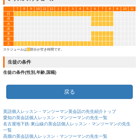
7
8
9
10
11
12
1
2
3
4
5
6
7
8
9
10
11
日
*
*
*
*
*
*
*
*
*
*
*
*
*
*
*
*
*
*
*
*
*
*
*
*
*
*
*
*
月
*
*
*
*
*
*
火
*
*
*
*
*
*
水
木
*
*
*
*
*
*
金
*
*
*
*
*
*
土
*
*
*
*
*
*
*
*
*
*
*
*
*
*
*
*
*
*
*
*
*
*
*
*
*
*
*
*
スケジュールは
*
部分が空き時間です。
生徒の条件
生徒の条件(性別,年齢,国籍)
戻る
英語個人レッスン・マンツーマン英会話の先生紹介トップ
愛知の英会話個人レッスン・マンツーマンの先生一覧
名古屋地下鉄-東山線の英会話個人レッスン・マンツーマンの先生
一覧
高畑の英会話個人レッスン・マンツーマンの先生一覧