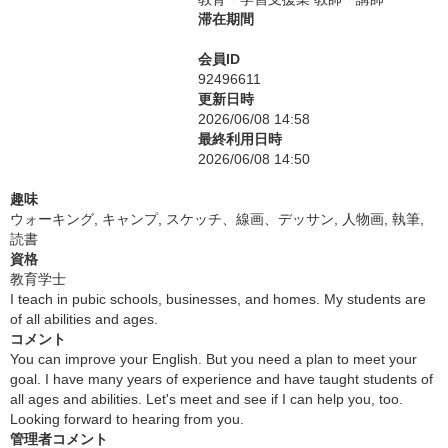
滞在期間
会員ID
92496611
更新日時
2026/06/08 14:58
最終利用日時
2026/06/08 14:50
趣味
ウォーキング, キャンプ, スケッチ、線画、デッサン, 人物画, 執筆,
読書
資格
教育学士
I teach in pubic schools, businesses, and homes. My students are
of all abilities and ages.
コメント
You can improve your English. But you need a plan to meet your
goal. I have many years of experience and have taught students of
all ages and abilities. Let's meet and see if I can help you, too.
Looking forward to hearing from you.
管理者コメント