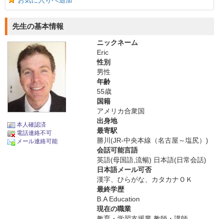
お気に入りへ追加
先生の基本情報
ニックネーム
Eric
性別
男性
年齢
55歳
国籍
アメリカ合衆国
出身地
本人確認済
最寄駅
電話連絡不可
勝川(JR-中央本線（名古屋～塩尻）)
メール連絡可能
会話可能言語
英語(母国語,流暢) 日本語(日常会話)
日本語メール可否
漢字、ひらがな、カタカナＯＫ
最終学歴
B.A Education
現在の職業
教育・学習支援業 教師・講師