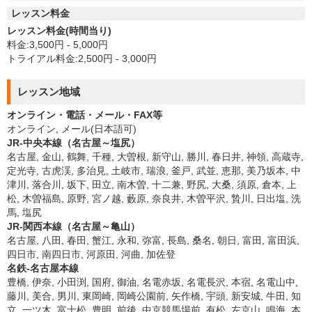
レッスン料金
レッスン料金(時間当り)
料金:3,500円 - 5,000円
トライアル料金:2,500円 - 3,000円
レッスン地域
オンライン・電話・メール・FAX等
オンライン, メール(日本語可)
JR-中央本線（名古屋～塩尻）
名古屋, 金山, 鶴舞, 千種, 大曽根, 新守山, 勝川, 春日井, 神領, 高蔵寺,
定光寺, 古虎渓, 多治見, 土岐市, 瑞浪, 釜戸, 武並, 恵那, 美乃坂本, 中
津川, 落合川, 坂下, 田立, 南木曽, 十二兼, 野尻, 大桑, 須原, 倉本, 上
松, 木曽福島, 原野, 宮ノ越, 藪原, 奈良井, 木曽平沢, 贄川, 日出塩, 洗
馬, 塩尻
JR-関西本線（名古屋～亀山）
名古屋, 八田, 春田, 蟹江, 永和, 弥富, 長島, 桑名, 朝日, 富田, 富田浜,
四日市, 南四日市, 河原田, 河曲, 加佐登
名鉄-名古屋本線
豊橋, 伊奈, 小田渕, 国府, 御油, 名電赤坂, 名電長沢, 本宿, 名電山中,
藤川, 美合, 男川, 東岡崎, 岡崎公園前, 矢作橋, 宇頭, 新安城, 牛田, 知
立, 一ツ木, 富士松, 豊明, 前後, 中京競馬場前, 有松, 左京山, 鳴海, 本