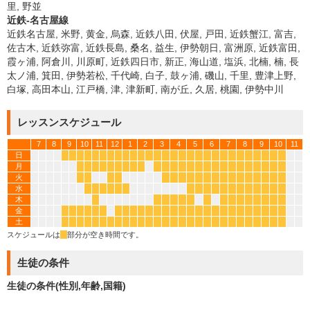
里, 野並
近鉄-名古屋線
近鉄名古屋, 米野, 黄金, 烏森, 近鉄八田, 伏屋, 戸田, 近鉄蟹江, 富吉,
佐古木, 近鉄弥富, 近鉄長島, 桑名, 益生, 伊勢朝日, 富洲原, 近鉄富田,
霞ヶ浦, 阿倉川, 川原町, 近鉄四日市, 新正, 海山道, 塩浜, 北楠, 楠, 長
太ノ浦, 箕田, 伊勢若松, 千代崎, 白子, 鼓ヶ浦, 磯山, 千里, 豊津上野,
白塚, 高田本山, 江戸橋, 津, 津新町, 南が丘, 久居, 桃園, 伊勢中川
レッスンスケジュール
7
8
9
10
11
12
1
2
3
4
5
6
7
8
9
10
11
日
*
*
*
*
*
*
*
*
*
*
*
*
*
*
*
*
*
*
*
*
*
*
*
*
*
*
*
*
月
*
*
*
*
*
*
*
*
*
*
*
*
*
*
*
*
*
*
*
*
*
*
*
*
*
火
*
*
*
*
*
*
*
*
*
*
*
*
*
*
*
*
*
*
*
水
*
*
*
*
*
*
*
*
*
*
*
*
*
*
*
*
*
*
木
*
*
*
*
*
*
*
*
*
*
*
*
*
*
*
金
*
*
*
*
*
*
*
*
*
*
*
*
*
*
*
*
*
*
*
*
*
*
*
*
*
*
*
土
*
*
*
*
*
*
*
*
*
*
*
*
*
*
*
*
*
*
*
*
*
*
*
*
*
*
*
*
スケジュールは
*
部分が空き時間です。
生徒の条件
生徒の条件(性別,年齢,国籍)