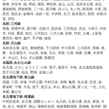
星崎, 本笠寺, 桜, 呼続, 堀田, 神宮前, 金山, 山王, 名鉄名古屋, 栄生,
東枇杷島, 西枇杷島, 二ツ杁, 新川橋, 須ヶ口, 丸ノ内, 新清洲, 大里, 国
府宮, 島氏永, 妙興寺, 名鉄一宮, 今伊勢, 石刀, 新木曽川, 黒田, 木曽川
堤, 笠松
名鉄-三河線
碧南, 碧南中央, 新川町, 北新川, 高浜港, 三河高浜, 吉浜, 小垣江, 刈谷
市, 刈谷, 重原, 知立, 三河知立, 三河八橋, 若林, 竹村, 土橋, 上挙母,
豊田市, 梅坪, 越戸, 平戸橋, 猿投
名鉄-犬山線
名鉄名古屋, 栄生, 東枇杷島, 下小田井, 中小田井, 上小田井, 西春, 徳
重・名古屋芸大, 大山寺, 岩倉, 石仏, 布袋, 江南, 柏森, 扶桑, 木津用
水, 犬山口, 犬山, 犬山遊園, 新鵜沼
名臨高-あおなみ線
名古屋, ささしまライブ, 小本, 荒子, 南荒子, 中島, 名古屋競馬場前,
荒子川公園, 稲永, 野跡, 金城ふ頭
名古屋地下鉄-東山線
高畑, 八田, 岩塚, 中村公園, 中村日赤, 本陣, 亀島, 名古屋, 伏見, 栄,
新栄町, 千種, 今池, 池下, 覚王山, 本山, 東山公園, 星ヶ丘, 一社, 上社,
本郷, 藤が丘
名古屋地下鉄-桜通線
中村区役所, 名古屋, 国際センター, 丸の内, 久屋大通, 高岳, 車道, 今
池, 吹上, 御器所, 桜山, 瑞穂区役所, 瑞穂運動場西, 新瑞橋, 桜本町, 鶴