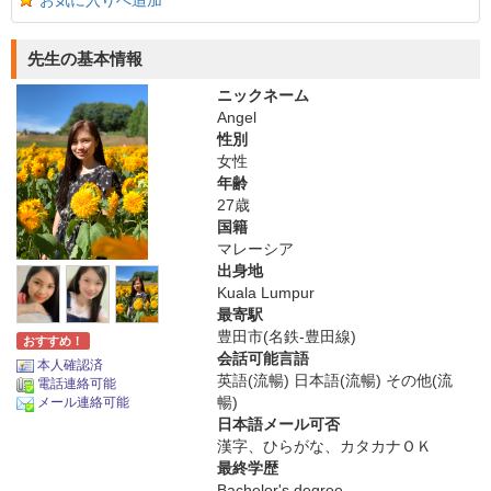
お気に入りへ追加
先生の基本情報
ニックネーム
Angel
性別
女性
年齢
27歳
国籍
マレーシア
出身地
Kuala Lumpur
最寄駅
豊田市(名鉄-豊田線)
おすすめ！
会話可能言語
本人確認済
英語(流暢) 日本語(流暢) その他(流
電話連絡可能
暢)
メール連絡可能
日本語メール可否
漢字、ひらがな、カタカナＯＫ
最終学歴
Bachelor's degree