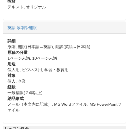
教材
テキスト, オリジナル
英語:添削や翻訳
詳細
添削, 翻訳(日本語→英語), 翻訳(英語→日本語)
原稿の分量
1ページ未満, 10ページ未満
用途
個人用, ビジネス用, 学習・教育用
対象
個人, 企業
経験
一般翻訳(２年以上)
納品形式
メール（本文内に記載）, MS Wordファイル, MS PowerPointフ
ァイル
レッスン料金