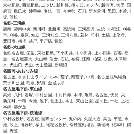
東枇杷島, 西枇杷島, 二ツ杁, 新川橋, 須ヶ口, 丸ノ内, 新清洲, 大里, 国
府宮, 島氏永, 妙興寺, 名鉄一宮, 今伊勢, 石刀, 新木曽川, 黒田, 木曽川
堤, 笠松
名鉄-三河線
碧南, 碧南中央, 新川町, 北新川, 高浜港, 三河高浜, 吉浜, 小垣江, 刈谷
市, 刈谷, 重原, 知立, 三河知立, 三河八橋, 若林, 竹村, 土橋, 上挙母,
豊田市, 梅坪, 越戸, 平戸橋, 猿投
名鉄-犬山線
名鉄名古屋, 栄生, 東枇杷島, 下小田井, 中小田井, 上小田井, 西春, 徳
重・名古屋芸大, 大山寺, 岩倉, 石仏, 布袋, 江南, 柏森, 扶桑, 木津用
水, 犬山口, 犬山, 犬山遊園, 新鵜沼
名臨高-あおなみ線
名古屋, ささしまライブ, 小本, 荒子, 南荒子, 中島, 名古屋競馬場前,
荒子川公園, 稲永, 野跡, 金城ふ頭
名古屋地下鉄-東山線
高畑, 八田, 岩塚, 中村公園, 中村日赤, 本陣, 亀島, 名古屋, 伏見, 栄,
新栄町, 千種, 今池, 池下, 覚王山, 本山, 東山公園, 星ヶ丘, 一社, 上社,
本郷, 藤が丘
名古屋地下鉄-桜通線
中村区役所, 名古屋, 国際センター, 丸の内, 久屋大通, 高岳, 車道, 今
池, 吹上, 御器所, 桜山, 瑞穂区役所, 瑞穂運動場西, 新瑞橋, 桜本町, 鶴
里, 野並