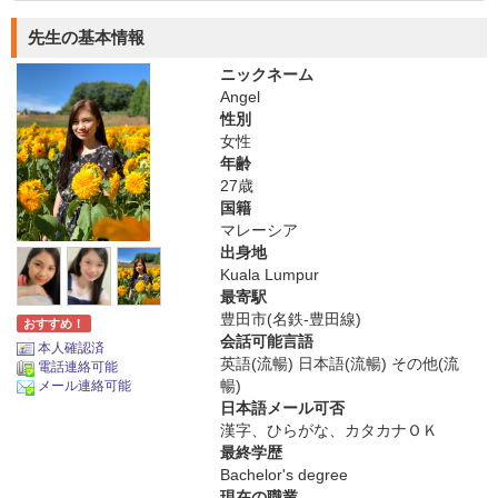
先生の基本情報
ニックネーム
Angel
性別
女性
年齢
27歳
国籍
マレーシア
出身地
Kuala Lumpur
最寄駅
豊田市(名鉄-豊田線)
おすすめ！
会話可能言語
本人確認済
英語(流暢) 日本語(流暢) その他(流
電話連絡可能
暢)
メール連絡可能
日本語メール可否
漢字、ひらがな、カタカナＯＫ
最終学歴
Bachelor's degree
現在の職業