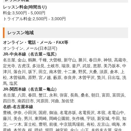
レッスン料金(時間当り)
料金:3,500円 - 5,000円
トライアル料金:2,500円 - 3,000円
レッスン地域
オンライン・電話・メール・FAX等
オンライン, メール(日本語可)
JR-中央本線（名古屋～塩尻）
名古屋, 金山, 鶴舞, 千種, 大曽根, 新守山, 勝川, 春日井, 神領, 高蔵寺,
定光寺, 古虎渓, 多治見, 土岐市, 瑞浪, 釜戸, 武並, 恵那, 美乃坂本, 中
津川, 落合川, 坂下, 田立, 南木曽, 十二兼, 野尻, 大桑, 須原, 倉本, 上
松, 木曽福島, 原野, 宮ノ越, 藪原, 奈良井, 木曽平沢, 贄川, 日出塩, 洗
馬, 塩尻
JR-関西本線（名古屋～亀山）
名古屋, 八田, 春田, 蟹江, 永和, 弥富, 長島, 桑名, 朝日, 富田, 富田浜,
四日市, 南四日市, 河原田, 河曲, 加佐登
名鉄-名古屋本線
豊橋, 伊奈, 小田渕, 国府, 御油, 名電赤坂, 名電長沢, 本宿, 名電山中,
藤川, 美合, 男川, 東岡崎, 岡崎公園前, 矢作橋, 宇頭, 新安城, 牛田, 知
立, 一ツ木, 富士松, 豊明, 前後, 中京競馬場前, 有松, 左京山, 鳴海, 本
星崎, 本笠寺, 桜, 呼続, 堀田, 神宮前, 金山, 山王, 名鉄名古屋, 栄生,