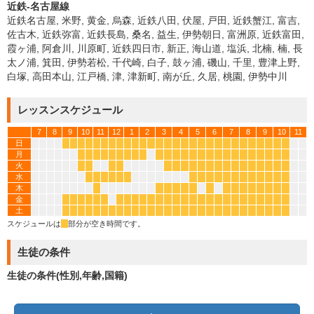
近鉄-名古屋線
近鉄名古屋, 米野, 黄金, 烏森, 近鉄八田, 伏屋, 戸田, 近鉄蟹江, 富吉,
佐古木, 近鉄弥富, 近鉄長島, 桑名, 益生, 伊勢朝日, 富洲原, 近鉄富田,
霞ヶ浦, 阿倉川, 川原町, 近鉄四日市, 新正, 海山道, 塩浜, 北楠, 楠, 長
太ノ浦, 箕田, 伊勢若松, 千代崎, 白子, 鼓ヶ浦, 磯山, 千里, 豊津上野,
白塚, 高田本山, 江戸橋, 津, 津新町, 南が丘, 久居, 桃園, 伊勢中川
レッスンスケジュール
7
8
9
10
11
12
1
2
3
4
5
6
7
8
9
10
11
日
*
*
*
*
*
*
*
*
*
*
*
*
*
*
*
*
*
*
*
*
*
*
*
*
*
*
*
*
月
*
*
*
*
*
*
*
*
*
*
*
*
*
*
*
*
*
*
*
*
*
*
*
*
*
火
*
*
*
*
*
*
*
*
*
*
*
*
*
*
*
*
*
*
*
水
*
*
*
*
*
*
*
*
*
*
*
*
*
*
*
*
*
*
木
*
*
*
*
*
*
*
*
*
*
*
*
*
*
*
金
*
*
*
*
*
*
*
*
*
*
*
*
*
*
*
*
*
*
*
*
*
*
*
*
*
*
*
土
*
*
*
*
*
*
*
*
*
*
*
*
*
*
*
*
*
*
*
*
*
*
*
*
*
*
*
*
スケジュールは
*
部分が空き時間です。
生徒の条件
生徒の条件(性別,年齢,国籍)