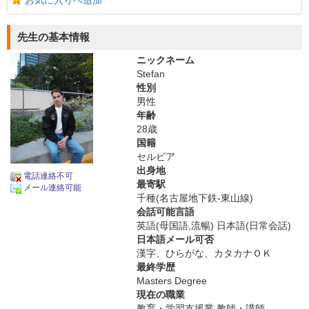
お気に入りへ追加
先生の基本情報
ニックネーム
Stefan
性別
男性
年齢
28歳
国籍
セルビア
出身地
電話連絡不可
最寄駅
メール連絡可能
千種(名古屋地下鉄-東山線)
会話可能言語
英語(母国語,流暢) 日本語(日常会話)
日本語メール可否
漢字、ひらがな、カタカナＯＫ
最終学歴
Masters Degree
現在の職業
教育・学習支援業 教師・講師