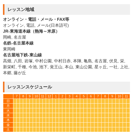
レッスン地域
オンライン・電話・メール・FAX等
オンライン, 電話, メール(日本語可)
JR-東海道本線（熱海～米原）
岡崎, 名古屋
名鉄-名古屋本線
東岡崎
名古屋地下鉄-東山線
高畑, 八田, 岩塚, 中村公園, 中村日赤, 本陣, 亀島, 名古屋, 伏見, 栄,
新栄町, 千種, 今池, 池下, 覚王山, 本山, 東山公園, 星ヶ丘, 一社, 上社,
本郷, 藤が丘
レッスンスケジュール
7
8
9
10
11
12
1
2
3
4
5
6
7
8
9
10
11
日
*
*
*
*
*
*
*
*
*
*
*
*
*
*
*
*
*
*
*
*
*
*
*
*
*
*
*
*
*
*
*
*
*
*
月
*
*
*
*
*
*
*
*
*
*
*
*
*
*
*
*
*
*
*
*
*
*
*
*
*
*
*
*
*
*
*
*
*
*
火
*
*
*
*
*
*
*
*
*
*
*
*
*
*
*
*
*
*
*
*
*
*
*
*
*
*
*
*
*
*
*
*
*
*
水
*
*
*
*
*
*
*
*
*
*
*
*
*
*
*
*
*
*
*
*
*
*
*
*
*
*
*
*
*
*
*
*
*
*
木
*
*
*
*
*
*
*
*
*
*
*
*
*
*
*
*
*
*
*
*
*
*
*
*
*
*
*
*
*
*
*
*
*
*
金
*
*
*
*
*
*
*
*
*
*
*
*
*
*
*
*
*
*
*
*
*
*
*
*
*
*
*
*
*
*
*
*
*
*
土
*
*
*
*
*
*
*
*
*
*
*
*
*
*
*
*
*
*
*
*
*
*
*
*
*
*
*
*
*
*
*
*
*
*