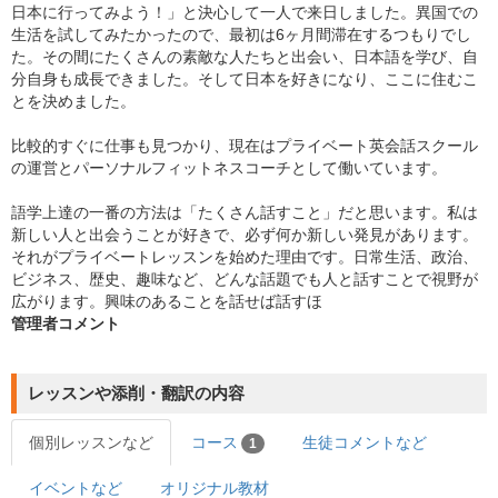
日本に行ってみよう！」と決心して一人で来日しました。異国での
生活を試してみたかったので、最初は6ヶ月間滞在するつもりでし
た。その間にたくさんの素敵な人たちと出会い、日本語を学び、自
分自身も成長できました。そして日本を好きになり、ここに住むこ
とを決めました。
比較的すぐに仕事も見つかり、現在はプライベート英会話スクール
の運営とパーソナルフィットネスコーチとして働いています。
語学上達の一番の方法は「たくさん話すこと」だと思います。私は
新しい人と出会うことが好きで、必ず何か新しい発見があります。
それがプライベートレッスンを始めた理由です。日常生活、政治、
ビジネス、歴史、趣味など、どんな話題でも人と話すことで視野が
広がります。興味のあることを話せば話すほ
管理者コメント
レッスンや添削・翻訳の内容
個別レッスンなど
コース
生徒コメントなど
1
イベントなど
オリジナル教材