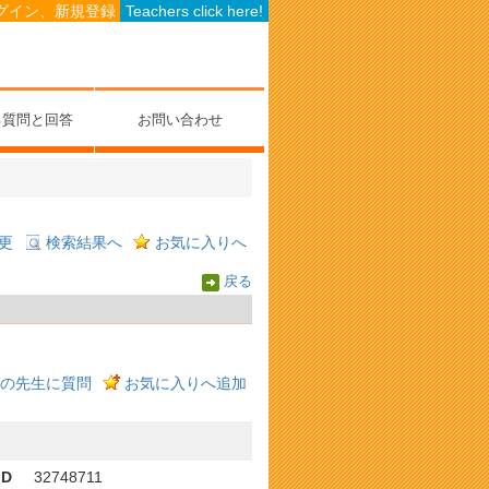
グイン、新規登録
Teachers click here!
る質問と回答
お問い合わせ
更
検索結果へ
お気に入りへ
戻る
の先生に質問
お気に入りへ追加
ID
32748711