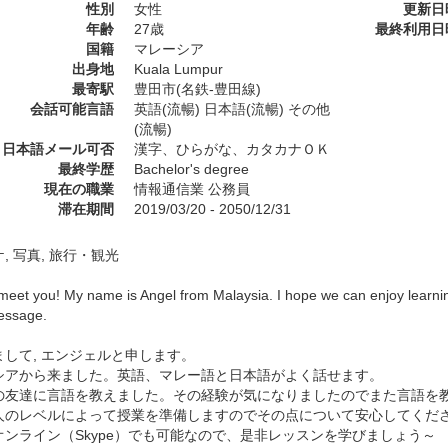
性別
女性
更新日
年齢
27歳
最終利用日
国籍
マレーシア
出身地
Kuala Lumpur
最寄駅
豊田市(名鉄-豊田線)
会話可能言語
英語(流暢) 日本語(流暢) その他
(流暢)
日本語メール可否
漢字、ひらがな、カタカナＯＫ
最終学歴
Bachelor's degree
現在の職業
情報通信業 公務員
滞在期間
2019/03/20 - 2050/12/31
, 写真, 旅行・観光
 meet you! My name is Angel from Malaysia. I hope we can enjoy learnin
essage.
まして, エンジェルと申します。
シアから来ました。英語、マレー語と日本語がよく話せます。
の友達に言語を教えました。その経験が気になりましたのでまた言語を
人のレベルによって授業を準備しますのでその点について安心してくだ
オンライン（Skype）でも可能なので、是非レッスンを学びましょう～