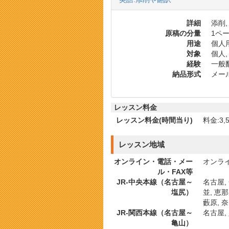
詳細
添削,
原稿の分量
1ペー
用途
個人
対象
個人,
経験
一般
納品形式
メール
レッスン料金
レッスン料金(時間当り)
料金:3,5
レッスン地域
オンライン・電話・メー
オンライ
ル・FAX等
JR-中央本線（名古屋～
名古屋, 
塩尻）
並, 恵那
藪原, 奈
JR-関西本線（名古屋～
名古屋, 
亀山）