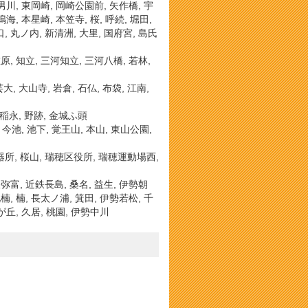
 男川, 東岡崎, 岡崎公園前, 矢作橋, 宇
鳴海, 本星崎, 本笠寺, 桜, 呼続, 堀田,
, 丸ノ内, 新清洲, 大里, 国府宮, 島氏
原, 知立, 三河知立, 三河八橋, 若林,
 大山寺, 岩倉, 石仏, 布袋, 江南,
稲永, 野跡, 金城ふ頭
, 今池, 池下, 覚王山, 本山, 東山公園,
御器所, 桜山, 瑞穂区役所, 瑞穂運動場西,
鉄弥富, 近鉄長島, 桑名, 益生, 伊勢朝
楠, 楠, 長太ノ浦, 箕田, 伊勢若松, 千
南が丘, 久居, 桃園, 伊勢中川