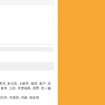
虎渓, 多治見, 土岐市, 瑞浪, 釜戸, 武
, 倉本, 上松, 木曽福島, 原野, 宮ノ越,
南四日市, 河原田, 河曲, 加佐登