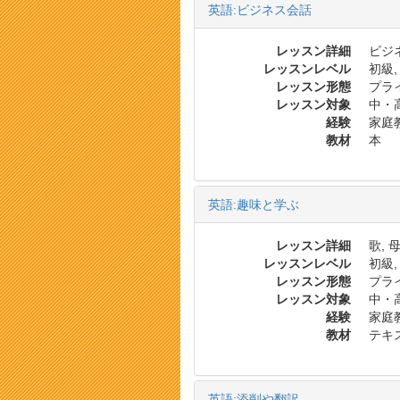
英語:ビジネス会話
レッスン詳細
ビジネ
レッスンレベル
初級,
レッスン形態
プラ
レッスン対象
中・
経験
家庭
教材
本
英語:趣味と学ぶ
レッスン詳細
歌,
レッスンレベル
初級,
レッスン形態
プラ
レッスン対象
中・
経験
家庭
教材
テキ
英語:添削や翻訳