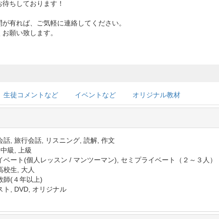
お待ちしております！
問が有れば、ご気軽に連絡してください。
くお願い致します。
生徒コメントなど
イベントなど
オリジナル教材
話, 旅行会話, リスニング, 読解, 作文
 中級, 上級
イベート(個人レッスン / マンツーマン), セミプライベート（２～３人）
高校生, 大人
教師(４年以上)
ト, DVD, オリジナル