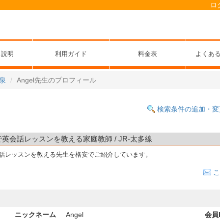
ロ
ス説明
利用ガイド
料金表
よくあ
泉
Angel先生のプロフィール
検索条件の追加・変
宅で英会話レッスンを教える家庭教師 / JR-太多線
会話レッスンを教える先生を格安でご紹介しています。
こ
ニックネーム
Angel
会員