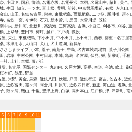
奈, 小田渕, 国府, 御油, 名電赤坂, 名電長沢, 本宿, 名電山中, 藤川, 美合,
城, 牛田, 知立, 一ツ木, 富士松, 豊明, 前後, 中京競馬場前, 有松, 左京山, 
金山, 山王, 名鉄名古屋, 栄生, 東枇杷島, 西枇杷島, 二ツ杁, 新川橋, 須ヶ口
寺, 名鉄一宮, 今伊勢, 石刀, 新木曽川, 黒田, 木曽川堤, 笠松
南中央, 新川町, 北新川, 高浜港, 三河高浜, 吉浜, 小垣江, 刈谷市, 刈谷, 重
橋, 上挙母, 豊田市, 梅坪, 越戸, 平戸橋, 猿投
屋, 栄生, 東枇杷島, 下小田井, 中小田井, 上小田井, 西春, 徳重・名古屋芸大,
扶桑, 木津用水, 犬山口, 犬山, 犬山遊園, 新鵜沼
 ささしまライブ, 小本, 荒子, 南荒子, 中島, 名古屋競馬場前, 荒子川公園, 
田, 岩塚, 中村公園, 中村日赤, 本陣, 亀島, 名古屋, 伏見, 栄, 新栄町, 千種
一社, 上社, 本郷, 藤が丘
所, 名古屋, 国際センター, 丸の内, 久屋大通, 高岳, 車道, 今池, 吹上, 
 桜本町, 鶴里, 野並
, 米野, 黄金, 烏森, 近鉄八田, 伏屋, 戸田, 近鉄蟹江, 富吉, 佐古木, 近
原, 近鉄富田, 霞ヶ浦, 阿倉川, 川原町, 近鉄四日市, 新正, 海山道, 塩浜, 北
子, 鼓ヶ浦, 磯山, 千里, 豊津上野, 白塚, 高田本山, 江戸橋, 津, 津新町, 
5
6
7
8
9
10
11
*
*
*
*
*
*
*
*
*
*
*
*
*
*
*
*
*
*
*
*
*
*
*
*