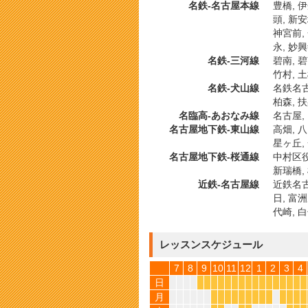
名鉄-名古屋本線
豊橋, 伊
頭, 新安
神宮前, 
永, 妙興
名鉄-三河線
碧南, 碧
竹村, 土
名鉄-犬山線
名鉄名古
柏森, 
名臨高-あおなみ線
名古屋,
名古屋地下鉄-東山線
高畑, 八
星ヶ丘, 
名古屋地下鉄-桜通線
中村区役
新瑞橋,
近鉄-名古屋線
近鉄名古屋
日, 富洲
代崎, 白
レッスンスケジュール
7
8
9
10
11
12
1
2
3
4
日
*
*
*
*
*
*
*
*
*
*
*
*
*
*
*
*
月
*
*
*
*
*
*
*
*
*
*
*
*
*