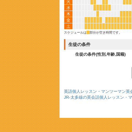
火
*
*
*
*
*
*
*
水
*
*
*
*
*
*
木
*
*
*
*
*
金
*
*
*
*
*
*
*
*
*
*
*
*
*
*
*
土
*
*
*
*
*
*
*
*
*
*
*
*
*
*
*
*
スケジュールは
*
部分が空き時間です。
生徒の条件
生徒の条件(性別,年齢,国籍)
英語個人レッスン・マンツーマン英
JR-太多線の英会話個人レッスン・