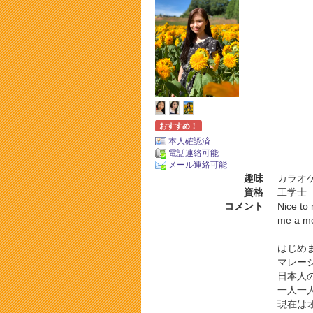
おすすめ！
本人確認済
電話連絡可能
メール連絡可能
趣味
カラオケ
資格
工学士
コメント
Nice to
me a m
はじめ
マレー
日本人
一人一
現在は