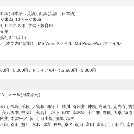
 翻訳(日本語→英語), 翻訳(英語→日本語)
ジ未満, 10ページ未満
用, ビジネス用, 学習・教育用
 企業
翻訳(２年以上)
（本文内に記載）, MS Wordファイル, MS PowerPointファイル
00円 - 5,000円
/
トライアル料金:2,500円 - 3,000円
ン, メール(日本語可)
金山, 鶴舞, 千種, 大曽根, 新守山, 勝川, 春日井, 神領, 高蔵寺, 定光寺, 古
, 美乃坂本, 中津川, 落合川, 坂下, 田立, 南木曽, 十二兼, 野尻, 大桑, 須原
良井, 木曽平沢, 贄川, 日出塩, 洗馬, 塩尻
八田, 春田, 蟹江, 永和, 弥富, 長島, 桑名, 朝日, 富田, 富田浜, 四日市, 