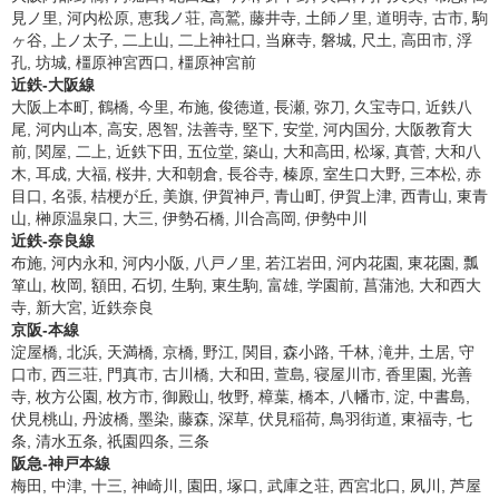
見ノ里, 河内松原, 恵我ノ荘, 高鷲, 藤井寺, 土師ノ里, 道明寺, 古市, 駒
ヶ谷, 上ノ太子, 二上山, 二上神社口, 当麻寺, 磐城, 尺土, 高田市, 浮
孔, 坊城, 橿原神宮西口, 橿原神宮前
近鉄-大阪線
大阪上本町, 鶴橋, 今里, 布施, 俊徳道, 長瀬, 弥刀, 久宝寺口, 近鉄八
尾, 河内山本, 高安, 恩智, 法善寺, 堅下, 安堂, 河内国分, 大阪教育大
前, 関屋, 二上, 近鉄下田, 五位堂, 築山, 大和高田, 松塚, 真菅, 大和八
木, 耳成, 大福, 桜井, 大和朝倉, 長谷寺, 榛原, 室生口大野, 三本松, 赤
目口, 名張, 桔梗が丘, 美旗, 伊賀神戸, 青山町, 伊賀上津, 西青山, 東青
山, 榊原温泉口, 大三, 伊勢石橋, 川合高岡, 伊勢中川
近鉄-奈良線
布施, 河内永和, 河内小阪, 八戸ノ里, 若江岩田, 河内花園, 東花園, 瓢
箪山, 枚岡, 額田, 石切, 生駒, 東生駒, 富雄, 学園前, 菖蒲池, 大和西大
寺, 新大宮, 近鉄奈良
京阪-本線
淀屋橋, 北浜, 天満橋, 京橋, 野江, 関目, 森小路, 千林, 滝井, 土居, 守
口市, 西三荘, 門真市, 古川橋, 大和田, 萱島, 寝屋川市, 香里園, 光善
寺, 枚方公園, 枚方市, 御殿山, 牧野, 樟葉, 橋本, 八幡市, 淀, 中書島,
伏見桃山, 丹波橋, 墨染, 藤森, 深草, 伏見稲荷, 鳥羽街道, 東福寺, 七
条, 清水五条, 祇園四条, 三条
阪急-神戸本線
梅田, 中津, 十三, 神崎川, 園田, 塚口, 武庫之荘, 西宮北口, 夙川, 芦屋