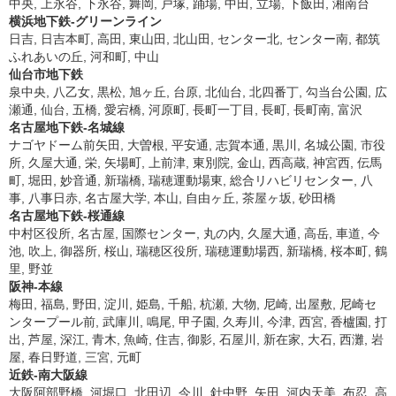
中央, 上永谷, 下永谷, 舞岡, 戸塚, 踊場, 中田, 立場, 下飯田, 湘南台
横浜地下鉄-グリーンライン
日吉, 日吉本町, 高田, 東山田, 北山田, センター北, センター南, 都筑
ふれあいの丘, 河和町, 中山
仙台市地下鉄
泉中央, 八乙女, 黒松, 旭ヶ丘, 台原, 北仙台, 北四番丁, 勾当台公園, 広
瀬通, 仙台, 五橋, 愛宕橋, 河原町, 長町一丁目, 長町, 長町南, 富沢
名古屋地下鉄-名城線
ナゴヤドーム前矢田, 大曽根, 平安通, 志賀本通, 黒川, 名城公園, 市役
所, 久屋大通, 栄, 矢場町, 上前津, 東別院, 金山, 西高蔵, 神宮西, 伝馬
町, 堀田, 妙音通, 新瑞橋, 瑞穂運動場東, 総合リハビリセンター, 八
事, 八事日赤, 名古屋大学, 本山, 自由ヶ丘, 茶屋ヶ坂, 砂田橋
名古屋地下鉄-桜通線
中村区役所, 名古屋, 国際センター, 丸の内, 久屋大通, 高岳, 車道, 今
池, 吹上, 御器所, 桜山, 瑞穂区役所, 瑞穂運動場西, 新瑞橋, 桜本町, 鶴
里, 野並
阪神-本線
梅田, 福島, 野田, 淀川, 姫島, 千船, 杭瀬, 大物, 尼崎, 出屋敷, 尼崎セ
ンタープール前, 武庫川, 鳴尾, 甲子園, 久寿川, 今津, 西宮, 香櫨園, 打
出, 芦屋, 深江, 青木, 魚崎, 住吉, 御影, 石屋川, 新在家, 大石, 西灘, 岩
屋, 春日野道, 三宮, 元町
近鉄-南大阪線
大阪阿部野橋, 河堀口, 北田辺, 今川, 針中野, 矢田, 河内天美, 布忍, 高