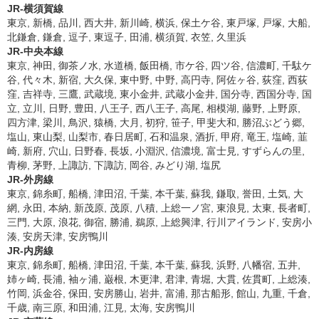
JR-横須賀線
東京, 新橋, 品川, 西大井, 新川崎, 横浜, 保土ケ谷, 東戸塚, 戸塚, 大船,
北鎌倉, 鎌倉, 逗子, 東逗子, 田浦, 横須賀, 衣笠, 久里浜
JR-中央本線
東京, 神田, 御茶ノ水, 水道橋, 飯田橋, 市ケ谷, 四ツ谷, 信濃町, 千駄ケ
谷, 代々木, 新宿, 大久保, 東中野, 中野, 高円寺, 阿佐ヶ谷, 荻窪, 西荻
窪, 吉祥寺, 三鷹, 武蔵境, 東小金井, 武蔵小金井, 国分寺, 西国分寺, 国
立, 立川, 日野, 豊田, 八王子, 西八王子, 高尾, 相模湖, 藤野, 上野原,
四方津, 梁川, 鳥沢, 猿橋, 大月, 初狩, 笹子, 甲斐大和, 勝沼ぶどう郷,
塩山, 東山梨, 山梨市, 春日居町, 石和温泉, 酒折, 甲府, 竜王, 塩崎, 韮
崎, 新府, 穴山, 日野春, 長坂, 小淵沢, 信濃境, 富士見, すずらんの里,
青柳, 茅野, 上諏訪, 下諏訪, 岡谷, みどり湖, 塩尻
JR-外房線
東京, 錦糸町, 船橋, 津田沼, 千葉, 本千葉, 蘇我, 鎌取, 誉田, 土気, 大
網, 永田, 本納, 新茂原, 茂原, 八積, 上総一ノ宮, 東浪見, 太東, 長者町,
三門, 大原, 浪花, 御宿, 勝浦, 鵜原, 上総興津, 行川アイランド, 安房小
湊, 安房天津, 安房鴨川
JR-内房線
東京, 錦糸町, 船橋, 津田沼, 千葉, 本千葉, 蘇我, 浜野, 八幡宿, 五井,
姉ヶ崎, 長浦, 袖ヶ浦, 巌根, 木更津, 君津, 青堀, 大貫, 佐貫町, 上総湊,
竹岡, 浜金谷, 保田, 安房勝山, 岩井, 富浦, 那古船形, 館山, 九重, 千倉,
千歳, 南三原, 和田浦, 江見, 太海, 安房鴨川