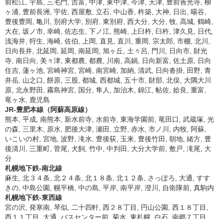
前松江, 宇島, 三毛門, 吉富, 中津, 東中津, 今津, 天津, 豊前善光寺, 柳
ヶ浦, 豊前長洲, 宇佐, 西屋敷, 立石, 中山香, 杵築, 大神, 日出, 暘谷,
豊後豊岡, 亀川, 別府大学, 別府, 東別府, 西大分, 大分, 牧, 高城, 鶴崎,
大在, 坂ノ市, 幸崎, 佐志生, 下ノ江, 熊崎, 上臼杵, 臼杵, 津久見, 日代,
浅海井, 狩生, 海崎, 佐伯, 上岡, 直見, 直川, 重岡, 宗太郎, 市棚, 北川,
日向長井, 北延岡, 延岡, 南延岡, 旭ヶ丘, 土々呂, 門川, 日向市, 財光
寺, 南日向, 美々津, 東都農, 都農, 川南, 高鍋, 日向新富, 佐土原, 日向
住吉, 蓮ヶ池, 宮崎神宮, 宮崎, 南宮崎, 加納, 清武, 日向沓掛, 田野, 青
井岳, 山之口, 餅原, 三股, 都城, 西都城, 五十市, 財部, 北俣, 大隅大川
原, 北永野田, 霧島神宮, 国分, 隼人, 加治木, 錦江, 帖佐, 姶良, 重富,
竜ヶ水, 鹿児島
JR-豊肥本線（阿蘇高原線）
熊本, 平成, 南熊本, 新水前寺, 水前寺, 東海学園前, 竜田口, 武蔵塚, 光
の森, 三里木, 原水, 肥後大津, 瀬田, 立野, 赤水, 市ノ川, 内牧, 阿蘇,
いこいの村, 宮地, 波野, 滝水, 豊後荻, 玉来, 豊後竹田, 朝地, 緒方, 豊
後清川, 三重町, 菅尾, 犬飼, 竹中, 中判田, 大分大学前, 敷戸, 滝尾, 大
分
札幌地下鉄-南北線
麻生, 北３４条, 北２４条, 北１８条, 北１２条, さっぽろ, 大通, すす
きの, 中島公園, 幌平橋, 中の島, 平岸, 南平岸, 澄川, 自衛隊前, 真駒内
札幌地下鉄-東西線
宮の沢, 発寒南, 琴似, 二十四軒, 西２８丁目, 円山公園, 西１８丁目,
西１１丁目, 大通, バスセンター前, 菊水, 東札幌, 白石, 南郷７丁目,