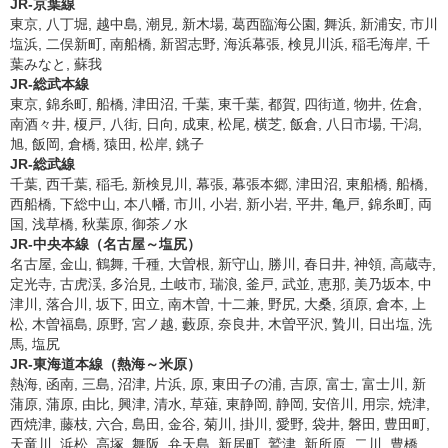
JR-京葉線
東京, 八丁堀, 越中島, 潮見, 新木場, 葛西臨海公園, 舞浜, 新浦安, 市川
塩浜, 二俣新町, 南船橋, 新習志野, 海浜幕張, 検見川浜, 稲毛海岸, 千
葉みなと, 蘇我
JR-総武本線
東京, 錦糸町, 船橋, 津田沼, 千葉, 東千葉, 都賀, 四街道, 物井, 佐倉,
南酒々井, 榎戸, 八街, 日向, 成東, 松尾, 横芝, 飯倉, 八日市場, 干潟,
旭, 飯岡, 倉橋, 猿田, 松岸, 銚子
JR-総武線
千葉, 西千葉, 稲毛, 新検見川, 幕張, 幕張本郷, 津田沼, 東船橋, 船橋,
西船橋, 下総中山, 本八幡, 市川, 小岩, 新小岩, 平井, 亀戸, 錦糸町, 両
国, 浅草橋, 秋葉原, 御茶ノ水
JR-中央本線（名古屋～塩尻）
名古屋, 金山, 鶴舞, 千種, 大曽根, 新守山, 勝川, 春日井, 神領, 高蔵寺,
定光寺, 古虎渓, 多治見, 土岐市, 瑞浪, 釜戸, 武並, 恵那, 美乃坂本, 中
津川, 落合川, 坂下, 田立, 南木曽, 十二兼, 野尻, 大桑, 須原, 倉本, 上
松, 木曽福島, 原野, 宮ノ越, 藪原, 奈良井, 木曽平沢, 贄川, 日出塩, 洗
馬, 塩尻
JR-東海道本線（熱海～米原）
熱海, 函南, 三島, 沼津, 片浜, 原, 東田子の浦, 吉原, 富士, 富士川, 新
蒲原, 蒲原, 由比, 興津, 清水, 草薙, 東静岡, 静岡, 安倍川, 用宗, 焼津,
西焼津, 藤枝, 六合, 島田, 金谷, 菊川, 掛川, 愛野, 袋井, 磐田, 豊田町,
天竜川, 浜松, 高塚, 舞阪, 弁天島, 新居町, 鷲津, 新所原, 二川, 豊橋,