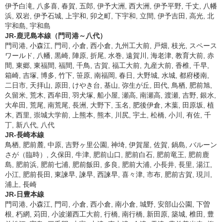
伊予白滝, 八多喜, 春賀, 五郎, 伊予大洲, 西大洲, 伊予平野, 千丈, 八幡
浜, 双岩, 伊予石城, 上宇和, 卯之町, 下宇和, 立間, 伊予吉田, 高光, 北
宇和島, 宇和島
JR-鹿児島本線（門司港～八代）
門司港, 小森江, 門司, 小倉, 西小倉, 九州工大前, 戸畑, 枝光, スペース
ワールド, 八幡, 黒崎, 陣原, 折尾, 水巻, 遠賀川, 海老津, 教育大前, 赤
間, 東郷, 東福間, 福間, 千鳥, 古賀, 福工大前, 九産大前, 香椎, 千早,
箱崎, 吉塚, 博多, 竹下, 笹原, 南福岡, 春日, 大野城, 水城, 都府楼南,
二日市, 天拝山, 原田, けやき台, 基山, 弥生が丘, 田代, 鳥栖, 肥前旭,
久留米, 荒木, 西牟田, 羽犬塚, 船小屋, 瀬高, 南瀬高, 渡瀬, 吉野, 銀水,
大牟田, 荒尾, 南荒尾, 長洲, 大野下, 玉名, 肥後伊倉, 木葉, 田原坂, 植
木, 西里, 崇城大学前, 上熊本, 熊本, 川尻, 宇土, 松橋, 小川, 有佐, 千
丁, 新八代, 八代
JR-長崎本線
鳥栖, 肥前麓, 中原, 吉野ヶ里公園, 神埼, 伊賀屋, 佐賀, 鍋島, バルーン
さが（臨時）, 久保田, 牛津, 肥前山口, 肥前白石, 肥前竜王, 肥前鹿
島, 肥前浜, 肥前七浦, 肥前飯田, 多良, 肥前大浦, 小長井, 長里, 湯江,
小江, 肥前長田, 東諫早, 諫早, 西諫早, 喜々津, 市布, 肥前古賀, 現川,
浦上, 長崎
JR-日豊本線
門司港, 小森江, 門司, 小倉, 西小倉, 南小倉, 城野, 安部山公園, 下曽
根, 朽網, 苅田, 小波瀬西工大前, 行橋, 南行橋, 新田原, 築城, 椎田, 豊