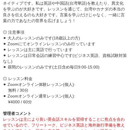
ネイティブです。私は英語や中国語(台湾華語)を教えたり、異文化
を学ぶのが大好きです。レッスンを通じて、台湾やカナダの本当の
良さを伝えるのも大好きです。言葉を学ぶだけじゃなく、一緒に言
葉の力であなたの世界を広げましょう！
◎ 注意事項
⚫︎ 大人のレッスンのみです(18歳以上の方)
⚫︎ Zoomにてオンラインレッスンのみ行っています
⚫︎ レッスンは主に英語で行っています
⚫︎ レッスンは日常会話の練習中心です(ビジネス英語、資格試験対策
なし)
⚫︎ 昼間のレッスンのみです(土日含め毎日9:00-15:00)
◎ レッスン料金
⚫︎ Zoomオンライン体験レッスン(個人):
無料 / 30分
⚫︎ Zoomオンライン通常レッスン(個人):
¥4000 / 60分
管理者コメント
レッスンは主により良い英会話スキルを習得することに焦点を合わ
せているので、フリートーク、ビジネス英語と海外旅行準備を教え