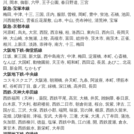
川, 岡本, 御影, 六甲, 王子公園, 春日野道, 三宮
阪急-宝塚本線
梅田, 中津, 十三, 三国, 庄内, 服部, 曽根, 岡町, 豊中, 蛍池, 石橋, 池田,
川西能勢口, 雲雀丘花屋敷, 山本, 中山, 売布神社, 清荒神, 宝塚
阪急-京都本線
河原町, 烏丸, 大宮, 西院, 西京極, 桂, 洛西口, 東向日, 西向日, 長岡天
神, 大山崎, 水無瀬, 上牧, 高槻市, 富田, 総持寺, 茨木市, 南茨木, 正雀,
相川, 上新庄, 淡路, 崇禅寺, 南方, 十三, 梅田
大阪地下鉄-御堂筋線
江坂, 東三国, 新大阪, 西中島南方, 中津, 梅田, 淀屋橋, 本町, 心斎橋,
なんば, 大国町, 動物園前, 天王寺, 昭和町, 西田辺, 長居, あびこ, 北花
田, 新金岡, なかもず
大阪地下鉄-中央線
コスモスクエア, 大阪港, 朝潮橋, 弁天町, 九条, 阿波座, 本町, 堺筋本
町, 谷町四丁目, 森ノ宮, 緑橋, 深江橋, 高井田, 長田
西鉄-天神大牟田線
西鉄福岡（天神）, 薬院, 西鉄平尾, 高宮, 大橋, 井尻, 雑餉隈, 春日原,
白木原, 下大利, 都府楼前, 西鉄二日市, 朝倉街道, 桜台, 筑紫, 津古, 三
国が丘, 三沢, 大保, 西鉄小郡, 端間, 味坂, 宮の陣, 櫛原, 西鉄久留米,
花畑, 試験場前, 津福, 安武, 大善寺, 三潴, 犬塚, 大溝, 八丁牟田, 蒲池,
矢加部, 西鉄柳川, 徳益, 塩塚, 西鉄中島, 江の浦, 開, 西鉄渡瀬, 倉永,
東甘木, 西鉄銀水, 新栄町, 大牟田