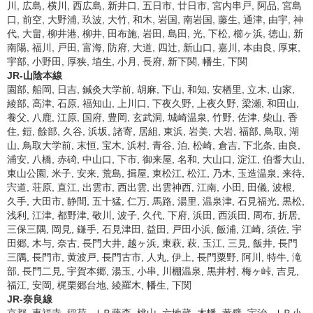
川, 広島, 横川, 西広島, 新井口, 五日市, 廿日市, 宮内串戸, 阿品, 宮島
口, 前空, 大野浦, 玖波, 大竹, 和木, 岩国, 南岩国, 藤生, 通津, 由宇, 神
代, 大畠, 柳井港, 柳井, 田布施, 岩田, 島田, 光, 下松, 櫛ヶ浜, 徳山, 新
南陽, 福川, 戸田, 富海, 防府, 大道, 四辻, 新山口, 嘉川, 本由良, 厚東,
宇部, 小野田, 厚狭, 埴生, 小月, 長府, 新下関, 幡生, 下関
JR-山陰本線
園部, 船岡, 日吉, 鍼灸大学前, 胡麻, 下山, 和知, 安栖里, 立木, 山家,
綾部, 高津, 石原, 福知山, 上川口, 下夜久野, 上夜久野, 梁瀬, 和田山,
養父, 八鹿, 江原, 国府, 豊岡, 玄武洞, 城崎温泉, 竹野, 佐津, 柴山, 香
住, 鎧, 餘部, 久谷, 浜坂, 諸寄, 居組, 東浜, 岩美, 大岩, 福部, 鳥取, 湖
山, 鳥取大学前, 末恒, 宝木, 浜村, 青谷, 泊, 松崎, 倉吉, 下北条, 由良,
浦安, 八橋, 赤碕, 中山口, 下市, 御来屋, 名和, 大山口, 淀江, 伯耆大山,
東山公園, 米子, 安来, 荒島, 揖屋, 東松江, 松江, 乃木, 玉造温泉, 来待,
宍道, 荘原, 直江, 出雲市, 西出雲, 出雲神西, 江南, 小田, 田儀, 波根,
久手, 大田市, 静間, 五十猛, 仁万, 馬路, 湯里, 温泉津, 石見福光, 黒松,
浅利, 江津, 都野津, 敬川, 波子, 久代, 下府, 浜田, 西浜田, 周布, 折居,
三保三隅, 岡見, 鎌手, 石見津田, 益田, 戸田小浜, 飯浦, 江崎, 須佐, 宇
田郷, 木与, 奈古, 長門大井, 越ヶ浜, 東萩, 萩, 玉江, 三見, 飯井, 長門
三隅, 長門市, 黄波戸, 長門古市, 人丸, 伊上, 長門粟野, 阿川, 特牛, 滝
部, 長門二見, 宇賀本郷, 湯玉, 小串, 川棚温泉, 黒井村, 梅ヶ峠, 吉見,
福江, 安岡, 梶栗郷台地, 綾羅木, 幡生, 下関
JR-奈良線