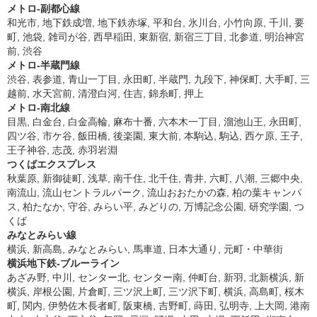
メトロ-副都心線
和光市, 地下鉄成増, 地下鉄赤塚, 平和台, 氷川台, 小竹向原, 千川, 要
町, 池袋, 雑司が谷, 西早稲田, 東新宿, 新宿三丁目, 北参道, 明治神宮
前, 渋谷
メトロ-半蔵門線
渋谷, 表参道, 青山一丁目, 永田町, 半蔵門, 九段下, 神保町, 大手町, 三
越前, 水天宮前, 清澄白河, 住吉, 錦糸町, 押上
メトロ-南北線
目黒, 白金台, 白金高輪, 麻布十番, 六本木一丁目, 溜池山王, 永田町,
四ツ谷, 市ケ谷, 飯田橋, 後楽園, 東大前, 本駒込, 駒込, 西ケ原, 王子,
王子神谷, 志茂, 赤羽岩淵
つくばエクスプレス
秋葉原, 新御徒町, 浅草, 南千住, 北千住, 青井, 六町, 八潮, 三郷中央,
南流山, 流山セントラルパーク, 流山おおたかの森, 柏の葉キャンパ
ス, 柏たなか, 守谷, みらい平, みどりの, 万博記念公園, 研究学園, つ
くば
みなとみらい線
横浜, 新高島, みなとみらい, 馬車道, 日本大通り, 元町・中華街
横浜地下鉄-ブルーライン
あざみ野, 中川, センター北, センター南, 仲町台, 新羽, 北新横浜, 新
横浜, 岸根公園, 片倉町, 三ツ沢上町, 三ツ沢下町, 横浜, 高島町, 桜木
町, 関内, 伊勢佐木長者町, 阪東橋, 吉野町, 蒔田, 弘明寺, 上大岡, 港南