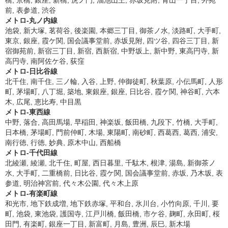
橋, 京橋, 銀座, 新橋, 虎ノ門, 溜池山王, 赤坂見附, 青山一丁目, 外苑
前, 表参道, 渋谷
メトロ-丸ノ内線
池袋, 新大塚, 茗荷谷, 後楽園, 本郷三丁目, 御茶ノ水, 淡路町, 大手町,
東京, 銀座, 霞ケ関, 国会議事堂前, 赤坂見附, 四ツ谷, 四谷三丁目, 新
宿御苑前, 新宿三丁目, 新宿, 西新宿, 中野坂上, 新中野, 東高円寺, 新
高円寺, 南阿佐ケ谷, 荻窪
メトロ-日比谷線
北千住, 南千住, 三ノ輪, 入谷, 上野, 仲御徒町, 秋葉原, 小伝馬町, 人形
町, 茅場町, 八丁堀, 築地, 東銀座, 銀座, 日比谷, 霞ケ関, 神谷町, 六本
木, 広尾, 恵比寿, 中目黒
メトロ-東西線
中野, 落合, 高田馬場, 早稲田, 神楽坂, 飯田橋, 九段下, 竹橋, 大手町,
日本橋, 茅場町, 門前仲町, 木場, 東陽町, 南砂町, 西葛西, 葛西, 浦安,
南行徳, 行徳, 妙典, 原木中山, 西船橋
メトロ-千代田線
北綾瀬, 綾瀬, 北千住, 町屋, 西日暮里, 千駄木, 根津, 湯島, 新御茶ノ
水, 大手町, 二重橋前, 日比谷, 霞ケ関, 国会議事堂前, 赤坂, 乃木坂, 表
参道, 明治神宮前, 代々木公園, 代々木上原
メトロ-有楽町線
和光市, 地下鉄成増, 地下鉄赤塚, 平和台, 氷川台, 小竹向原, 千川, 要
町, 池袋, 東池袋, 護国寺, 江戸川橋, 飯田橋, 市ケ谷, 麹町, 永田町, 桜
田門, 有楽町, 銀座一丁目, 新富町, 月島, 豊洲, 辰巳, 新木場