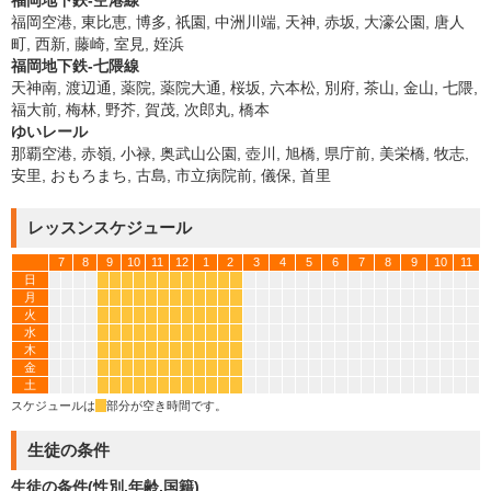
福岡地下鉄-空港線
福岡空港, 東比恵, 博多, 祇園, 中洲川端, 天神, 赤坂, 大濠公園, 唐人
町, 西新, 藤崎, 室見, 姪浜
福岡地下鉄-七隈線
天神南, 渡辺通, 薬院, 薬院大通, 桜坂, 六本松, 別府, 茶山, 金山, 七隈,
福大前, 梅林, 野芥, 賀茂, 次郎丸, 橋本
ゆいレール
那覇空港, 赤嶺, 小禄, 奥武山公園, 壺川, 旭橋, 県庁前, 美栄橋, 牧志,
安里, おもろまち, 古島, 市立病院前, 儀保, 首里
レッスンスケジュール
7
8
9
10
11
12
1
2
3
4
5
6
7
8
9
10
11
日
*
*
*
*
*
*
*
*
*
*
*
*
月
*
*
*
*
*
*
*
*
*
*
*
*
火
*
*
*
*
*
*
*
*
*
*
*
*
水
*
*
*
*
*
*
*
*
*
*
*
*
木
*
*
*
*
*
*
*
*
*
*
*
*
金
*
*
*
*
*
*
*
*
*
*
*
*
土
*
*
*
*
*
*
*
*
*
*
*
*
スケジュールは
*
部分が空き時間です。
生徒の条件
生徒の条件(性別,年齢,国籍)