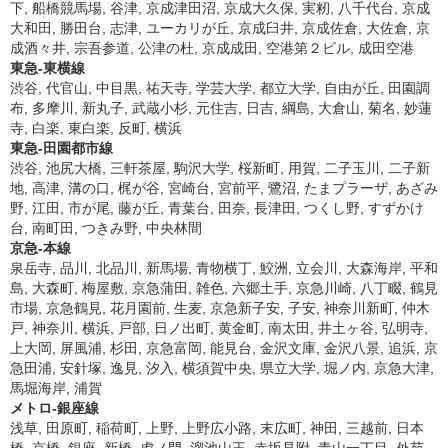
下, 船橋競馬場, 谷津, 京成津田沼, 京成大久保, 実籾, 八千代台, 京成
大和田, 勝田台, 志津, ユーカリが丘, 京成臼井, 京成佐倉, 大佐倉, 京
成酒々井, 宗吾参道, 公津の杜, 京成成田, 空港第２ビル, 成田空港
東急-東横線
渋谷, 代官山, 中目黒, 祐天寺, 学芸大学, 都立大学, 自由が丘, 田園調
布, 多摩川, 新丸子, 武蔵小杉, 元住吉, 日吉, 綱島, 大倉山, 菊名, 妙蓮
寺, 白楽, 東白楽, 反町, 横浜
東急-田園都市線
渋谷, 池尻大橋, 三軒茶屋, 駒沢大学, 桜新町, 用賀, 二子玉川, 二子新
地, 高津, 溝の口, 梶が谷, 宮崎台, 宮前平, 鷺沼, たまプラーザ, あざみ
野, 江田, 市が尾, 藤が丘, 青葉台, 田奈, 長津田, つくし野, すずかけ
台, 南町田, つきみ野, 中央林間
京急-本線
泉岳寺, 品川, 北品川, 新馬場, 青物横丁, 鮫洲, 立会川, 大森海岸, 平和
島, 大森町, 梅屋敷, 京急蒲田, 雑色, 六郷土手, 京急川崎, 八丁畷, 鶴見
市場, 京急鶴見, 花月園前, 生麦, 京急新子安, 子安, 神奈川新町, 仲木
戸, 神奈川, 横浜, 戸部, 日ノ出町, 黄金町, 南太田, 井土ヶ谷, 弘明寺,
上大岡, 屏風浦, 杉田, 京急富岡, 能見台, 金沢文庫, 金沢八景, 追浜, 京
急田浦, 安針塚, 逸見, 汐入, 横須賀中央, 県立大学, 堀ノ内, 京急大津,
馬堀海岸, 浦賀
メトロ-銀座線
浅草, 田原町, 稲荷町, 上野, 上野広小路, 末広町, 神田, 三越前, 日本