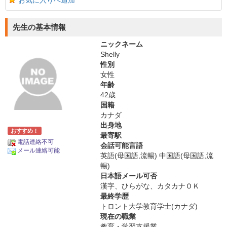
お気に入りへ追加
先生の基本情報
ニックネーム
Shelly
性別
女性
年齢
42歳
国籍
カナダ
出身地
おすすめ！
最寄駅
電話連絡不可
会話可能言語
メール連絡可能
英語(母国語,流暢) 中国語(母国語,流
暢)
日本語メール可否
漢字、ひらがな、カタカナＯＫ
最終学歴
トロント大学教育学士(カナダ)
現在の職業
教育・学習支援業