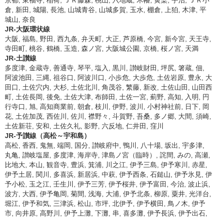
京都, 東福寺, 稲荷, ＪＲ藤森, 桃山, 六地蔵, 木幡, 黄檗, 宇治, ＪＲ小
倉, 新田, 城陽, 長池, 山城青谷, 山城多賀, 玉水, 棚倉, 上狛, 木津, 平
城山, 奈良
JR-大阪環状線
大阪, 福島, 野田, 西九条, 弁天町, 大正, 芦原橋, 今宮, 新今宮, 天王寺,
寺田町, 桃谷, 鶴橋, 玉造, 森ノ宮, 大阪城公園, 京橋, 桜ノ宮, 天満
JR-土讃線
多度津, 金蔵寺, 善通寺, 琴平, 塩入, 黒川, 讃岐財田, 坪尻, 箸蔵, 佃,
阿波池田, 三縄, 祖谷口, 阿波川口, 小歩危, 大歩危, 土佐岩原, 豊永, 大
田口, 土佐穴内, 大杉, 土佐北川, 角茂谷, 繁藤, 新改, 土佐山田, 山田西
町, 土佐長岡, 後免, 土佐大津, 布師田, 土佐一宮, 薊野, 高知, 入明, 円
行寺口, 旭, 高知商業前, 朝倉, 枝川, 伊野, 波川, 小村神社前, 日下, 岡
花, 土佐加茂, 西佐川, 佐川, 襟野々, 斗賀野, 吾桑, 多ノ郷, 大間, 須崎,
土佐新荘, 安和, 土佐久礼, 影野, 六反地, 仁井田, 窪川
JR-予讃線（高松～宇和島）
高松, 香西, 鬼無, 端岡, 国分, 讃岐府中, 鴨川, 八十場, 坂出, 宇多津,
丸亀, 讃岐塩屋, 多度津, 海岸寺, 津島ノ宮（臨時）, 詫間, みの, 高瀬,
比地大, 本山, 観音寺, 豊浜, 箕浦, 川之江, 伊予三島, 伊予寒川, 赤星,
伊予土居, 関川, 多喜浜, 新居浜, 中萩, 伊予西条, 石鎚山, 伊予氷見, 伊
予小松, 玉之江, 壬生川, 伊予三芳, 伊予桜井, 伊予富田, 今治, 波止浜,
波方, 大西, 伊予亀岡, 菊間, 浅海, 大浦, 伊予北条, 柳原, 粟井, 光洋台,
堀江, 伊予和気, 三津浜, 松山, 市坪, 北伊予, 伊予横田, 鳥ノ木, 伊予
市, 向井原, 高野川, 伊予上灘, 下灘, 串, 喜多灘, 伊予長浜, 伊予出石,