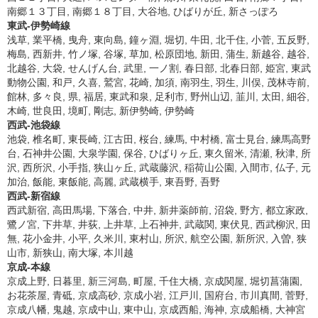
南郷１３丁目, 南郷１８丁目, 大谷地, ひばりが丘, 新さっぽろ
東武-伊勢崎線
浅草, 業平橋, 曳舟, 東向島, 鐘ヶ淵, 堀切, 牛田, 北千住, 小菅, 五反野,
梅島, 西新井, 竹ノ塚, 谷塚, 草加, 松原団地, 新田, 蒲生, 新越谷, 越谷,
北越谷, 大袋, せんげん台, 武里, 一ノ割, 春日部, 北春日部, 姫宮, 東武
動物公園, 和戸, 久喜, 鷲宮, 花崎, 加須, 南羽生, 羽生, 川俣, 茂林寺前,
館林, 多々良, 県, 福居, 東武和泉, 足利市, 野州山辺, 韮川, 太田, 細谷,
木崎, 世良田, 境町, 剛志, 新伊勢崎, 伊勢崎
西武-池袋線
池袋, 椎名町, 東長崎, 江古田, 桜台, 練馬, 中村橋, 富士見台, 練馬高野
台, 石神井公園, 大泉学園, 保谷, ひばりヶ丘, 東久留米, 清瀬, 秋津, 所
沢, 西所沢, 小手指, 狭山ヶ丘, 武蔵藤沢, 稲荷山公園, 入間市, 仏子, 元
加治, 飯能, 東飯能, 高麗, 武蔵横手, 東吾野, 吾野
西武-新宿線
西武新宿, 高田馬場, 下落合, 中井, 新井薬師前, 沼袋, 野方, 都立家政,
鷺ノ宮, 下井草, 井荻, 上井草, 上石神井, 武蔵関, 東伏見, 西武柳沢, 田
無, 花小金井, 小平, 久米川, 東村山, 所沢, 航空公園, 新所沢, 入曽, 狭
山市, 新狭山, 南大塚, 本川越
京成-本線
京成上野, 日暮里, 新三河島, 町屋, 千住大橋, 京成関屋, 堀切菖蒲園,
お花茶屋, 青砥, 京成高砂, 京成小岩, 江戸川, 国府台, 市川真間, 菅野,
京成八幡, 鬼越, 京成中山, 東中山, 京成西船, 海神, 京成船橋, 大神宮