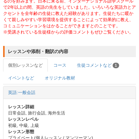
るのを好みます。日本に来る前、インターナショナル語学スクール
で2年以上の間、英語の先生をしていました。いろいろな英語力とア
クセントを全年齢の生徒に教えた経験があります。生徒たちに暖か
くて親しみやすい学習環境を提供することによって効果的に教え、
コミュニケーションをはかることができますとのことです。
※受講されている生徒様からの評価コメントもぜひご覧ください。
レッスンや添削・翻訳の内容
個別レッスンなど
コース
生徒コメントなど
1
イベントなど
オリジナル教材
英語:一般会話
レッスン詳細
日常会話, 旅行会話, 海外生活
レッスンレベル
初級, 中級, 上級
レッスン形態
プライベート(個人レッスン / マンツーマン)