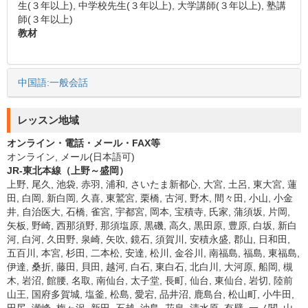
生(３年以上), 中学校先生(３年以上), 大学講師(３年以上), 塾講
師(３年以上)
教材
中国語:一般会話
レッスン地域
オンライン・電話・メール・FAX等
オンライン, メール(日本語可)
JR-東北本線（上野～盛岡）
上野, 尾久, 池袋, 赤羽, 浦和, さいたま新都心, 大宮, 土呂, 東大宮, 蓮
田, 白岡, 新白岡, 久喜, 東鷲宮, 栗橋, 古河, 野木, 間々田, 小山, 小金
井, 自治医大, 石橋, 雀宮, 宇都宮, 岡本, 宝積寺, 氏家, 蒲須坂, 片岡,
矢板, 野崎, 西那須野, 那須塩原, 黒磯, 高久, 黒田原, 豊原, 白坂, 新白
河, 白河, 久田野, 泉崎, 矢吹, 鏡石, 須賀川, 安積永盛, 郡山, 日和田,
五百川, 本宮, 杉田, 二本松, 安達, 松川, 金谷川, 南福島, 福島, 東福島,
伊達, 桑折, 藤田, 貝田, 越河, 白石, 東白石, 北白川, 大河原, 船岡, 槻
木, 岩沼, 館腰, 名取, 南仙台, 太子堂, 長町, 仙台, 東仙台, 岩切, 陸前
山王, 国府多賀城, 塩釜, 松島, 愛宕, 品井沼, 鹿島台, 松山町, 小牛田,