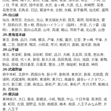
田尻, 瀬峰, 梅ヶ沢, 新田, 石越, 油島, 花泉, 清水原, 有壁, 一ノ関, 山
ノ目, 平泉, 前沢, 陸中折居, 水沢, 金ヶ崎, 六原, 北上, 村崎野, 花巻,
花巻空港, 石鳥谷, 日詰, 紫波中央, 古館, 矢幅, 岩手飯岡, 仙北町, 盛岡
JR-仙山線
仙台, 東照宮, 北仙台, 北山, 東北福祉大前, 国見, 葛岡, 陸前落合, 愛
子, 陸前白沢, 熊ヶ根, 西仙台ハイランド（臨時）, 作並, 八ツ森（臨
時）, 奥新川, 面白山高原, 山寺, 高瀬, 楯山, 羽前千歳, 北山形, 山形
JR-東海道本線
東京, 新橋, 品川, 川崎, 横浜, 戸塚, 大船, 藤沢, 辻堂, 茅ヶ崎, 平塚, 大
磯, 二宮, 国府津, 鴨宮, 小田原, 早川, 根府川, 真鶴, 湯河原, 熱海
JR-山手線
東京, 有楽町, 新橋, 浜松町, 田町, 品川, 大崎, 五反田, 目黒, 恵比寿,
渋谷, 原宿, 代々木, 新宿, 新大久保, 高田馬場, 目白, 池袋, 大塚, 巣鴨,
駒込, 田端, 西日暮里, 日暮里, 鶯谷, 上野, 御徒町, 秋葉原, 神田
JR-武蔵野線
府中本町, 北府中, 西国分寺, 新小平, 新秋津, 東所沢, 新座, 北朝霞, 西
浦和, 武蔵浦和, 南浦和, 東浦和, 東川口, 南越谷, 越谷レイクタウン,
吉川, 新三郷, 三郷, 南流山, 新松戸, 新八柱, 東松戸, 市川大野, 船橋法
典, 西船橋
JR-横浜線
東神奈川, 大口, 菊名, 新横浜, 小机, 鴨居, 中山, 十日市場, 長津田, 成
瀬, 町田, 古淵, 淵野辺, 矢部, 相模原, 橋本, 相原, 八王子みなみ野, 片
倉, 八王子