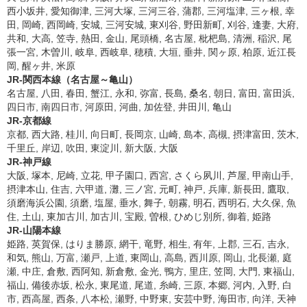
西小坂井, 愛知御津, 三河大塚, 三河三谷, 蒲郡, 三河塩津, 三ヶ根, 幸
田, 岡崎, 西岡崎, 安城, 三河安城, 東刈谷, 野田新町, 刈谷, 逢妻, 大府,
共和, 大高, 笠寺, 熱田, 金山, 尾頭橋, 名古屋, 枇杷島, 清洲, 稲沢, 尾
張一宮, 木曽川, 岐阜, 西岐阜, 穂積, 大垣, 垂井, 関ヶ原, 柏原, 近江長
岡, 醒ヶ井, 米原
JR-関西本線（名古屋～亀山）
名古屋, 八田, 春田, 蟹江, 永和, 弥富, 長島, 桑名, 朝日, 富田, 富田浜,
四日市, 南四日市, 河原田, 河曲, 加佐登, 井田川, 亀山
JR-京都線
京都, 西大路, 桂川, 向日町, 長岡京, 山崎, 島本, 高槻, 摂津富田, 茨木,
千里丘, 岸辺, 吹田, 東淀川, 新大阪, 大阪
JR-神戸線
大阪, 塚本, 尼崎, 立花, 甲子園口, 西宮, さくら夙川, 芦屋, 甲南山手,
摂津本山, 住吉, 六甲道, 灘, 三ノ宮, 元町, 神戸, 兵庫, 新長田, 鷹取,
須磨海浜公園, 須磨, 塩屋, 垂水, 舞子, 朝霧, 明石, 西明石, 大久保, 魚
住, 土山, 東加古川, 加古川, 宝殿, 曽根, ひめじ別所, 御着, 姫路
JR-山陽本線
姫路, 英賀保, はりま勝原, 網干, 竜野, 相生, 有年, 上郡, 三石, 吉永,
和気, 熊山, 万富, 瀬戸, 上道, 東岡山, 高島, 西川原, 岡山, 北長瀬, 庭
瀬, 中庄, 倉敷, 西阿知, 新倉敷, 金光, 鴨方, 里庄, 笠岡, 大門, 東福山,
福山, 備後赤坂, 松永, 東尾道, 尾道, 糸崎, 三原, 本郷, 河内, 入野, 白
市, 西高屋, 西条, 八本松, 瀬野, 中野東, 安芸中野, 海田市, 向洋, 天神