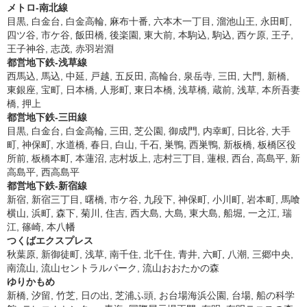
メトロ-南北線
目黒, 白金台, 白金高輪, 麻布十番, 六本木一丁目, 溜池山王, 永田町,
四ツ谷, 市ケ谷, 飯田橋, 後楽園, 東大前, 本駒込, 駒込, 西ケ原, 王子,
王子神谷, 志茂, 赤羽岩淵
都営地下鉄-浅草線
西馬込, 馬込, 中延, 戸越, 五反田, 高輪台, 泉岳寺, 三田, 大門, 新橋,
東銀座, 宝町, 日本橋, 人形町, 東日本橋, 浅草橋, 蔵前, 浅草, 本所吾妻
橋, 押上
都営地下鉄-三田線
目黒, 白金台, 白金高輪, 三田, 芝公園, 御成門, 内幸町, 日比谷, 大手
町, 神保町, 水道橋, 春日, 白山, 千石, 巣鴨, 西巣鴨, 新板橋, 板橋区役
所前, 板橋本町, 本蓮沼, 志村坂上, 志村三丁目, 蓮根, 西台, 高島平, 新
高島平, 西高島平
都営地下鉄-新宿線
新宿, 新宿三丁目, 曙橋, 市ケ谷, 九段下, 神保町, 小川町, 岩本町, 馬喰
横山, 浜町, 森下, 菊川, 住吉, 西大島, 大島, 東大島, 船堀, 一之江, 瑞
江, 篠崎, 本八幡
つくばエクスプレス
秋葉原, 新御徒町, 浅草, 南千住, 北千住, 青井, 六町, 八潮, 三郷中央,
南流山, 流山セントラルパーク, 流山おおたかの森
ゆりかもめ
新橋, 汐留, 竹芝, 日の出, 芝浦ふ頭, お台場海浜公園, 台場, 船の科学