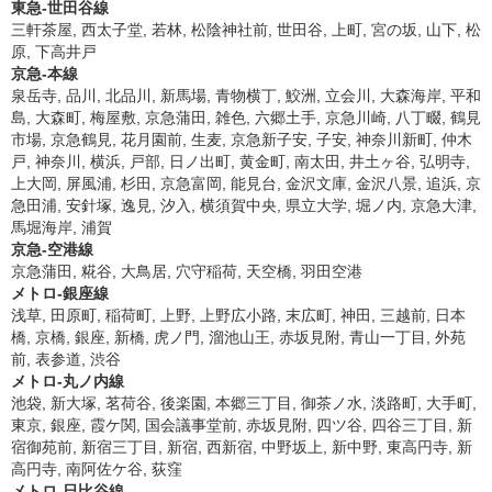
東急-世田谷線
三軒茶屋, 西太子堂, 若林, 松陰神社前, 世田谷, 上町, 宮の坂, 山下, 松
原, 下高井戸
京急-本線
泉岳寺, 品川, 北品川, 新馬場, 青物横丁, 鮫洲, 立会川, 大森海岸, 平和
島, 大森町, 梅屋敷, 京急蒲田, 雑色, 六郷土手, 京急川崎, 八丁畷, 鶴見
市場, 京急鶴見, 花月園前, 生麦, 京急新子安, 子安, 神奈川新町, 仲木
戸, 神奈川, 横浜, 戸部, 日ノ出町, 黄金町, 南太田, 井土ヶ谷, 弘明寺,
上大岡, 屏風浦, 杉田, 京急富岡, 能見台, 金沢文庫, 金沢八景, 追浜, 京
急田浦, 安針塚, 逸見, 汐入, 横須賀中央, 県立大学, 堀ノ内, 京急大津,
馬堀海岸, 浦賀
京急-空港線
京急蒲田, 糀谷, 大鳥居, 穴守稲荷, 天空橋, 羽田空港
メトロ-銀座線
浅草, 田原町, 稲荷町, 上野, 上野広小路, 末広町, 神田, 三越前, 日本
橋, 京橋, 銀座, 新橋, 虎ノ門, 溜池山王, 赤坂見附, 青山一丁目, 外苑
前, 表参道, 渋谷
メトロ-丸ノ内線
池袋, 新大塚, 茗荷谷, 後楽園, 本郷三丁目, 御茶ノ水, 淡路町, 大手町,
東京, 銀座, 霞ケ関, 国会議事堂前, 赤坂見附, 四ツ谷, 四谷三丁目, 新
宿御苑前, 新宿三丁目, 新宿, 西新宿, 中野坂上, 新中野, 東高円寺, 新
高円寺, 南阿佐ケ谷, 荻窪
メトロ-日比谷線