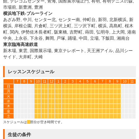
館, テレコムセンター, 青海, 国際展示場正門, 有明, 有明テニスの森,
市場前, 新豊洲, 豊洲
横浜地下鉄-ブルーライン
あざみ野, 中川, センター北, センター南, 仲町台, 新羽, 北新横浜, 新
横浜, 岸根公園, 片倉町, 三ツ沢上町, 三ツ沢下町, 横浜, 高島町, 桜木
町, 関内, 伊勢佐木長者町, 阪東橋, 吉野町, 蒔田, 弘明寺, 上大岡, 港南
中央, 上永谷, 下永谷, 舞岡, 戸塚, 踊場, 中田, 立場, 下飯田, 湘南台
東京臨海高速鉄道
新木場, 東雲, 国際展示場, 東京テレポート, 天王洲アイル, 品川シー
サイド, 大井町, 大崎
レッスンスケジュール
7
8
9
10
11
12
1
2
3
4
5
6
7
8
9
10
11
日
*
*
*
*
*
*
*
*
*
*
*
*
*
*
*
*
*
*
*
*
*
*
*
*
月
*
*
*
*
*
*
*
*
*
*
*
*
*
*
*
*
*
*
*
*
*
*
*
*
火
*
*
*
*
*
*
*
*
*
*
*
*
*
*
*
*
*
*
*
*
*
*
*
*
水
*
*
*
*
*
*
*
*
*
*
*
*
*
*
*
*
*
*
*
*
*
*
*
*
木
*
*
*
*
*
*
*
*
*
*
*
*
*
*
*
*
*
*
*
*
*
*
*
*
金
*
*
*
*
*
*
*
*
*
*
*
*
*
*
*
*
*
*
*
*
*
*
*
*
土
*
*
*
*
*
*
*
*
*
*
*
*
*
*
*
*
*
*
*
*
*
*
*
*
スケジュールは
*
部分が空き時間です。
生徒の条件