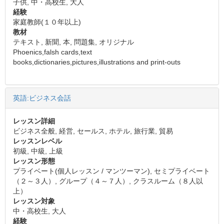
子供, 中・高校生, 大人
経験
家庭教師(１０年以上)
教材
テキスト, 新聞, 本, 問題集, オリジナル
Phoenics,falsh cards,text
books,dictionaries,pictures,illustrations and print-outs
英語:ビジネス会話
レッスン詳細
ビジネス全般, 経営, セールス, ホテル, 旅行業, 貿易
レッスンレベル
初級, 中級, 上級
レッスン形態
プライベート(個人レッスン / マンツーマン), セミプライベート
（２～３人）, グループ（４～７人）, クラスルーム（８人以
上）
レッスン対象
中・高校生, 大人
経験