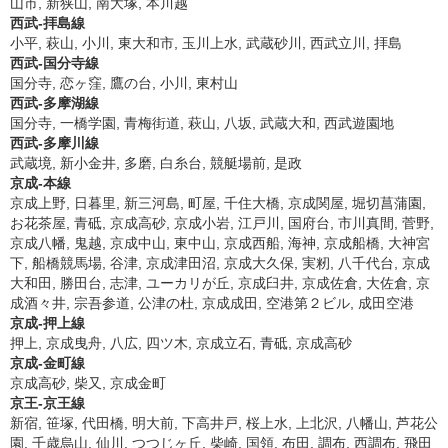
山市, 新狭山, 南大塚, 本川越
西武-拝島線
小平, 萩山, 小川, 東大和市, 玉川上水, 武蔵砂川, 西武立川, 拝島
西武-国分寺線
国分寺, 恋ヶ窪, 鷹の台, 小川, 東村山
西武-多摩湖線
国分寺, 一橋学園, 青梅街道, 萩山, 八坂, 武蔵大和, 西武遊園地
西武-多摩川線
武蔵境, 新小金井, 多磨, 白糸台, 競艇場前, 是政
京成-本線
京成上野, 日暮里, 新三河島, 町屋, 千住大橋, 京成関屋, 堀切菖蒲園,
お花茶屋, 青砥, 京成高砂, 京成小岩, 江戸川, 国府台, 市川真間, 菅野,
京成八幡, 鬼越, 京成中山, 東中山, 京成西船, 海神, 京成船橋, 大神宮
下, 船橋競馬場, 谷津, 京成津田沼, 京成大久保, 実籾, 八千代台, 京成
大和田, 勝田台, 志津, ユーカリが丘, 京成臼井, 京成佐倉, 大佐倉, 京
成酒々井, 宗吾参道, 公津の杜, 京成成田, 空港第２ビル, 成田空港
京成-押上線
押上, 京成曳舟, 八広, 四ツ木, 京成立石, 青砥, 京成高砂
京成-金町線
京成高砂, 柴又, 京成金町
京王-京王線
新宿, 笹塚, 代田橋, 明大前, 下高井戸, 桜上水, 上北沢, 八幡山, 芦花公
園, 千歳烏山, 仙川, つつじヶ丘, 柴崎, 国領, 布田, 調布, 西調布, 飛田