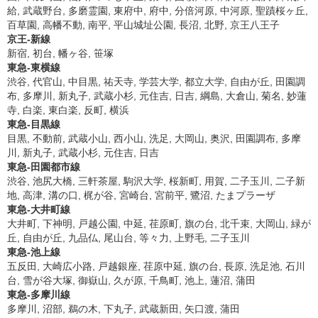
給, 武蔵野台, 多磨霊園, 東府中, 府中, 分倍河原, 中河原, 聖蹟桜ヶ丘,
百草園, 高幡不動, 南平, 平山城址公園, 長沼, 北野, 京王八王子
京王-新線
新宿, 初台, 幡ヶ谷, 笹塚
東急-東横線
渋谷, 代官山, 中目黒, 祐天寺, 学芸大学, 都立大学, 自由が丘, 田園調
布, 多摩川, 新丸子, 武蔵小杉, 元住吉, 日吉, 綱島, 大倉山, 菊名, 妙蓮
寺, 白楽, 東白楽, 反町, 横浜
東急-目黒線
目黒, 不動前, 武蔵小山, 西小山, 洗足, 大岡山, 奥沢, 田園調布, 多摩
川, 新丸子, 武蔵小杉, 元住吉, 日吉
東急-田園都市線
渋谷, 池尻大橋, 三軒茶屋, 駒沢大学, 桜新町, 用賀, 二子玉川, 二子新
地, 高津, 溝の口, 梶が谷, 宮崎台, 宮前平, 鷺沼, たまプラーザ
東急-大井町線
大井町, 下神明, 戸越公園, 中延, 荏原町, 旗の台, 北千束, 大岡山, 緑が
丘, 自由が丘, 九品仏, 尾山台, 等々力, 上野毛, 二子玉川
東急-池上線
五反田, 大崎広小路, 戸越銀座, 荏原中延, 旗の台, 長原, 洗足池, 石川
台, 雪が谷大塚, 御嶽山, 久が原, 千鳥町, 池上, 蓮沼, 蒲田
東急-多摩川線
多摩川, 沼部, 鵜の木, 下丸子, 武蔵新田, 矢口渡, 蒲田