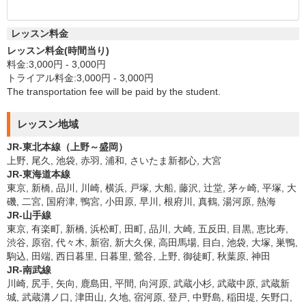
レッスン料金
レッスン料金(時間当り)
料金:3,000円 - 3,000円
トライアル料金:3,000円 - 3,000円
The transportation fee will be paid by the student.
レッスン地域
JR-東北本線（上野～盛岡）
上野, 尾久, 池袋, 赤羽, 浦和, さいたま新都心, 大宮
JR-東海道本線
東京, 新橋, 品川, 川崎, 横浜, 戸塚, 大船, 藤沢, 辻堂, 茅ヶ崎, 平塚, 大
磯, 二宮, 国府津, 鴨宮, 小田原, 早川, 根府川, 真鶴, 湯河原, 熱海
JR-山手線
東京, 有楽町, 新橋, 浜松町, 田町, 品川, 大崎, 五反田, 目黒, 恵比寿,
渋谷, 原宿, 代々木, 新宿, 新大久保, 高田馬場, 目白, 池袋, 大塚, 巣鴨,
駒込, 田端, 西日暮里, 日暮里, 鶯谷, 上野, 御徒町, 秋葉原, 神田
JR-南武線
川崎, 尻手, 矢向, 鹿島田, 平間, 向河原, 武蔵小杉, 武蔵中原, 武蔵新
城, 武蔵溝ノ口, 津田山, 久地, 宿河原, 登戸, 中野島, 稲田堤, 矢野口,