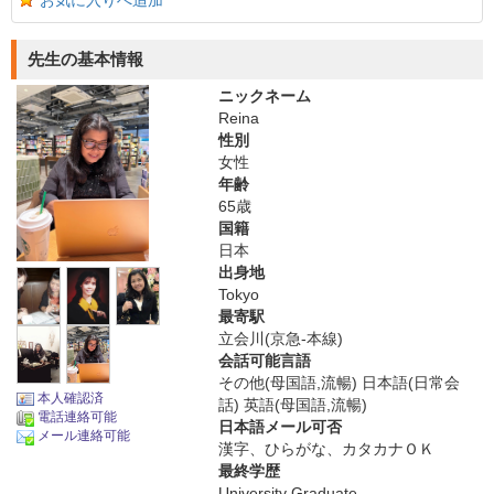
お気に入りへ追加
先生の基本情報
ニックネーム
Reina
性別
女性
年齢
65歳
国籍
日本
出身地
Tokyo
最寄駅
立会川(京急-本線)
会話可能言語
その他(母国語,流暢) 日本語(日常会
本人確認済
話) 英語(母国語,流暢)
電話連絡可能
日本語メール可否
メール連絡可能
漢字、ひらがな、カタカナＯＫ
最終学歴
University Graduate