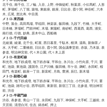
北千住, 南千住, 三ノ輪, 入谷, 上野, 仲御徒町, 秋葉原, 小伝馬町, 人形
町, 茅場町, 八丁堀, 築地, 東銀座, 銀座, 日比谷, 霞ケ関, 神谷町, 六本
木, 広尾, 恵比寿, 中目黒
メトロ-東西線
中野, 落合, 高田馬場, 早稲田, 神楽坂, 飯田橋, 九段下, 竹橋, 大手町,
日本橋, 茅場町, 門前仲町, 木場, 東陽町, 南砂町, 西葛西, 葛西, 浦安,
南行徳, 行徳, 妙典, 原木中山, 西船橋
メトロ-千代田線
北綾瀬, 綾瀬, 北千住, 町屋, 西日暮里, 千駄木, 根津, 湯島, 新御茶ノ
水, 大手町, 二重橋前, 日比谷, 霞ケ関, 国会議事堂前, 赤坂, 乃木坂, 表
参道, 明治神宮前, 代々木公園, 代々木上原
メトロ-有楽町線
和光市, 地下鉄成増, 地下鉄赤塚, 平和台, 氷川台, 小竹向原, 千川, 要
町, 池袋, 東池袋, 護国寺, 江戸川橋, 飯田橋, 市ケ谷, 麹町, 永田町, 桜
田門, 有楽町, 銀座一丁目, 新富町, 月島, 豊洲, 辰巳, 新木場
メトロ-副都心線
和光市, 地下鉄成増, 地下鉄赤塚, 平和台, 氷川台, 小竹向原, 千川, 要
町, 池袋, 雑司が谷, 西早稲田, 東新宿, 新宿三丁目, 北参道, 明治神宮
前, 渋谷
メトロ-半蔵門線
渋谷, 表参道, 青山一丁目, 永田町, 九段下, 神保町, 大手町, 三越前, 水
天宮前, 清澄白河, 住吉, 錦糸町, 押上