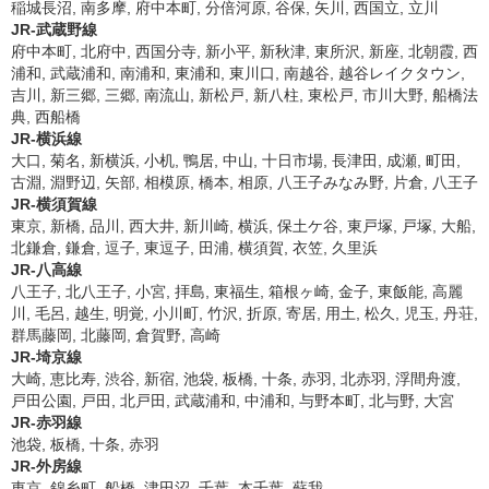
稲城長沼, 南多摩, 府中本町, 分倍河原, 谷保, 矢川, 西国立, 立川
JR-武蔵野線
府中本町, 北府中, 西国分寺, 新小平, 新秋津, 東所沢, 新座, 北朝霞, 西
浦和, 武蔵浦和, 南浦和, 東浦和, 東川口, 南越谷, 越谷レイクタウン,
吉川, 新三郷, 三郷, 南流山, 新松戸, 新八柱, 東松戸, 市川大野, 船橋法
典, 西船橋
JR-横浜線
大口, 菊名, 新横浜, 小机, 鴨居, 中山, 十日市場, 長津田, 成瀬, 町田,
古淵, 淵野辺, 矢部, 相模原, 橋本, 相原, 八王子みなみ野, 片倉, 八王子
JR-横須賀線
東京, 新橋, 品川, 西大井, 新川崎, 横浜, 保土ケ谷, 東戸塚, 戸塚, 大船,
北鎌倉, 鎌倉, 逗子, 東逗子, 田浦, 横須賀, 衣笠, 久里浜
JR-八高線
八王子, 北八王子, 小宮, 拝島, 東福生, 箱根ヶ崎, 金子, 東飯能, 高麗
川, 毛呂, 越生, 明覚, 小川町, 竹沢, 折原, 寄居, 用土, 松久, 児玉, 丹荘,
群馬藤岡, 北藤岡, 倉賀野, 高崎
JR-埼京線
大崎, 恵比寿, 渋谷, 新宿, 池袋, 板橋, 十条, 赤羽, 北赤羽, 浮間舟渡,
戸田公園, 戸田, 北戸田, 武蔵浦和, 中浦和, 与野本町, 北与野, 大宮
JR-赤羽線
池袋, 板橋, 十条, 赤羽
JR-外房線
東京, 錦糸町, 船橋, 津田沼, 千葉, 本千葉, 蘇我