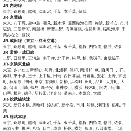
JR-内房線
東京, 錦糸町, 船橋, 津田沼, 千葉, 本千葉, 蘇我
JR-京葉線
東京, 八丁堀, 越中島, 潮見, 新木場, 葛西臨海公園, 舞浜, 新浦安, 市川
塩浜, 二俣新町, 南船橋, 新習志野, 海浜幕張, 検見川浜, 稲毛海岸, 千
葉みなと, 蘇我
JR-成田線（東京～成田空港）
東京, 錦糸町, 船橋, 津田沼, 千葉, 東千葉, 都賀, 四街道, 物井, 佐倉
JR-常磐・成田線
上野, 日暮里, 三河島, 南千住, 北千住, 松戸, 柏, 我孫子, 東我孫子
JR-京浜東北線
大宮, さいたま新都心, 与野, 北浦和, 浦和, 南浦和, 蕨, 西川口, 川口,
赤羽, 東十条, 王子, 上中里, 田端, 西日暮里, 日暮里, 鶯谷, 上野, 御徒
町, 秋葉原, 神田, 東京, 有楽町, 新橋, 浜松町, 田町, 品川, 大井町, 大
森, 蒲田, 川崎, 鶴見, 新子安, 東神奈川, 横浜, 桜木町, 関内, 石川町,
山手, 根岸, 磯子, 新杉田, 洋光台, 港南台, 本郷台, 大船
JR-総武線快速
東京, 新日本橋, 馬喰町, 錦糸町, 新小岩, 市川, 船橋, 津田沼, 稲毛, 千
葉
JR-総武本線
東京, 錦糸町, 船橋, 津田沼, 千葉, 東千葉, 都賀, 四街道, 物井, 佐倉,
南酒々井, 榎戸, 八街, 日向, 成東, 松尾, 横芝, 飯倉, 八日市場, 干潟,