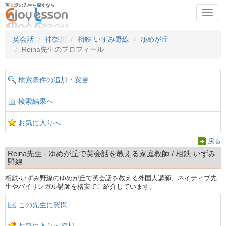
英会話の先生を探すなら
Toggl
navig
英会話
神奈川
相鉄-いずみ野線
ゆめが丘
Reina先生のプロフィール
検索条件の追加・変更
検索結果へ
お気に入りへ
戻る
Reina先生 - ゆめが丘で英会話を教える家庭教師 / 相鉄-いずみ
野線
相鉄-いずみ野線のゆめが丘で英会話を教える外国人講師、ネイティブ先
生やバイリンガル講師を格安でご紹介しています。
この先生に質問