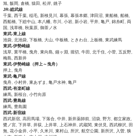
旭, 飯岡, 倉橋, 猿田, 松岸, 銚子
JR-総武線
千葉, 西千葉, 稲毛, 新検見川, 幕張, 幕張本郷, 津田沼, 東船橋, 船橋,
西船橋, 下総中山, 本八幡, 市川, 小岩, 新小岩, 平井, 亀戸, 錦糸町, 両
国, 浅草橋, 秋葉原, 御茶ノ水
東武-東上線
池袋, 北池袋, 下板橋, 大山, 中板橋, ときわ台, 上板橋, 東武練馬
東武-伊勢崎線
浅草, 業平橋, 曳舟, 東向島, 鐘ヶ淵, 堀切, 牛田, 北千住, 小菅, 五反野,
梅島, 西新井
東武-伊勢崎線（押上～曳舟）
押上, 曳舟
東武-亀戸線
曳舟, 小村井, 東あずま, 亀戸水神, 亀戸
西武-有楽町線
練馬, 新桜台, 小竹向原
西武-豊島線
練馬, 豊島園
西武-新宿線
西武新宿, 高田馬場, 下落合, 中井, 新井薬師前, 沼袋, 野方, 都立家政,
鷺ノ宮, 下井草, 井荻, 上井草, 上石神井, 武蔵関, 東伏見, 西武柳沢, 田
無, 花小金井, 小平, 久米川, 東村山, 所沢, 航空公園, 新所沢, 入曽, 狭