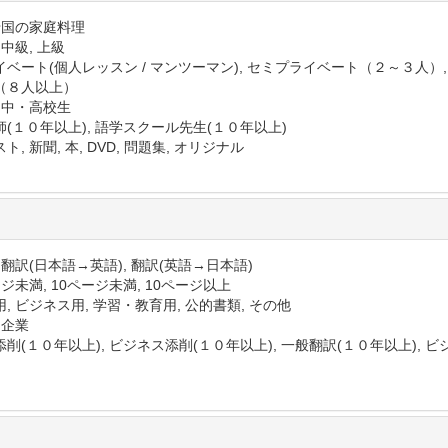
 母国の家庭料理
 中級, 上級
イベート(個人レッスン / マンツーマン), セミプライベート（２～３人）
（８人以上）
, 中・高校生
師(１０年以上), 語学スクール先生(１０年以上)
ト, 新聞, 本, DVD, 問題集, オリジナル
 翻訳(日本語→英語), 翻訳(英語→日本語)
ジ未満, 10ページ未満, 10ページ以上
, ビジネス用, 学習・教育用, 公的書類, その他
 企業
削(１０年以上), ビジネス添削(１０年以上), 一般翻訳(１０年以上), 