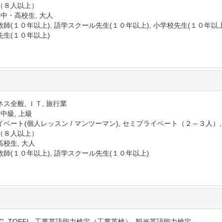
（８人以上）
 中・高校生, 大人
師(１０年以上), 語学スクール先生(１０年以上), 小学校先生(１０年以上)
先生(１０年以上)
ス全般, ＩＴ, 旅行業
 中級, 上級
イベート(個人レッスン / マンツーマン), セミプライベート（２～３人）
（８人以上）
高校生, 大人
教師(１０年以上), 語学スクール先生(１０年以上)
IC, TOEFL, 工業英語能力検定（工業英検）, 観光英語能力検定