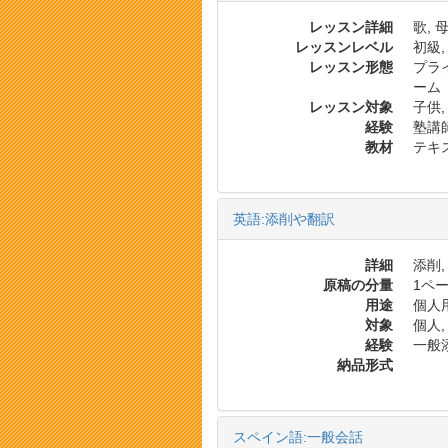
レッスン詳細
歌,
レッスンレベル
初級,
レッスン形態
プラ
ーム
レッスン対象
子供
経験
塾講
教材
テキス
英語:添削や翻訳
詳細
添削,
原稿の分量
1ペー
用途
個人用
対象
個人,
経験
一般添
納品形式
スペイン語:一般会話