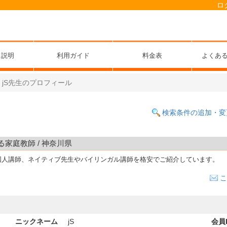
ロ
ス説明
利用ガイド
料金表
よくあ
jS先生のプロフィール
検索条件の追加・変
る家庭教師 / 神奈川県
国人講師、ネイティブ先生やバイリンガル講師を格安でご紹介しています。
こ
ニックネーム
jS
会員