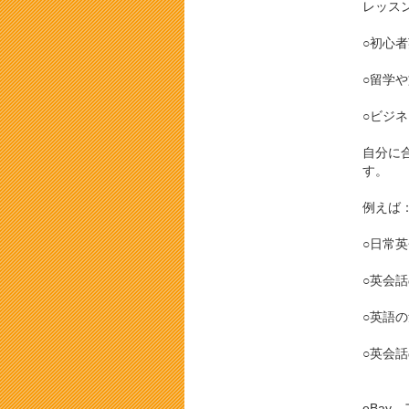
レッス
○初心
○留学
○ビジ
自分に
す。
例えば
○日常
○英会
○英語
○英会
eBay