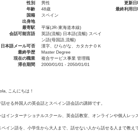
性別
男性
更新日
年齢
48歳
最終利用日
国籍
スペイン
出身地
最寄駅
平塚(JR-東海道本線)
会話可能言語
英語(流暢) 日本語(流暢) スペイ
ン語(母国語,流暢)
日本語メール可否
漢字、ひらがな、カタカナＯＫ
最終学歴
Master Degree
現在の職業
複合サービス事業 管理職
滞在期間
2000/01/01 - 2050/01/01
 Hola, こんにちは！
が話せる外国人の英会話とスペイン語会話の講師です。
ンはインターナショナルスクール、英会話教室、オンラインや個人レッ
スペイン語を、小学生から大人まで、話せない人から話せる人まで教え