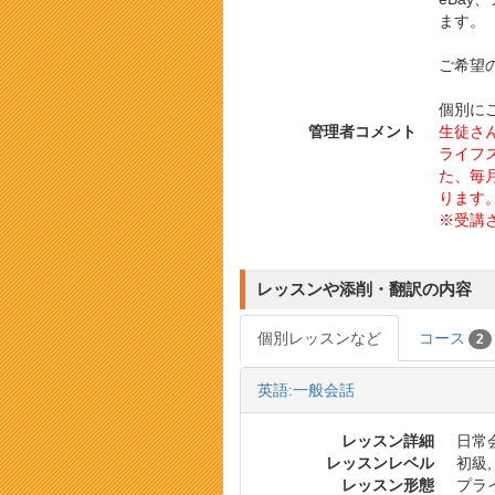
ます。
ご希望
個別に
管理者コメント
生徒さ
ライフ
た、毎
ります
※受講
レッスンや添削・翻訳の内容
個別レッスンなど
コース
2
英語:一般会話
レッスン詳細
日常会
レッスンレベル
初級,
レッスン形態
プラ