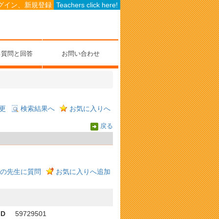
グイン、新規登録
Teachers click here!
る質問と回答
お問い合わせ
更
検索結果へ
お気に入りへ
戻る
の先生に質問
お気に入りへ追加
ID
59729501