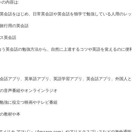
ンの内容は:
者英会話をはじめ、日常英会話や英会話を独学で勉強している人用のレッ
や旅行用の英会話
ネス英会話
合う英会話の勉強方法から、自然に上達するコツや英語を覚えるのに便
：
英会話アプリ、英単語アプリ、英語学習アプリ、英会話アプリ、外国人
話の音声番組やオンラインラジオ
の勉強に役立つ映画やテレビ番組
話の教材や本
、アメリカ アマゾン（Amazon.com）やアリエクスプレスなどの海外