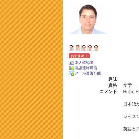
おすすめ！
本人確認済
電話連絡可能
メール連絡可能
趣味
資格
文学士
コメント
Hello,
日本語
レッス
英語と