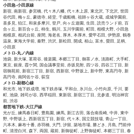
小田急-小田原線
新宿, 南新宿, 参宮橋, 代々木八幡, 代々木上原, 東北沢, 下北沢, 世田
谷代田, 梅ヶ丘, 豪徳寺, 経堂, 千歳船橋, 祖師ヶ谷大蔵, 成城学園前,
喜多見, 狛江, 和泉多摩川, 登戸, 向ヶ丘遊園, 生田, 読売ランド前, 百
合ヶ丘, 新百合ヶ丘, 柿生, 鶴川, 玉川学園前, 町田, 相模大野, 小田急
相模原, 相武台前, 座間, 海老名, 厚木, 本厚木, 愛甲石田, 伊勢原, 鶴巻
温泉, 東海大学前, 秦野, 渋沢, 新松田, 開成, 栢山, 富水, 螢田, 足柄,
小田原
メトロ-丸ノ内線
池袋, 新大塚, 茗荷谷, 後楽園, 本郷三丁目, 御茶ノ水, 淡路町, 大手町,
東京, 銀座, 霞ケ関, 国会議事堂前, 赤坂見附, 四ツ谷, 四谷三丁目, 新
宿御苑前, 新宿三丁目, 新宿, 西新宿, 中野坂上, 新中野, 東高円寺, 新
高円寺, 南阿佐ケ谷, 荻窪
メトロ-副都心線
和光市, 地下鉄成増, 地下鉄赤塚, 平和台, 氷川台, 小竹向原, 千川, 要
町, 池袋, 雑司が谷, 西早稲田, 東新宿, 新宿三丁目, 北参道, 明治神宮
前, 渋谷
都営地下鉄-大江戸線
光が丘, 練馬春日町, 豊島園, 練馬, 新江古田, 落合南長崎, 中井, 東中
野, 中野坂上, 西新宿五丁目, 新宿, 代々木, 国立競技場, 青山一丁目,
六本木, 麻布十番, 赤羽橋, 大門, 汐留, 築地市場, 勝どき, 月島, 門前仲
町, 清澄白河, 森下, 両国, 蔵前, 新御徒町, 上野御徒町, 本郷三丁目, 春