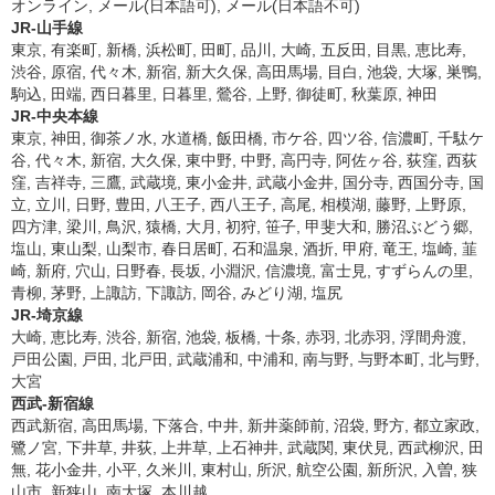
オンライン, メール(日本語可), メール(日本語不可)
JR-山手線
東京, 有楽町, 新橋, 浜松町, 田町, 品川, 大崎, 五反田, 目黒, 恵比寿,
渋谷, 原宿, 代々木, 新宿, 新大久保, 高田馬場, 目白, 池袋, 大塚, 巣鴨,
駒込, 田端, 西日暮里, 日暮里, 鶯谷, 上野, 御徒町, 秋葉原, 神田
JR-中央本線
東京, 神田, 御茶ノ水, 水道橋, 飯田橋, 市ケ谷, 四ツ谷, 信濃町, 千駄ケ
谷, 代々木, 新宿, 大久保, 東中野, 中野, 高円寺, 阿佐ヶ谷, 荻窪, 西荻
窪, 吉祥寺, 三鷹, 武蔵境, 東小金井, 武蔵小金井, 国分寺, 西国分寺, 国
立, 立川, 日野, 豊田, 八王子, 西八王子, 高尾, 相模湖, 藤野, 上野原,
四方津, 梁川, 鳥沢, 猿橋, 大月, 初狩, 笹子, 甲斐大和, 勝沼ぶどう郷,
塩山, 東山梨, 山梨市, 春日居町, 石和温泉, 酒折, 甲府, 竜王, 塩崎, 韮
崎, 新府, 穴山, 日野春, 長坂, 小淵沢, 信濃境, 富士見, すずらんの里,
青柳, 茅野, 上諏訪, 下諏訪, 岡谷, みどり湖, 塩尻
JR-埼京線
大崎, 恵比寿, 渋谷, 新宿, 池袋, 板橋, 十条, 赤羽, 北赤羽, 浮間舟渡,
戸田公園, 戸田, 北戸田, 武蔵浦和, 中浦和, 南与野, 与野本町, 北与野,
大宮
西武-新宿線
西武新宿, 高田馬場, 下落合, 中井, 新井薬師前, 沼袋, 野方, 都立家政,
鷺ノ宮, 下井草, 井荻, 上井草, 上石神井, 武蔵関, 東伏見, 西武柳沢, 田
無, 花小金井, 小平, 久米川, 東村山, 所沢, 航空公園, 新所沢, 入曽, 狭
山市, 新狭山, 南大塚, 本川越