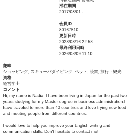
滞在期間
2017/08/01 -
会員ID
80167510
更新日時
2023/03/16 22:58
最終利用日時
2026/08/09 11:10
趣味
ショッピング, スキューバダイビング, ペット, 読書, 旅行・観光
資格
経営学士
コメント
Hi, my name is Nadia, I have been living in Japan for the past two
years studying for my Master degree in business administration.I
have traveled to more than 40 countries and love trying new food
and meeting people from different countries.
I would love to help you improve your English writing and
communication skills. Don’t hesitate to contact me!