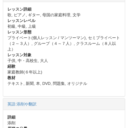
レッスン詳細
歌, ピアノ, ギター, 母国の家庭料理, 文学
レッスンレベル
初級, 中級, 上級
レッスン形態
プライベート(個人レッスン / マンツーマン), セミプライベート
（２～３人）, グループ（４～７人）, クラスルーム（８人以
上）
レッスン対象
子供, 中・高校生, 大人
経験
家庭教師(６年以上)
教材
テキスト, 新聞, 本, DVD, 問題集, オリジナル
英語:添削や翻訳
詳細
添削