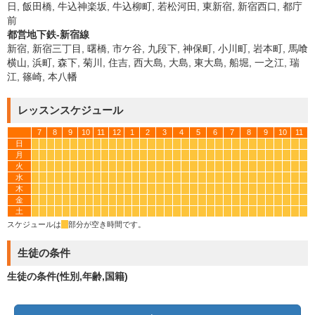
日, 飯田橋, 牛込神楽坂, 牛込柳町, 若松河田, 東新宿, 新宿西口, 都庁
前
都営地下鉄-新宿線
新宿, 新宿三丁目, 曙橋, 市ケ谷, 九段下, 神保町, 小川町, 岩本町, 馬喰
横山, 浜町, 森下, 菊川, 住吉, 西大島, 大島, 東大島, 船堀, 一之江, 瑞
江, 篠崎, 本八幡
レッスンスケジュール
7
8
9
10
11
12
1
2
3
4
5
6
7
8
9
10
11
日
*
*
*
*
*
*
*
*
*
*
*
*
*
*
*
*
*
*
*
*
*
*
*
*
*
*
*
*
*
*
*
*
*
*
月
*
*
*
*
*
*
*
*
*
*
*
*
*
*
*
*
*
*
*
*
*
*
*
*
*
*
*
*
*
*
*
*
*
*
火
*
*
*
*
*
*
*
*
*
*
*
*
*
*
*
*
*
*
*
*
*
*
*
*
*
*
*
*
*
*
*
*
*
*
水
*
*
*
*
*
*
*
*
*
*
*
*
*
*
*
*
*
*
*
*
*
*
*
*
*
*
*
*
*
*
*
*
*
*
木
*
*
*
*
*
*
*
*
*
*
*
*
*
*
*
*
*
*
*
*
*
*
*
*
*
*
*
*
*
*
*
*
*
*
金
*
*
*
*
*
*
*
*
*
*
*
*
*
*
*
*
*
*
*
*
*
*
*
*
*
*
*
*
*
*
*
*
*
*
土
*
*
*
*
*
*
*
*
*
*
*
*
*
*
*
*
*
*
*
*
*
*
*
*
*
*
*
*
*
*
*
*
*
*
スケジュールは
*
部分が空き時間です。
生徒の条件
生徒の条件(性別,年齢,国籍)