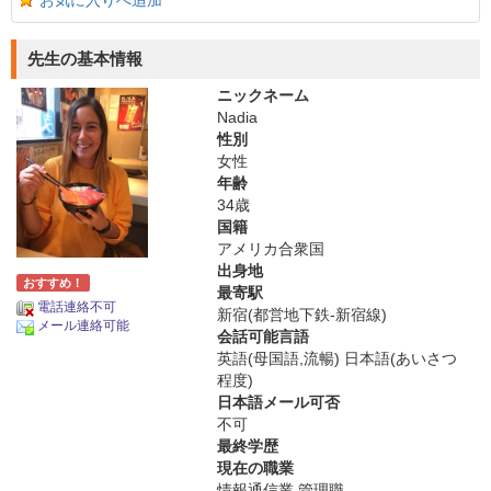
お気に入りへ追加
先生の基本情報
ニックネーム
Nadia
性別
女性
年齢
34歳
国籍
アメリカ合衆国
出身地
おすすめ！
最寄駅
電話連絡不可
新宿(都営地下鉄-新宿線)
メール連絡可能
会話可能言語
英語(母国語,流暢) 日本語(あいさつ
程度)
日本語メール可否
不可
最終学歴
現在の職業
情報通信業 管理職