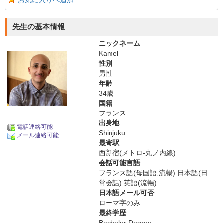
お気に入りへ追加
先生の基本情報
ニックネーム
Kamel
性別
男性
年齢
34歳
国籍
フランス
出身地
電話連絡可能
Shinjuku
メール連絡可能
最寄駅
西新宿(メトロ-丸ノ内線)
会話可能言語
フランス語(母国語,流暢) 日本語(日
常会話) 英語(流暢)
日本語メール可否
ローマ字のみ
最終学歴
Bachelor Degree