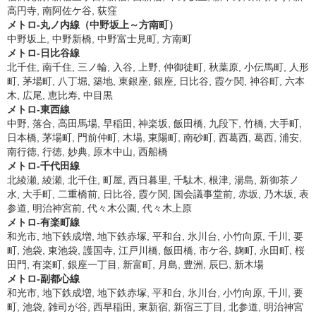
高円寺, 南阿佐ケ谷, 荻窪
メトロ-丸ノ内線（中野坂上～方南町）
中野坂上, 中野新橋, 中野富士見町, 方南町
メトロ-日比谷線
北千住, 南千住, 三ノ輪, 入谷, 上野, 仲御徒町, 秋葉原, 小伝馬町, 人形
町, 茅場町, 八丁堀, 築地, 東銀座, 銀座, 日比谷, 霞ケ関, 神谷町, 六本
木, 広尾, 恵比寿, 中目黒
メトロ-東西線
中野, 落合, 高田馬場, 早稲田, 神楽坂, 飯田橋, 九段下, 竹橋, 大手町,
日本橋, 茅場町, 門前仲町, 木場, 東陽町, 南砂町, 西葛西, 葛西, 浦安,
南行徳, 行徳, 妙典, 原木中山, 西船橋
メトロ-千代田線
北綾瀬, 綾瀬, 北千住, 町屋, 西日暮里, 千駄木, 根津, 湯島, 新御茶ノ
水, 大手町, 二重橋前, 日比谷, 霞ケ関, 国会議事堂前, 赤坂, 乃木坂, 表
参道, 明治神宮前, 代々木公園, 代々木上原
メトロ-有楽町線
和光市, 地下鉄成増, 地下鉄赤塚, 平和台, 氷川台, 小竹向原, 千川, 要
町, 池袋, 東池袋, 護国寺, 江戸川橋, 飯田橋, 市ケ谷, 麹町, 永田町, 桜
田門, 有楽町, 銀座一丁目, 新富町, 月島, 豊洲, 辰巳, 新木場
メトロ-副都心線
和光市, 地下鉄成増, 地下鉄赤塚, 平和台, 氷川台, 小竹向原, 千川, 要
町, 池袋, 雑司が谷, 西早稲田, 東新宿, 新宿三丁目, 北参道, 明治神宮