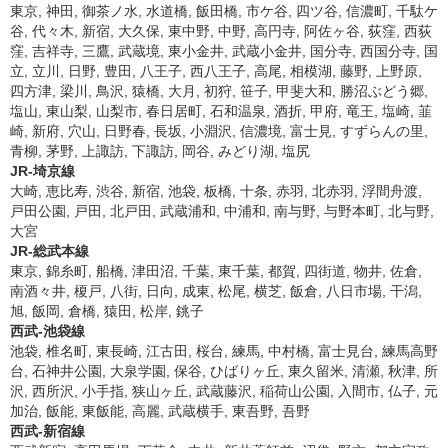
東京, 神田, 御茶ノ水, 水道橋, 飯田橋, 市ケ谷, 四ツ谷, 信濃町, 千駄ケ
谷, 代々木, 新宿, 大久保, 東中野, 中野, 高円寺, 阿佐ヶ谷, 荻窪, 西荻
窪, 吉祥寺, 三鷹, 武蔵境, 東小金井, 武蔵小金井, 国分寺, 西国分寺, 国
立, 立川, 日野, 豊田, 八王子, 西八王子, 高尾, 相模湖, 藤野, 上野原,
四方津, 梁川, 鳥沢, 猿橋, 大月, 初狩, 笹子, 甲斐大和, 勝沼ぶどう郷,
塩山, 東山梨, 山梨市, 春日居町, 石和温泉, 酒折, 甲府, 竜王, 塩崎, 韮
崎, 新府, 穴山, 日野春, 長坂, 小淵沢, 信濃境, 富士見, すずらんの里,
青柳, 茅野, 上諏訪, 下諏訪, 岡谷, みどり湖, 塩尻
JR-埼京線
大崎, 恵比寿, 渋谷, 新宿, 池袋, 板橋, 十条, 赤羽, 北赤羽, 浮間舟渡,
戸田公園, 戸田, 北戸田, 武蔵浦和, 中浦和, 南与野, 与野本町, 北与野,
大宮
JR-総武本線
東京, 錦糸町, 船橋, 津田沼, 千葉, 東千葉, 都賀, 四街道, 物井, 佐倉,
南酒々井, 榎戸, 八街, 日向, 成東, 松尾, 横芝, 飯倉, 八日市場, 干潟,
旭, 飯岡, 倉橋, 猿田, 松岸, 銚子
西武-池袋線
池袋, 椎名町, 東長崎, 江古田, 桜台, 練馬, 中村橋, 富士見台, 練馬高野
台, 石神井公園, 大泉学園, 保谷, ひばりヶ丘, 東久留米, 清瀬, 秋津, 所
沢, 西所沢, 小手指, 狭山ヶ丘, 武蔵藤沢, 稲荷山公園, 入間市, 仏子, 元
加治, 飯能, 東飯能, 高麗, 武蔵横手, 東吾野, 吾野
西武-新宿線