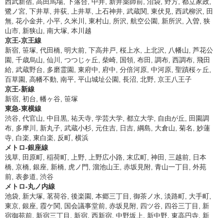
西武新宿, 高田馬場, 下落合, 中井, 新井薬師前, 沼袋, 野方, 都立家政,
鷺ノ宮, 下井草, 井荻, 上井草, 上石神井, 武蔵関, 東伏見, 西武柳沢, 田
無, 花小金井, 小平, 久米川, 東村山, 所沢, 航空公園, 新所沢, 入曽, 狭
山市, 新狭山, 南大塚, 本川越
京王-京王線
新宿, 笹塚, 代田橋, 明大前, 下高井戸, 桜上水, 上北沢, 八幡山, 芦花公
園, 千歳烏山, 仙川, つつじヶ丘, 柴崎, 国領, 布田, 調布, 西調布, 飛田
給, 武蔵野台, 多磨霊園, 東府中, 府中, 分倍河原, 中河原, 聖蹟桜ヶ丘,
百草園, 高幡不動, 南平, 平山城址公園, 長沼, 北野, 京王八王子
京王-新線
新宿, 初台, 幡ヶ谷, 笹塚
東急-東横線
渋谷, 代官山, 中目黒, 祐天寺, 学芸大学, 都立大学, 自由が丘, 田園調
布, 多摩川, 新丸子, 武蔵小杉, 元住吉, 日吉, 綱島, 大倉山, 菊名, 妙蓮
寺, 白楽, 東白楽, 反町, 横浜
メトロ-銀座線
浅草, 田原町, 稲荷町, 上野, 上野広小路, 末広町, 神田, 三越前, 日本
橋, 京橋, 銀座, 新橋, 虎ノ門, 溜池山王, 赤坂見附, 青山一丁目, 外苑
前, 表参道, 渋谷
メトロ-丸ノ内線
池袋, 新大塚, 茗荷谷, 後楽園, 本郷三丁目, 御茶ノ水, 淡路町, 大手町,
東京, 銀座, 霞ケ関, 国会議事堂前, 赤坂見附, 四ツ谷, 四谷三丁目, 新
宿御苑前, 新宿三丁目, 新宿, 西新宿, 中野坂上, 新中野, 東高円寺, 新