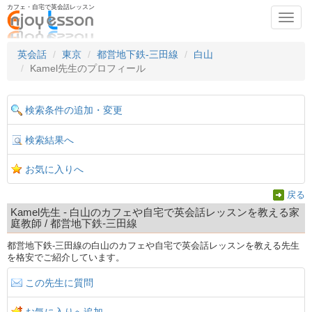
カフェ・自宅で英会話レッスン
Toggl
navig
英会話
東京
都営地下鉄-三田線
白山
Kamel先生のプロフィール
検索条件の追加・変更
検索結果へ
お気に入りへ
戻る
Kamel先生 - 白山のカフェや自宅で英会話レッスンを教える家
庭教師 / 都営地下鉄-三田線
都営地下鉄-三田線の白山のカフェや自宅で英会話レッスンを教える先生
を格安でご紹介しています。
この先生に質問