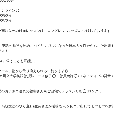
800/30分
オンライン⭕️
00/50分
00/70分
ー南駅以外の対面レッスンは、ロングレッスンのみお受けしております
から英語の勉強を始め、バイリンガルになった日本人女性だからこそ出来る
ります。
ィスに伺うことも可能。)
クール、塾から乗り換えられる生徒さま多数。
ゾナ州立大学英語教授法コース修了⭕️、教員免許⭕️) ➕ネイティブの発
児のお子さま連れの親御さんもご自宅でレッスン可能⭕️(ロング)。
⭐️
、高校文法のやり直し(生徒さまが曖昧な点を見つけ出してモヤモヤを解