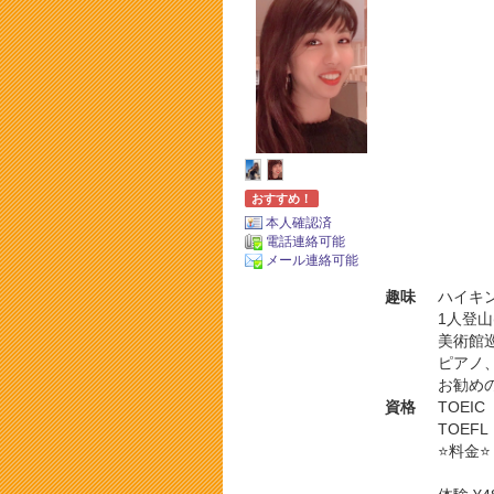
おすすめ！
本人確認済
電話連絡可能
メール連絡可能
趣味
ハイキン
1人登
美術館
ピアノ
お勧め
資格
TOEI
TOEF
⭐️料金⭐️