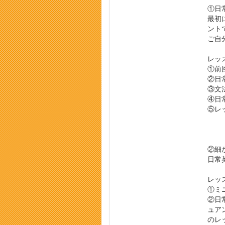
①日
最初
ント
ご自
レッ
①前
②日
③文
④日
⑤レ
②細
日常
レッ
①ミ
②日
ュア
のレ