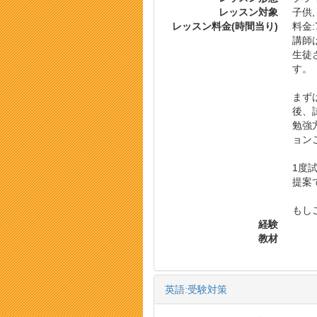
レッスン対象
子供,
レッスン料金(時間当り)
料金:7
講師は
生徒
す。
まず
後、
勉強
ョン
1度
提案
もし
経験
教材
英語:受験対策