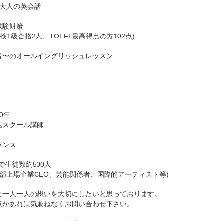
ら大人の英会話
試験対策
英検1級合格2人、TOEFL最高得点の方102点)
者〜のオールイングリッシュレッスン
0年
話スクール講師
ランス
で生徒数約500人
一部上場企業CEO、芸能関係者、国際的アーティスト等)
ま一人一人の想いを大切にしたいと思っております。
点があれば気兼ねなくお問い合わせ下さい。