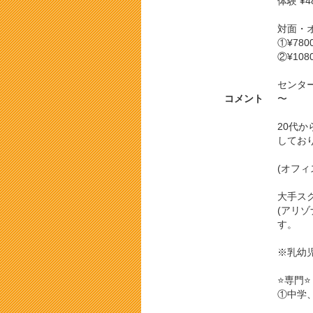
体験 ¥4
対面・
①¥780
②¥108
センタ
コメント
〜
20代
してお
(オフ
大手ス
(アリ
す。
※乳幼
⭐️専門
①中学