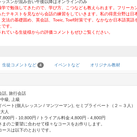
レッスンが混み合い午後以降はオンラインのみ
独学で勉強してきたので、学び方、こつなども教えられます。フリーカ
ったテキストを見ながら会話の練習をしていきます。私の得意分野は日
文法の基礎固め、英会話、Toeic, Toefl対策です。なかなか日本語
とです。
されている生徒様からの評価コメントもぜひご覧ください。
生徒コメントなど
イベントなど
オリジナル教材
4
会話, 旅行会話
 中級, 上級
イベート(個人レッスン / マンツーマン), セミプライベート（２～３人）
 大人
,800円 - 10,800円
/
トライアル料金:4,800円 - 4,800円
さまのご要望に合わせて様々なコースをお作りします。
コースは以下のとおりです。