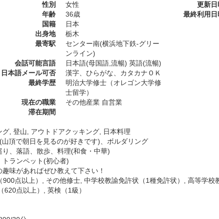
性別
女性
更新日
年齢
36歳
最終利用日
国籍
日本
出身地
栃木
最寄駅
センター南(横浜地下鉄-グリー
ンライン)
会話可能言語
日本語(母国語,流暢) 英語(流暢)
日本語メール可否
漢字、ひらがな、カタカナＯＫ
最終学歴
明治大学修士（オレゴン大学修
士留学）
現在の職業
その他産業 自営業
滞在期間
グ, 登山, アウトドアクッキング, 日本料理
山(山頂で朝日を見るのが好きです)、ボルダリング
巡り、落語、散歩、料理(和食・中華)
、トランペット(初心者)
の趣味があればぜひ教えて下さい！
C（900点以上）, その他修士, 中学校教諭免許状（1種免許状）, 高等学
L（620点以上）, 英検（1級）