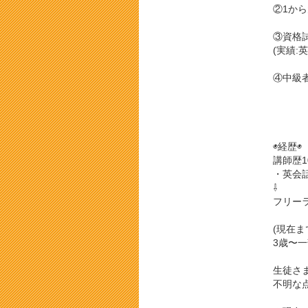
②1か
③資格
(実績:
④中級
◉経歴◉
講師歴1
・英会
⇩
フリー
(現在ま
3歳〜
生徒さ
不明な