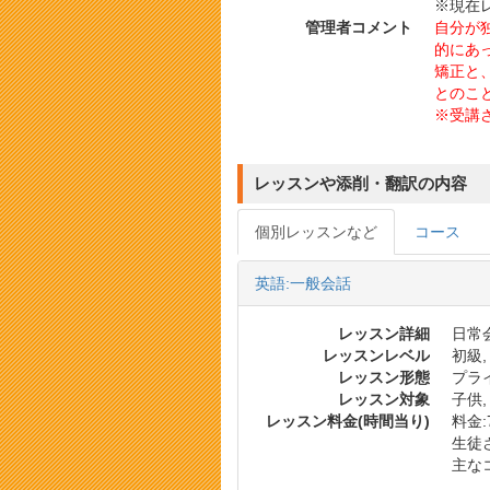
※現在
管理者コメント
自分が
的にあ
矯正と、
とのこ
※受講
レッスンや添削・翻訳の内容
個別レッスンなど
コース
英語:一般会話
レッスン詳細
日常
レッスンレベル
初級,
レッスン形態
プラ
レッスン対象
子供,
レッスン料金(時間当り)
料金:7
生徒
主な