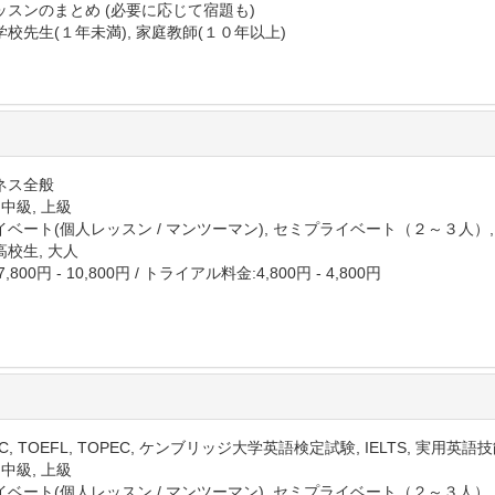
ッスンのまとめ (必要に応じて宿題も)
学校先生(１年未満), 家庭教師(１０年以上)
ネス全般
 中級, 上級
イベート(個人レッスン / マンツーマン), セミプライベート（２～３人）
高校生, 大人
,800円 - 10,800円
/
トライアル料金:4,800円 - 4,800円
IC, TOEFL, TOPEC, ケンブリッジ大学英語検定試験, IELTS, 実用
 中級, 上級
イベート(個人レッスン / マンツーマン), セミプライベート（２～３人）