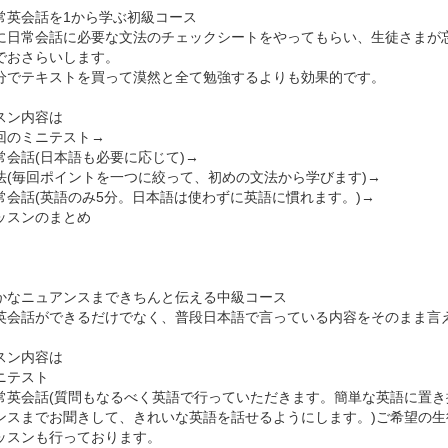
常英会話を1から学ぶ初級コース
に日常会話に必要な文法のチェックシートをやってもらい、生徒さまが
でおさらいします。
分でテキストを買って漠然と全て勉強するよりも効果的です。
スン内容は
回のミニテスト→
常会話(日本語も必要に応じて)→
法(毎回ポイントを一つに絞って、初めの文法から学びます)→
常会話(英語のみ5分。日本語は使わずに英語に慣れます。)→
ッスンのまとめ
かなニュアンスまできちんと伝える中級コース
英会話ができるだけでなく、普段日本語で言っている内容をそのまま言
スン内容は
ニテスト
常英会話(質問もなるべく英語で行っていただきます。簡単な英語に置
ンスまでお聞きして、きれいな英語を話せるようにします。)ご希望の
ッスンも行っております。