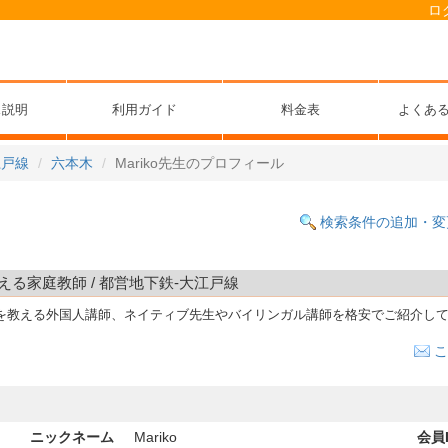
ロ
ス説明
利用ガイド
料金表
よくあ
江戸線
六本木
Mariko先生のプロフィール
検索条件の追加・変
を教える家庭教師 / 都営地下鉄-大江戸線
話を教える外国人講師、ネイティブ先生やバイリンガル講師を格安でご紹介し
こ
ニックネーム
Mariko
会員